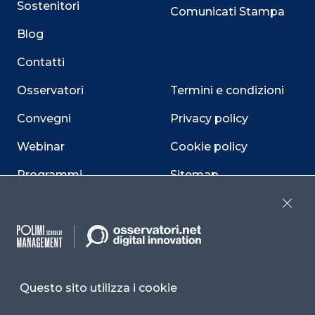
Sostenitori
Comunicati Stampa
Blog
Contatti
Osservatori
Termini e condizioni
Convegni
Privacy policy
Webinar
Cookie policy
Programmi
Sitemap
Dichiarazione di
Close
accessibilità
Cookie Center
Questo sito utilizza i cookie