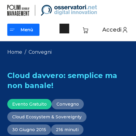
Vai
al
contenuto
Accedi
Menù
Menù
Home
/
Convegni
Cloud davvero: semplice ma
non banale!
Evento Gratuito
Convegno
Cloud Ecosystem & Sovereignty
30 Giugno 2015
216 minuti