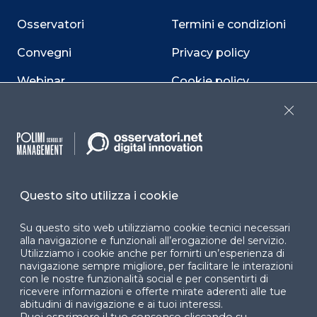
Osservatori
Termini e condizioni
Convegni
Privacy policy
Webinar
Cookie policy
Programmi
Sitemap
Close
Dichiarazione di
accessibilità
Cookie Center
Questo sito utilizza i cookie
Su questo sito web utilizziamo cookie tecnici necessari
alla navigazione e funzionali all’erogazione del servizio.
Utilizziamo i cookie anche per fornirti un’esperienza di
Facebook
LinkedIn
Instag
navigazione sempre migliore, per facilitare le interazioni
con le nostre funzionalità social e per consentirti di
ricevere informazioni e offerte mirate aderenti alle tue
abitudini di navigazione e ai tuoi interessi.
YouTube
X