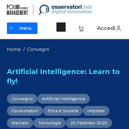
Vai
al
contenuto
Accedi
Menù
Menù
Home
/
Convegni
Artificial Intelligence: Learn to
fly!
Convegno
Artificial Intelligence
Consumatori
Etica e Società
Imprese
Mercato
Tecnologie
20 Febbraio 2020