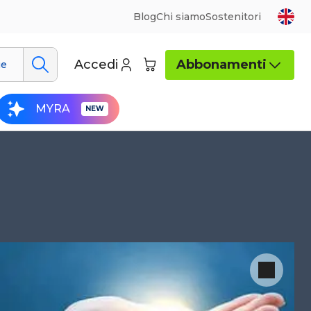
Blog
Chi siamo
Sostenitori
Accedi
Abbonamenti
ue
MYRA