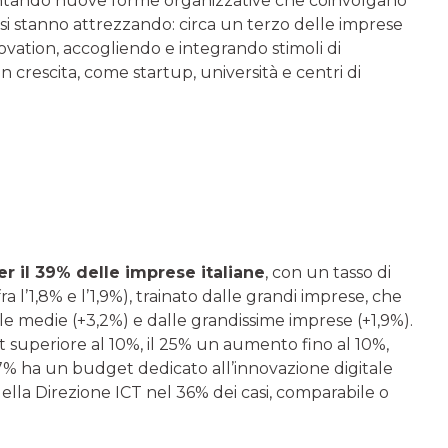
entando nuove forme organizzative che coinvolgano
i si stanno attrezzando: circa un terzo delle imprese
vation, accogliendo e integrando stimoli di
 crescita, come startup, università e centri di
r il 39% delle imprese italiane
, con un tasso di
fra l’1,8% e l’1,9%), trainato dalle grandi imprese, che
 medie (+3,2%) e dalle grandissime imprese (+1,9%).
superiore al 10%, il 25% un aumento fino al 10%,
 47% ha un budget dedicato all’innovazione digitale
 della Direzione ICT nel 36% dei casi, comparabile o