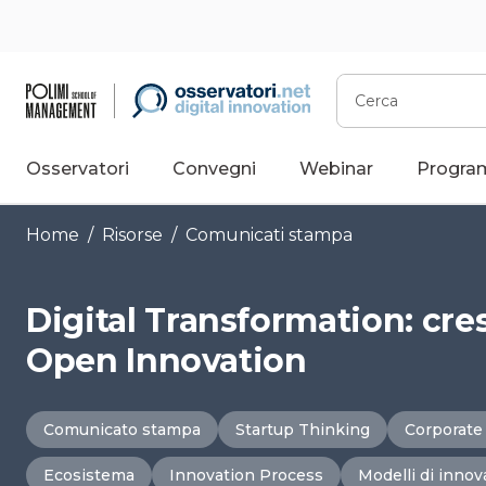
Vai
al
contenuto
Cerca
Osservatori
Convegni
Webinar
Progra
Home
/
Risorse
/
Comunicati stampa
Digital Transformation: cre
Open Innovation
Comunicato stampa
Startup Thinking
Corporate
Ecosistema
Innovation Process
Modelli di inno