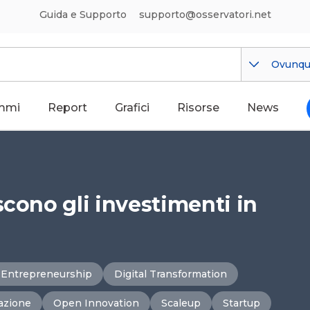
Guida e Supporto
supporto@osservatori.net
Ovunq
mmi
Report
Grafici
Risorse
News
scono gli investimenti in
 Entrepreneurship
Digital Transformation
vazione
Open Innovation
Scaleup
Startup