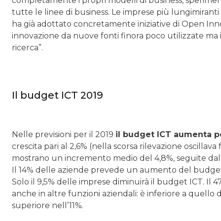
completamente i propri modelli di business, sperim
tutte le linee di business. Le imprese più lungimirant
ha già adottato concretamente iniziative di Open Inno
innovazione da nuove fonti finora poco utilizzate ma in
ricerca”.
Il budget ICT 2019
Nelle previsioni per il 2019
il budget ICT aumenta pe
crescita pari al 2,6% (nella scorsa rilevazione oscillava 
mostrano un incremento medio del 4,8%, seguite dalle
Il 14% delle aziende prevede un aumento del budget 
Solo il 9,5% delle imprese diminuirà il budget ICT. Il
anche in altre funzioni aziendali: è inferiore a quello
superiore nell’11%.