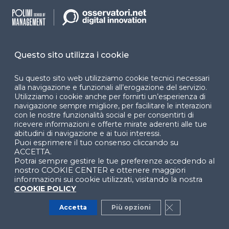
Contatta il nostro ufficio stampa
per informazioni e assistenza
Questo sito utilizza i cookie
Alessandra Luksch
Su questo sito web utilizziamo cookie tecnici necessari
Direttrice
alla navigazione e funzionali all’erogazione del servizio.
Utilizziamo i cookie anche per fornirti un’esperienza di
luksch@gsom.polimi.it
navigazione sempre migliore, per facilitare le interazioni
con le nostre funzionalità social e per consentirti di
ricevere informazioni e offerte mirate aderenti alle tue
abitudini di navigazione e ai tuoi interessi.
Puoi esprimere il tuo consenso cliccando su
ACCETTA.
Potrai sempre gestire le tue preferenze accedendo al
nostro COOKIE CENTER e ottenere maggiori
Scopri altri contenuti di Startup
informazioni sui cookie utilizzati, visitando la nostra
Thinking
COOKIE POLICY
Accetta
Più opzioni
Close GDPR Co
Le peculiarità e le criticità dei
rapporti contrattuali con le startup: