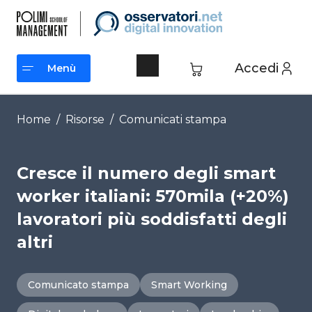
Vai
al
contenuto
Accedi
Menù
Menù
Home
/
Risorse
/
Comunicati stampa
Cresce il numero degli smart
worker italiani: 570mila (+20%)
lavoratori più soddisfatti degli
altri
Comunicato stampa
Smart Working