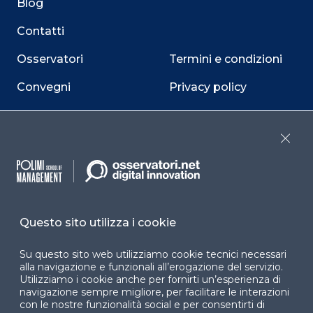
Blog
Contatti
Osservatori
Termini e condizioni
Convegni
Privacy policy
Webinar
Cookie policy
Programmi
Sitemap
Close
Dichiarazione di
accessibilità
Cookie Center
Questo sito utilizza i cookie
Su questo sito web utilizziamo cookie tecnici necessari
alla navigazione e funzionali all’erogazione del servizio.
Utilizziamo i cookie anche per fornirti un’esperienza di
Facebook
LinkedIn
Instag
navigazione sempre migliore, per facilitare le interazioni
con le nostre funzionalità social e per consentirti di