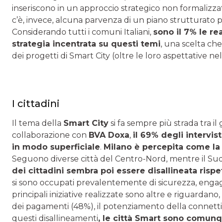
inseriscono in un approccio strategico non formalizza
c’è, invece, alcuna parvenza di un piano strutturato pe
Considerando tutti i comuni Italiani,
sono il 7% le re
strategia incentrata su questi temi
, una scelta che
dei progetti di Smart City (oltre le loro aspettative ne
I cittadini
Il tema della
Smart City
si fa sempre più strada tra i
collaborazione con
BVA Doxa
,
il 69% degli intervist
in modo superficiale
.
Milano è percepita come la 
Seguono diverse città del Centro-Nord, mentre il Sud 
dei cittadini sembra poi essere disallineata rispet
si sono occupati prevalentemente di sicurezza, engage
principali iniziative realizzate sono altre e riguardan
dei pagamenti (48%), il potenziamento della connettivi
questi disallineamenti
, le città Smart sono comunq