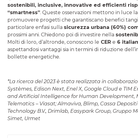
sostenibili, inclusive, innovative ed efficienti r
“smartness”
. Queste osservazioni mettono in luce la 
promuovere progetti che garantiscano benefici tangibili
particolare enfasi sulla
sicurezza urbana (60%) com
prossimi anni. Chiedono poi di investire nella
sostenib
Molti di loro, d’altronde, conoscono le
CER
e
6 italia
aspettandosi vantaggi sia in termini di riduzione dell
bollette energetiche.
*La ricerca del 2023 è stata realizzata in collaboraz
Systèmes, Edison Next, Enel X, Google Cloud e TIM E
and Artificial Intelligence for Human Development,
Telematics – Viasat; Almaviva, Blimp, Cassa Depositi 
Technology B.V., Drimlab, Easypark Group, Gruppo Mag
Simet, Urmet