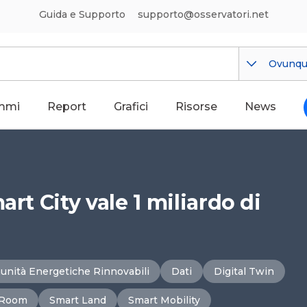
Guida e Supporto
supporto@osservatori.net
Ovunq
mmi
Report
Grafici
Risorse
News
art City vale 1 miliardo di
nità Energetiche Rinnovabili
Dati
Digital Twin
 Room
Smart Land
Smart Mobility