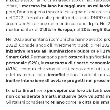
Il
2023
è stato l’anno che ha segnato un risultato sto
infatti, il
mercato italiano ha raggiunto un miliardo
però, l’anno appena trascorso ha segnato una crescit
nel 2022), frenata dalle priorità dettate dal PNRR e 
ai comuni. Altre zone del mondo corrono di più. Nel 2
mediamente del
21,9% in Europa
, nel
20% negli Stat
Nel 2023 aumentano i comuni che hanno avviato
pro
2022). Considerando gli investimenti pubblici nel 2023
iniziative legate all’illuminazione pubblica
e il
21
Smart Grid
. Permangono però
ostacoli
significativi
personale
(
52%
), la
mancanza di risorse economi
(
47%
). I comuni che sono riusciti, nonostante tutto, 
effettivamente colto
benefici
in linea o addirittura su
inoltre intenzione di avviare progetti nei prossim
Le
città Smart
sono
percepite dai loro abitanti co
non considerate Smart
),
inclusive
(
50%
vs 32%
),
i
Gli Italiani considerano
Milano
come la
città più smar