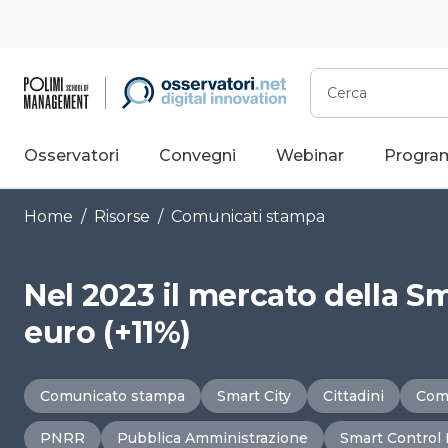
Vai
al
contenuto
Cerca
Osservatori
Convegni
Webinar
Progra
Home
/
Risorse
/
Comunicati stampa
Nel 2023 il mercato della Sm
euro (+11%)
Comunicato stampa
Smart City
Cittadini
Comu
PNRR
Pubblica Amministrazione
Smart Control