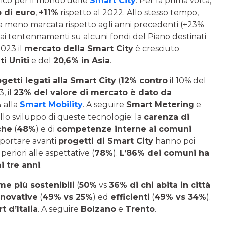
rico per il mondo delle
Smart City
. Per la prima volta,
 di euro
,
+11%
rispetto al 2022. Allo stesso tempo,
a meno marcata rispetto agli anni precedenti (+23%
dai tentennamenti su alcuni fondi del Piano destinati
023 il
mercato della Smart City
è cresciuto
i Uniti
e del
20,6% in Asia
.
getti legati alla Smart City
(
12% contro
il 10% del
, il
23% del valore di mercato è dato da
%
alla
Smart Mobility
. A seguire
Smart Metering
e
 allo sviluppo di queste tecnologie: la
carenza di
che
(
48%
) e di
competenze interne ai comuni
a portare avanti
progetti di Smart City
hanno poi
periori alle aspettative (
78%
).
L’86% dei comuni ha
i tre anni
.
me più sostenibili
(
50%
vs
36% di chi abita in città
nnovative
(
49% vs 25%
) ed
efficienti
(
49% vs 34%
).
t d’Italia
. A seguire
Bolzano
e
Trento
.