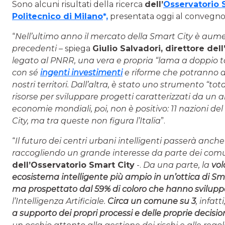
Sono alcuni risultati della ricerca
dell’
Osservatorio 
Politecnico di Milano
*,
presentata oggi al convegno
“
Nell’ultimo anno il mercato della Smart City è aume
precedenti
– spiega
Giulio Salvadori
, direttore del
legato al PNRR, una vera e propria “lama a doppio ta
con sé
ingenti investimenti
e riforme che potranno ab
nostri territori. Dall’altra, è stato uno strumento “t
risorse per sviluppare progetti caratterizzati da un alt
economie mondiali, poi, non è positivo: 11 nazioni d
City, ma tra queste non figura l’Italia
”.
“
Il futuro dei centri urbani intelligenti passerà anch
raccogliendo un grande interesse da parte dei comun
dell’Osservatorio Smart City
-.
Da una parte, la
vol
ecosistema intelligente più ampio in un’ottica di S
ma prospettato dal 59% di coloro che hanno svilupp
l’Intelligenza Artificiale.
Circa un comune su 3
, infatti
a supporto dei propri processi e delle proprie decisio