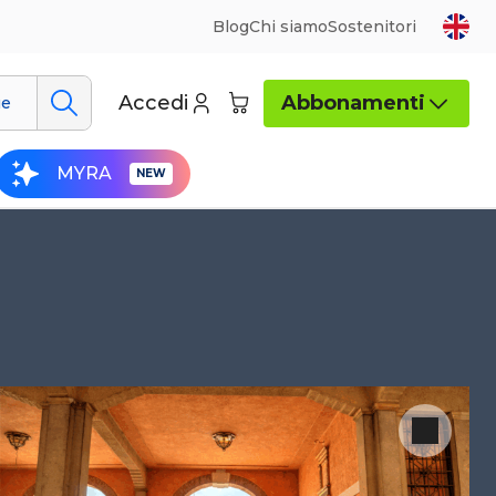
Blog
Chi siamo
Sostenitori
Accedi
Abbonamenti
ue
MYRA