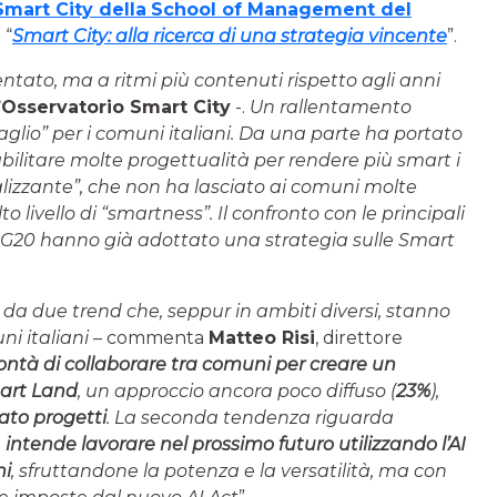
Smart City della
School of Management del
 “
Smart City: alla ricerca di una strategia vincente
”.
ntato, ma a ritmi più contenuti rispetto agli anni
l’Osservatorio Smart City
-.
Un rallentamento
glio” per i comuni italiani. Da una parte ha portato
ilitare molte progettualità per rendere più smart i
otalizzante”, che non ha lasciato ai comuni molte
o livello di “smartness”. Il confronto con le principali
el G20 hanno già adottato una strategia sulle Smart
e da due trend che, seppur in ambiti diversi, stanno
i italiani
– commenta
Matteo Risi
, direttore
ontà di collaborare tra comuni per creare un
mart Land
, un approccio ancora poco diffuso (
23%
),
ato progetti
. La seconda tendenza riguarda
,
intende lavorare nel prossimo futuro utilizzando l’AI
ni
, sfruttandone la potenza e la versatilità, ma con