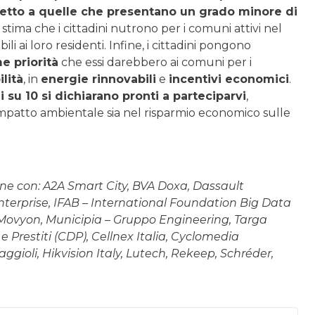
ispetto a quelle che presentano un grado minore di
stima che i cittadini nutrono per i comuni attivi nel
 ai loro residenti. Infine, i cittadini pongono
e priorità
che essi darebbero ai comuni per i
ilità
, in
energie rinnovabili
e
incentivi economici
.
ni su 10 si dichiarano pronti a parteciparvi
,
’impatto ambientale sia nel risparmio economico sulle
ione con: A2A Smart City, BVA Doxa, Dassault
nterprise, IFAB – International Foundation Big Data
 Movyon, Municipia – Gruppo Engineering, Targa
e Prestiti (CDP), Cellnex Italia, Cyclomedia
gioli, Hikvision Italy, Lutech, Rekeep, Schréder,