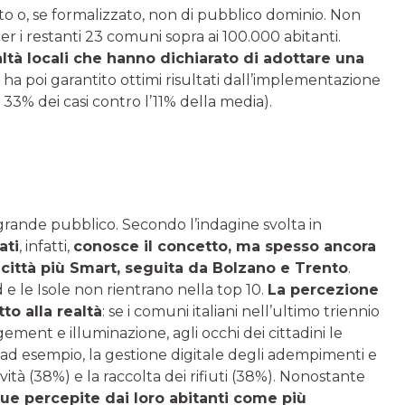
to o, se formalizzato, non di pubblico dominio. Non
r i restanti 23 comuni sopra ai 100.000 abitanti.
altà locali che hanno dichiarato di adottare una
 ha poi garantito ottimi risultati dall’implementazione
l 33% dei casi contro l’11% della media).
l grande pubblico. Secondo l’indagine svolta in
ati
, infatti,
conosce il concetto, ma spesso ancora
città più Smart, seguita da Bolzano e Trento
.
e le Isole non rientrano nella top 10.
La percezione
to alla realtà
: se i comuni italiani nell’ultimo triennio
ment e illuminazione, agli occhi dei cittadini le
o, ad esempio, la gestione digitale degli adempimenti e
tà (38%) e la raccolta dei rifiuti (38%). Nonostante
ue percepite dai loro abitanti come più