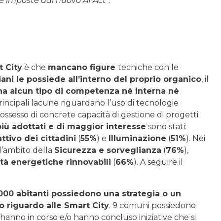
ole imposte dal nuovo AI Act
”.
 City
è che
mancano figure
tecniche con le
iani le possiede all’interno del proprio organico
, il
ha alcun tipo di competenza né interna né
incipali lacune riguardano l’uso di tecnologie
 possesso di concrete capacità di gestione di progetti
più adottati e di maggior interesse
sono stati:
tivo dei cittadini
(
55%
) e
Illuminazione
(
51%
). Nei
 l’ambito della
Sicurezza e sorveglianza
(
76%
),
à energetiche rinnovabili
(
66%
). A seguire il
.000 abitanti possiedono una strategia o un
 riguardo alle Smart City
. 9 comuni possiedono
 hanno in corso e/o hanno concluso iniziative che si