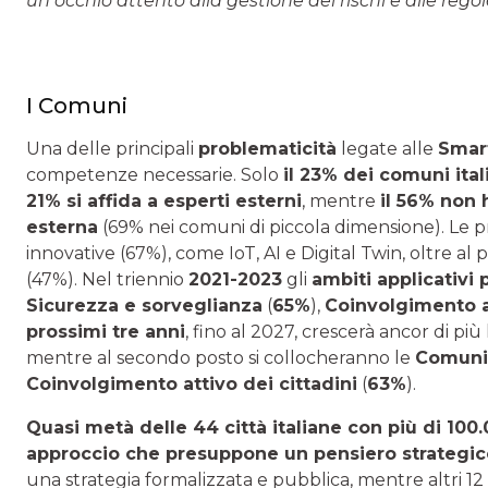
un occhio attento alla gestione dei rischi e alle reg
I Comuni
Una delle principali
problematicità
legate alle
Smart
competenze necessarie. Solo
il 23% dei comuni ital
21% si affida a esperti esterni
, mentre
il 56% non 
esterna
(69% nei comuni di piccola dimensione). Le pr
innovative (67%), come IoT, AI e Digital Twin, oltre al
(47%). Nel triennio
2021-2023
gli
ambiti applicativi 
Sicurezza e sorveglianza
(
65%
),
Coinvolgimento at
prossimi tre anni
, fino al 2027, crescerà ancor di più
mentre al secondo posto si collocheranno le
Comunit
Coinvolgimento attivo dei cittadini
(
63%
).
Quasi metà delle 44 città italiane con più di 100
approccio che presuppone un pensiero strategico
una strategia formalizzata e pubblica, mentre altri 12