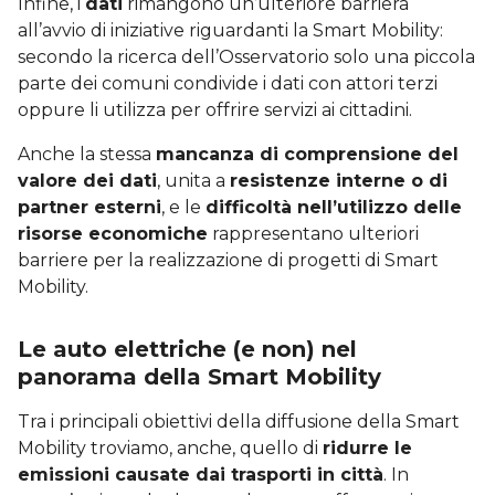
Infine, i
dati
rimangono un’ulteriore barriera
all’avvio di iniziative riguardanti la Smart Mobility:
secondo la ricerca dell’Osservatorio solo una piccola
parte dei comuni condivide i dati con attori terzi
oppure li utilizza per offrire servizi ai cittadini.
Anche la stessa
mancanza di comprensione del
valore dei dati
, unita a
resistenze interne o di
partner esterni
, e le
difficoltà nell’utilizzo delle
risorse economiche
rappresentano ulteriori
barriere per la realizzazione di progetti di Smart
Mobility.
Le auto elettriche (e non) nel
panorama della Smart Mobility
Tra i principali obiettivi della diffusione della Smart
Mobility troviamo, anche, quello di
ridurre le
emissioni causate dai trasporti in città
. In