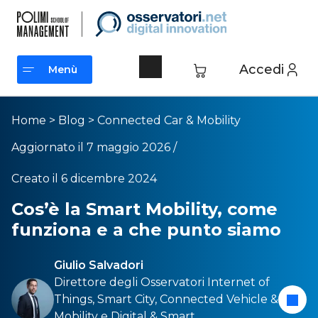
Accedi
Menù
Menù
Home
>
Blog
>
Connected Car & Mobility
Aggiornato il 7 maggio 2026 /
Creato il 6 dicembre 2024
Cos’è la Smart Mobility, come
funziona e a che punto siamo
Giulio Salvadori
Direttore degli Osservatori
Internet of
Things
,
Smart City
,
Connected Vehicle &
Mobility
e
Digital & Smart