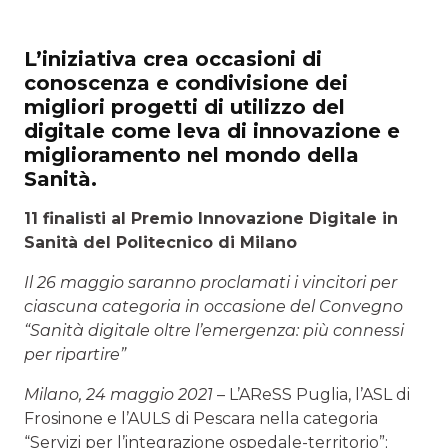
L’iniziativa crea occasioni di
conoscenza e condivisione dei
migliori progetti di utilizzo del
digitale come leva di innovazione e
miglioramento nel mondo della
Sanità.
11 finalisti al Premio Innovazione Digitale in
Sanità del Politecnico di Milano
Il 26 maggio saranno proclamati i vincitori per
ciascuna categoria in occasione del Convegno
“Sanità digitale oltre l’emergenza: più connessi
per ripartire”
Milano, 24 maggio 2021
– L’AReSS Puglia, l’ASL di
Frosinone e l’AULS di Pescara nella categoria
“Servizi per l’integrazione ospedale-territorio”;