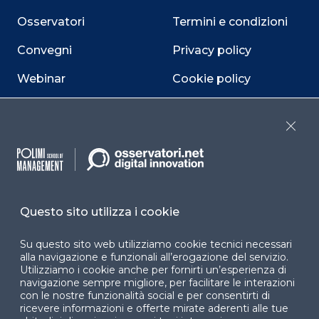
Osservatori
Termini e condizioni
Convegni
Privacy policy
Webinar
Cookie policy
Programmi
Sitemap
Close
Dichiarazione di
accessibilità
Cookie Center
Questo sito utilizza i cookie
Su questo sito web utilizziamo cookie tecnici necessari
Facebook
LinkedIn
Instag
alla navigazione e funzionali all’erogazione del servizio.
Utilizziamo i cookie anche per fornirti un’esperienza di
navigazione sempre migliore, per facilitare le interazioni
con le nostre funzionalità social e per consentirti di
ricevere informazioni e offerte mirate aderenti alle tue
YouTube
X