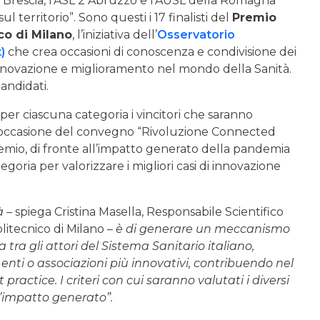
 Brescia, l’ASL 2 Abruzzo e l’AUSL della Romagna
territorio”. Sono questi i 17 finalisti del
Premio
co di Milano
, l’iniziativa dell’
Osservatorio
)
che crea occasioni di conoscenza e condivisione dei
i innovazione e miglioramento nel mondo della Sanità.
candidati.
 per ciascuna categoria i vincitori che saranno
in occasione del convegno “Rivoluzione Connected
emio, di fronte all’impatto generato della pandemia
egoria per valorizzare i migliori casi di innovazione
tà
– spiega Cristina Masella, Responsabile Scientifico
litecnico di Milano –
è di generare un meccanismo
 tra gli attori del Sistema Sanitario italiano,
 enti o associazioni più innovativi, contribuendo nel
practice. I criteri con cui saranno valutati i diversi
 l’impatto generato”.