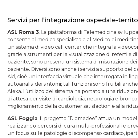
Servizi per l’integrazione ospedale-territo
ASL Roma 3
. La piattaforma di Telemedicina svilupp
consente al medico specialista e al Medico di medicina
un sistema di video call center che integra la videocom
grazie a strumenti per la visualizzazione di referti e di
paziente, sono presenti un sistema di misurazione dei p
paziente. Diversi sono anche i servizi a supporto del c
Aid, cioè un’interfaccia virtuale che interrogata in li
autoanalisi dei sintomi; tali funzioni sono fruibili an
Alexa. L’utilizzo del sistema ha portato a una riduzion
di attesa per visite di cardiologia, neurologia e bron
miglioramento della customer satisfaction e alla riduz
ASL Foggia
. Il progetto “Diomedee” attua un modello
realizzando percorsi di cura multi-professionali e pre
un focus sulle patologie di scompenso cardiaco, iperte