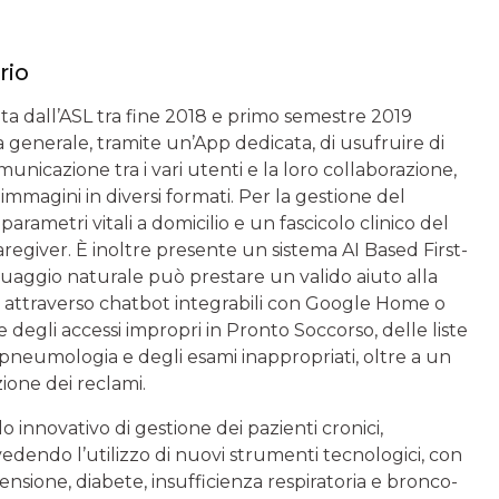
rio
ata dall’ASL tra fine 2018 e primo semestre 2019
 generale, tramite un’App dedicata, di usufruire di
unicazione tra i vari utenti e la loro collaborazione,
 immagini in diversi formati. Per la gestione del
arametri vitali a domicilio e un fascicolo clinico del
aregiver. È inoltre presente un sistema AI Based First-
nguaggio naturale può prestare un valido aiuto alla
che attraverso chatbot integrabili con Google Home o
e degli accessi impropri in Pronto Soccorso, delle liste
copneumologia e degli esami inappropriati, oltre a un
ione dei reclami.
 innovativo di gestione dei pazienti cronici,
vedendo l’utilizzo di nuovi strumenti tecnologici, con
nsione, diabete, insufficienza respiratoria e bronco-