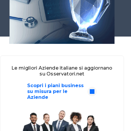
Le migliori Aziende italiane si aggiornano
su Osservatori.net
Scopri i piani business
su misura per le
Aziende