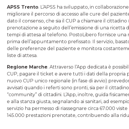
APSS Trento
. L’APSS ha sviluppato, in collaborazion
migliorare il percorso di accesso alle cure del paziente
dato il consenso, che sia il CUP a chiamare il cittadino
prenotazione a seguito dell’emissione di una ricetta 
tempi di attesa al telefono. PostoLibero fornisce una no
prima dell’appuntamento prefissato. Il servizio, basato
delle preferenze del paziente e monitora costantemente
liste di attesa.
Regione Marche
. Attraverso l’App dedicata è possibi
CUP, pagare il ticket e avere tutti i dati della propria 
nuovo CUP unico regionale (in fase di avvio) prevedon
avvisati quando i referti sono pronti, sia per il cittadin
“community” di cittadini. L’App, inoltre, guida fisicame
e alla stanza giusta, segnalando ai sanitari, ad esempi
servizio ha permesso di riassegnare circa 67.000 visite
145.000 prestazioni prenotate, contribuendo alla riduz