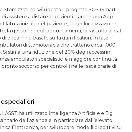
 e Stomizzati ha sviluppato il progetto SOS (Smart
i assistere a distanza i pazienti tramite una App
filatura iniziale del paziente, la geolocalizzazione
to, la gestione degli appuntamenti, la raccolta di dati
 di e-learning basato sulla gamification. In fase
ambulatori di stomoterapia che trattano circa 1.000
te. Si stima una riduzione del 20% degli accessi in
enza ambulatori specialistici e maggiore continuità
l pronto soccorso per controlli nelle fasce orarie di
i ospedalieri
. L’ASST ha utilizzato Intelligenza Artificiale e Big
anitario dell’azienda e in particolare dall’elevato
inica Elettronica, per sviluppare modelli predittivi su