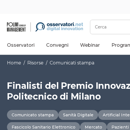
Vai
al
contenuto
Cerca
Osservatori
Convegni
Webinar
Progra
Home
/
Risorse
/
Comunicati stampa
Finalisti del Premio Innovaz
Politecnico di Milano
Comunicato stampa
Sanità Digitale
Artificial Int
Fascicolo Sanitario Elettronico
Mercato
Pazienti