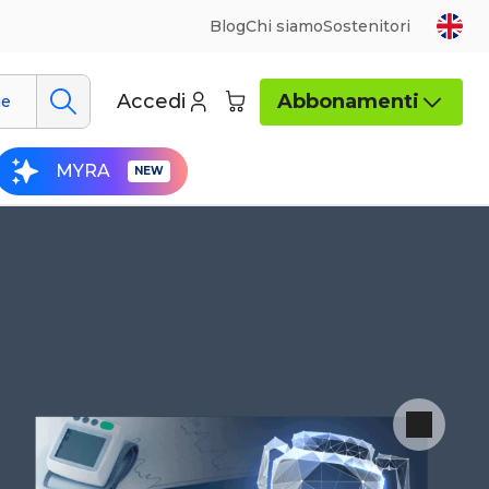
Blog
Chi siamo
Sostenitori
Accedi
Abbonamenti
ue
MYRA