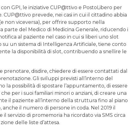
e con GPI, le iniziative CUP@ttivo e PostoLibero per
. CUP@ttivo prevede, nei casi in cui il cittadino abbia
 (e non viceversa), per offrire supporto nella
da parte del Medico di Medicina Generale, riducendo i
tifica al paziente nel caso in cui si liberi uno slot
 su un sistema di Intelligenza Artificiale, tiene conto
 la disponibilità di slot, contribuendo a snellire le
le prenotare, disdire, chiedere di essere contattati dal
prenotazione. Gli sviluppi previsti all’interno del
o la possibilità di spostare l’appuntamento, di essere
o che per i suoi familiari minori o anziani, di creare una
nte il paziente all’interno della struttura fino al piano
o, anche il numero di persone in coda. Nel 2019 il
 e il servizio di promemoria ha ricordato via SMS circa
ione delle liste d’attesa.