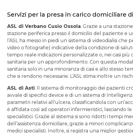
Servizi per la presa in carico domiciliare 
ASL di Verbano Cusio Ossola
. Grazie a una stazione
stazione periferica presso il domicilio del paziente e 
l’ASL ha messo in piedi un sistema di videodialisi che 
video o fotografie) indicative della condizione di salu
tempo reale indicazioni personalizzate o, nei casi più c
sanitaria per un approfondimento. Con questa modalità
sanitaria solo in una minoranza di casi e allo stesso t
che si rendono necessarie. L’ASL stima inoltre un rischi
ASL di Asti
. Il sistema di monitoraggio dei pazienti cr
avvale di specifici device e di un sistema di Intelligenza
parametri relativi all’ulcera, classificandola con un’acc
è affidata così ad operatori infermieristici, lasciando l
specialistici. Grazie al sistema si sono ridotti i tempi me
dell’assistenza domiciliare, grazie a minori complican
medici specialisti. Inoltre, si registra una miglior ges