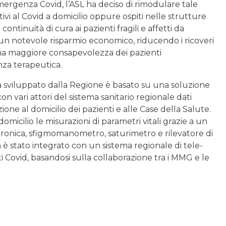
ergenza Covid, l’ASL ha deciso di rimodulare tale
ivi al Covid a domicilio oppure ospiti nelle strutture
e continuità di cura ai pazienti fragili e affetti da
 un notevole risparmio economico, riducendo i ricoveri
una maggiore consapevolezza dei pazienti
nza terapeutica.
na sviluppato dalla Regione è basato su una soluzione
n vari attori del sistema sanitario regionale dati
azione al domicilio dei pazienti e alle Case della Salute.
domicilio le misurazioni di parametri vitali grazie a un
ettronica, sfigmomanometro, saturimetro e rilevatore di
ma è stato integrato con un sistema regionale di tele-
ti Covid, basandosi sulla collaborazione tra i MMG e le