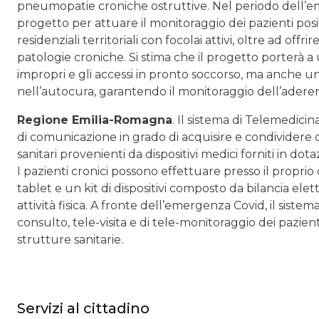
pneumopatie croniche ostruttive. Nel periodo dell’em
progetto per attuare il monitoraggio dei pazienti posit
residenziali territoriali con focolai attivi, oltre ad offrir
patologie croniche. Si stima che il progetto porterà a
impropri e gli accessi in pronto soccorso, ma anche 
nell’autocura, garantendo il monitoraggio dell’adere
Regione Emilia-Romagna
. Il sistema di Telemedici
di comunicazione in grado di acquisire e condividere co
sanitari provenienti da dispositivi medici forniti in dot
I pazienti cronici possono effettuare presso il proprio 
tablet e un kit di dispositivi composto da bilancia el
attività fisica. A fronte dell’emergenza Covid, il siste
consulto, tele-visita e di tele-monitoraggio dei pazien
strutture sanitarie.
Servizi al cittadino