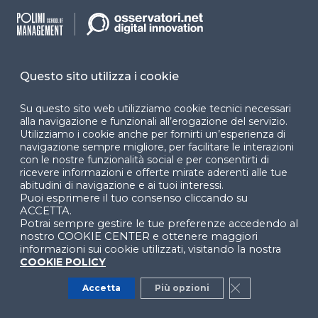
PO
Piero Orlando - d'I Comunicazione
d'I Comunicazione
po@dicomunicazione.it
Questo sito utilizza i cookie
Su questo sito web utilizziamo cookie tecnici necessari
alla navigazione e funzionali all’erogazione del servizio.
Utilizziamo i cookie anche per fornirti un’esperienza di
navigazione sempre migliore, per facilitare le interazioni
con le nostre funzionalità social e per consentirti di
ricevere informazioni e offerte mirate aderenti alle tue
Scopri altri contenuti di
abitudini di navigazione e ai tuoi interessi.
Professionisti e Innovazione
Puoi esprimere il tuo consenso cliccando su
Digitale
ACCETTA.
Potrai sempre gestire le tue preferenze accedendo al
nostro COOKIE CENTER e ottenere maggiori
Studi professionali e imprese: dalla
informazioni sui cookie utilizzati, visitando la nostra
compliance alla creazione di valore
COOKIE POLICY
(2026)
Accetta
Più opzioni
Close GDPR Co
PROGRAMMA TEMATICO