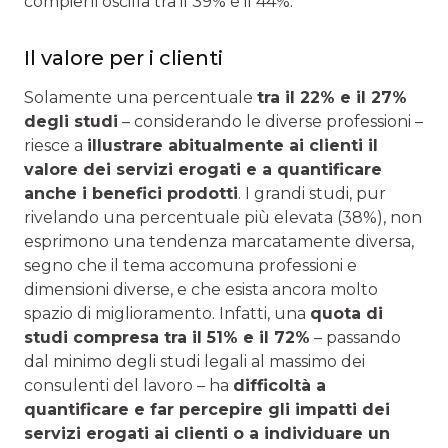
compierli oscilla tra il 39% e il 44%.
Il valore per i clienti
Solamente una percentuale
tra il 22%
e il 27%
degli studi
– considerando le diverse professioni –
riesce a
illustrare abitualmente ai clienti il
valore dei servizi erogati e a quantificare
anche i benefici prodotti
. I grandi studi, pur
rivelando una percentuale più elevata (38%), non
esprimono una tendenza marcatamente diversa,
segno che il tema accomuna professioni e
dimensioni diverse, e che esista ancora molto
spazio di miglioramento. Infatti, una
quota di
studi compresa tra il 51% e il 72%
– passando
dal minimo degli studi legali al massimo dei
consulenti del lavoro – ha
difficoltà a
quantificare e far percepire gli impatti dei
servizi erogati ai clienti o a individuare un