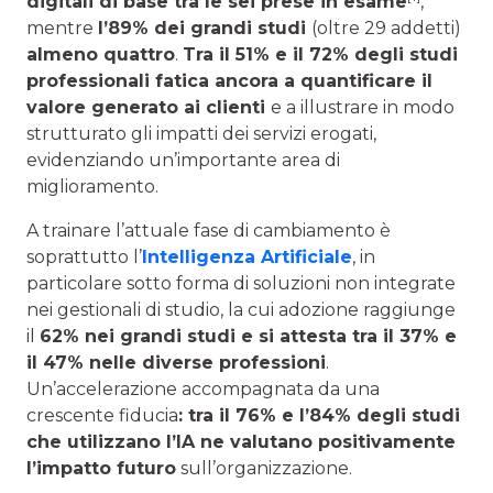
digitali di base tra le sei prese in esame
,
mentre
l’89% dei grandi studi
(oltre 29 addetti)
almeno quattro
.
Tra il 51% e il 72% degli studi
professionali fatica ancora a quantificare il
valore generato ai clienti
e a illustrare in modo
strutturato gli impatti dei servizi erogati,
evidenziando un’importante area di
miglioramento.
A trainare l’attuale fase di cambiamento è
soprattutto l’
Intelligenza Artificiale
, in
particolare sotto forma di soluzioni non integrate
nei gestionali di studio, la cui adozione raggiunge
il
62% nei grandi studi e si attesta tra il 37% e
il 47% nelle diverse professioni
.
Un’accelerazione accompagnata da una
crescente fiducia
: tra il 76% e l’84% degli studi
che utilizzano l’IA ne valutano positivamente
l’impatto futuro
sull’organizzazione.