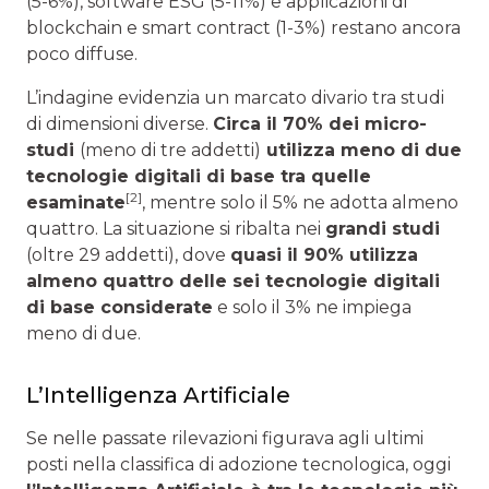
(5-6%), software ESG (5-11%) e applicazioni di
blockchain e smart contract (1-3%) restano ancora
poco diffuse.
L’indagine evidenzia un marcato divario tra studi
di dimensioni diverse.
Circa il 70% dei micro-
studi
(meno di tre addetti)
utilizza meno di due
tecnologie digitali di base tra quelle
[2]
esaminate
, mentre solo il 5% ne adotta almeno
quattro. La situazione si ribalta nei
grandi studi
(oltre 29 addetti), dove
quasi il 90% utilizza
almeno quattro delle sei tecnologie digitali
di base considerate
e solo il 3% ne impiega
meno di due.
L’Intelligenza Artificiale
Se nelle passate rilevazioni figurava agli ultimi
posti nella classifica di adozione tecnologica, oggi