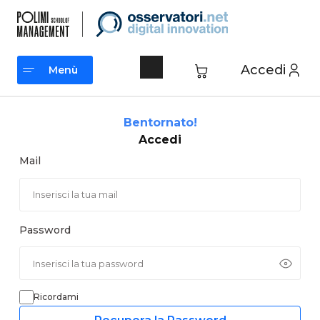
Vai
al
contenuto
Accedi
Menù
Menù
Bentornato!
Accedi
Mail
Password
Ricordami