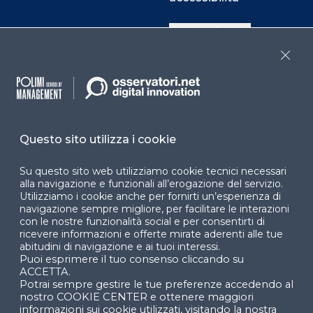
Cookie Center
Close
Facebook
LinkedIn
Instag
Questo sito utilizza i cookie
YouTube
X
Su questo sito web utilizziamo cookie tecnici necessari
alla navigazione e funzionali all’erogazione del servizio.
Utilizziamo i cookie anche per fornirti un’esperienza di
navigazione sempre migliore, per facilitare le interazioni
con le nostre funzionalità social e per consentirti di
ricevere informazioni e offerte mirate aderenti alle tue
abitudini di navigazione e ai tuoi interessi.
Puoi esprimere il tuo consenso cliccando su
© 2024 Copyright © Politecnico di Milano Dipartimento
ACCETTA.
di Ingegneria Gestionale
Potrai sempre gestire le tue preferenze accedendo al
nostro COOKIE CENTER e ottenere maggiori
informazioni sui cookie utilizzati, visitando la nostra