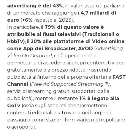
advertising è del 43
%; in valori assoluti parliamo
di un mercato che raggiunge i
4,7 miliardi di
euro
(
+6%
rispetto al 2023).
In particolare, il
79% di questo valore è
attribuibile ai flussi televisivi (Tradizionali o
HbbTv)
, il
20% alle piattaforme di Video online
come App dei Broadcaster
,
AVOD
(
Advertising
Video On Demand
, cioè operatori che
permettono di accedere ai propri contenuti video
gratuitamente o a prezzo ridotto, inserendo
pubblicità all’interno della propria offerta) e
FAST
Channel
(
Free Ad Supported Streaming Tv
,
servizi di streaming gratuiti supportati dalla
pubblicità), mentre il restante
1% è legato alla
GoTv
(ossia sugli schermi che trasmettono
contenuti editoriali e si trovano nei luoghi di
passaggio come stazioni ferroviarie, metropolitane
o aeroporti).