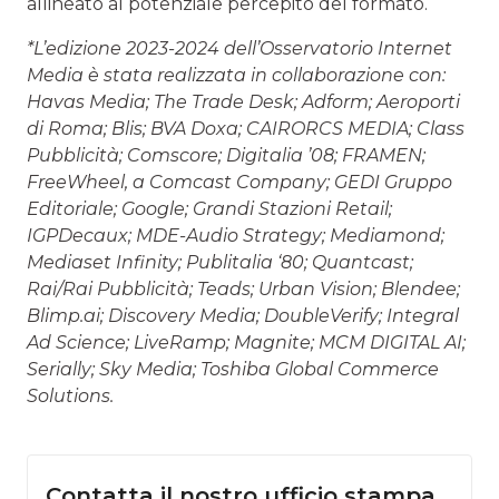
allineato al potenziale percepito del formato.
*L’edizione 2023-2024 dell’Osservatorio Internet
Media è stata realizzata in collaborazione con:
Havas Media; The Trade Desk; Adform; Aeroporti
di Roma; Blis; BVA Doxa; CAIRORCS MEDIA; Class
Pubblicità; Comscore; Digitalia ’08; FRAMEN;
FreeWheel, a Comcast Company; GEDI Gruppo
Editoriale; Google; Grandi Stazioni Retail;
IGPDecaux; MDE-Audio Strategy; Mediamond;
Mediaset Infinity; Publitalia ‘80; Quantcast;
Rai/Rai Pubblicità; Teads; Urban Vision; Blendee;
Blimp.ai; Discovery Media; DoubleVerify; Integral
Ad Science; LiveRamp; Magnite; MCM DIGITAL AI;
Serially; Sky Media; Toshiba Global Commerce
Solutions.
Contatta il nostro ufficio stampa