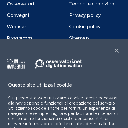
Osservatori
Termini e condizioni
Convegni
Privacy policy
Webinar
Cookie policy
Programmi
Sitemap
Dichiarazione di
Close
accessibilità
Cookie Center
Questo sito utilizza i cookie
Su questo sito web utilizziamo cookie tecnici necessari
Facebook
LinkedIn
Instag
alla navigazione e funzionali all’erogazione del servizio.
Utilizziamo i cookie anche per fornirti un’esperienza di
navigazione sempre migliore, per facilitare le interazioni
con le nostre funzionalità social e per consentirti di
YouTube
X
ricevere informazioni e offerte mirate aderenti alle tue