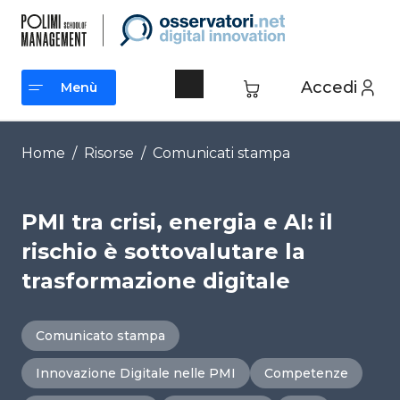
Vai
al
contenuto
Accedi
Menù
Menù
Home
/
Risorse
/
Comunicati stampa
PMI tra crisi, energia e AI: il
rischio è sottovalutare la
trasformazione digitale
Comunicato stampa
Innovazione Digitale nelle PMI
Competenze