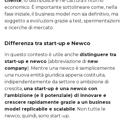
cliente
, lo distribuisce e ne cattura il ritorno
economico. È importante sottolineare come, nella
fase iniziale, il business model non sia definitivo, ma
soggetto a evoluzioni grazie a test, sperimentazioni
e ricerche di mercato.
Differenza tra start-up e Newco
In questo contesto è utile anche
distinguere tra
start-up e newco
(abbreviazione di
new
company
). Mentre una newco è semplicemente
una nuova entità giuridica appena costituita,
indipendentemente da settore o ambizione di
crescita,
una start-up è una newco con
l’ambizione (e il potenziale) di innovare e
crescere rapidamente grazie a un business
model replicabile e scalabile
. Non tutte le
newco, quindi, sono start-up.