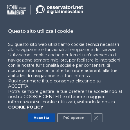
settore biomedicale ha visto protagoniste
MMI
(102
milioni) e
Genespire
(46,6 milioni). Nel fintech,
Satispay
ha ottenuto 60 milioni e nel deep tech si
distinguono
XFarm Technologies
(36 milioni) e
BetaGlue
(18 mln). Sul fronte AI, si è distinta
Questo sito utilizza i cookie
iGenius
, con un round da 650 milioni per sviluppare
Su questo sito web utilizziamo cookie tecnici necessari
uno dei più avanzati supercomputer europei;
alla navigazione e funzionali all’erogazione del servizio.
mentre
Contents.com
, scale-up di content
Utilizziamo i cookie anche per fornirti un’esperienza di
generation automatica, ha raccolto 18 milioni,
navigazione sempre migliore, per facilitare le interazioni
con le nostre funzionalità social e per consentirti di
attirando l’interesse di investitori statunitensi.
ricevere informazioni e offerte mirate aderenti alle tue
abitudini di navigazione e ai tuoi interessi.
In termini di
exit
, il 2024 ha visto ancora l’
assenza
Puoi esprimere il tuo consenso cliccando su
di IPO
, mentre spiccano le acquisizioni di
Switcho
ACCETTA.
da parte di Mavriq (20 milioni) e
Questit
da parte di
Potrai sempre gestire le tue preferenze accedendo al
nostro COOKIE CENTER e ottenere maggiori
Vection Technologies, a testimonianza di un
informazioni sui cookie utilizzati, visitando la nostra
ecosistema che punta ancora alle M&A come via
COOKIE POLICY
principale di uscita.
Accetta
Più opzioni
Close GDPR Co