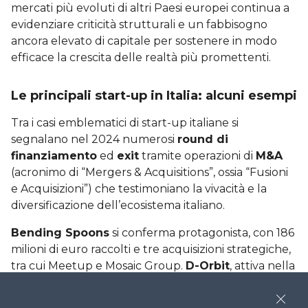
mercati più evoluti di altri Paesi europei continua a
evidenziare criticità strutturali e un fabbisogno
ancora elevato di capitale per sostenere in modo
efficace la crescita delle realtà più promettenti.
Le principali start-up in Italia: alcuni esempi
Tra i casi emblematici di start-up italiane si
segnalano nel 2024 numerosi
round di
finanziamento
ed
exit
tramite operazioni di
M&A
(acronimo di “Mergers & Acquisitions”, ossia “Fusioni
e Acquisizioni”) che testimoniano la vivacità e la
diversificazione dell’ecosistema italiano.
Bending Spoons
si conferma protagonista, con 186
milioni di euro raccolti e tre acquisizioni strategiche,
tra cui Meetup e Mosaic Group.
D-Orbit
, attiva nella
logistica spaziale, ha ottenuto 150 milioni;
Newcleo
,
nel nucleare di quarta generazione, 222 milioni. Il
Close