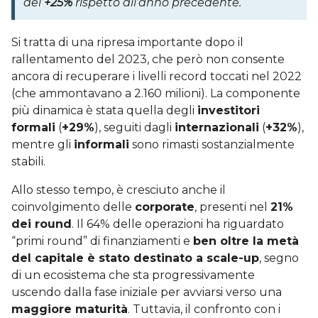
del
+25%
rispetto all’anno precedente.
Si tratta di una ripresa importante dopo il
rallentamento del 2023, che però non consente
ancora di recuperare i livelli record toccati nel 2022
(che ammontavano a 2.160 milioni). La componente
più dinamica è stata quella degli
investitori
formali
(
+29%
), seguiti dagli
internazionali
(
+32%
),
mentre gli
informali
sono rimasti sostanzialmente
stabili.
Allo stesso tempo, è cresciuto anche il
coinvolgimento delle
corporate
, presenti nel
21%
dei round
. Il 64% delle operazioni ha riguardato
“primi round” di finanziamenti e
ben oltre la metà
del capitale è stato destinato a scale-up
, segno
di un ecosistema che sta progressivamente
uscendo dalla fase iniziale per avviarsi verso una
maggiore maturità
. Tuttavia, il confronto con i