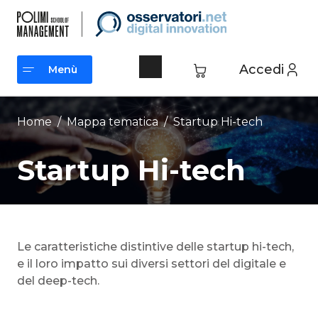
Vai
al
contenuto
Accedi
Menù
Menù
Home
/ Mappa tematica /
Startup Hi-tech
Startup Hi-tech
Le caratteristiche distintive delle startup hi-tech,
e il loro impatto sui diversi settori del digitale e
del deep-tech.