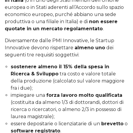
in Italia
(o in uno degli Stati membri dell’Unione
europea o in Stati aderenti all’Accordo sullo spazio
economico europeo, purché abbiano una sede
produttiva o una filiale in Italia) e di
non essere
quotate in un mercato regolamentato
.
Diversamente dalle PMI Innovative, le Startup
Innovative devono rispettare
almeno uno
dei
seguenti tre requisiti soggettivi:
sostenere almeno il 15% della spesa in
Ricerca & Sviluppo
tra costo e valore totale
della produzione (calcolato sul valore maggiore
fra i due);
impiegare una
forza lavoro molto qualificata
(costituita da almeno 1/3 di dottorandi, dottori di
ricerca o ricercatori, o almeno 2/3 in possesso di
laurea magistrale);
essere depositarie o licenziatarie di un
brevetto
o
software registrato
.