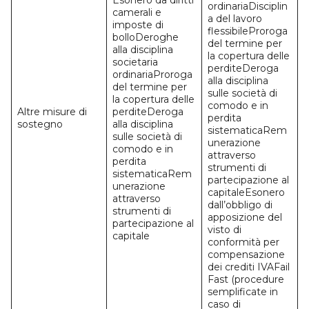
ordinariaDisciplin
camerali e
a del lavoro
imposte di
flessibileProroga
bolloDeroghe
del termine per
alla disciplina
la copertura delle
societaria
perditeDeroga
ordinariaProroga
alla disciplina
del termine per
sulle società di
la copertura delle
comodo e in
Altre misure di
perditeDeroga
perdita
sostegno
alla disciplina
sistematicaRem
sulle società di
unerazione
comodo e in
attraverso
perdita
strumenti di
sistematicaRem
partecipazione al
unerazione
capitaleEsonero
attraverso
dall’obbligo di
strumenti di
apposizione del
partecipazione al
visto di
capitale
conformità per
compensazione
dei crediti IVAFail
Fast (procedure
semplificate in
caso di