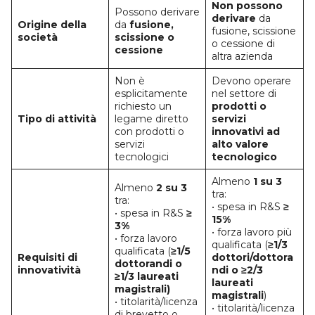
Non possono
Possono derivare
derivare
da
Origine della
da
fusione,
fusione, scissione
società
scissione o
o cessione di
cessione
altra azienda
Non è
Devono operare
esplicitamente
nel settore di
richiesto un
prodotti o
Tipo di attività
legame diretto
servizi
con prodotti o
innovativi ad
servizi
alto valore
tecnologici
tecnologico
Almeno
1 su 3
Almeno
2 su 3
tra:
tra:
• spesa in R&S
≥
• spesa in R&S
≥
15%
3%
• forza lavoro più
• forza lavoro
qualificata (
≥1/3
qualificata (
≥1/5
Requisiti di
dottori/dottora
dottorandi o
innovatività
ndi o ≥2/3
≥1/3 laureati
laureati
magistrali)
magistrali
)
• titolarità/licenza
• titolarità/licenza
di brevetto o