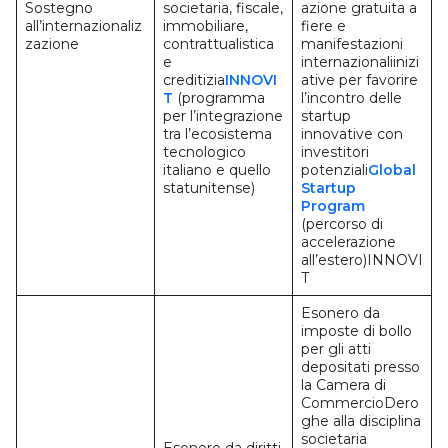
Sostegno
societaria, fiscale,
azione gratuita a
all’internazionaliz
immobiliare,
fiere e
zazione
contrattualistica
manifestazioni
e
internazionaliinizi
creditizia
INNOVI
ative per favorire
T
(programma
l’incontro delle
per l’integrazione
startup
tra l’ecosistema
innovative con
tecnologico
investitori
italiano e quello
potenziali
Global
statunitense)
Startup
Program
(percorso di
accelerazione
all’estero)INNOVI
T
Esonero da
imposte di bollo
per gli atti
depositati presso
la Camera di
CommercioDero
ghe alla disciplina
societaria
Esonero da diritti