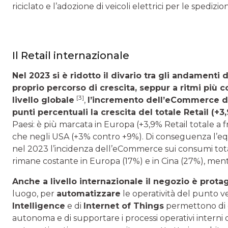
riciclato e l’adozione di veicoli elettrici per le spedizion
Il Retail internazionale
Nel 2023 si è ridotto il divario tra gli andamenti di
proprio percorso di crescita, seppur a ritmi più 
[3]
livello globale
,
l’incremento dell’eCommerce di 
punti percentuali la crescita del totale Retail (+3
Paesi: è più marcata in Europa (+3,9% Retail totale a f
che negli USA (+3% contro +9%). Di conseguenza l’equil
nel 2023 l’incidenza dell’eCommerce sui consumi totali
rimane costante in Europa (17%) e in Cina (27%), men
Anche a livello internazionale il negozio è prota
luogo, per
automatizzare
le operatività del punto ve
Intelligence
e di
Internet of Things
permettono di 
autonoma e di supportare i processi operativi interni 