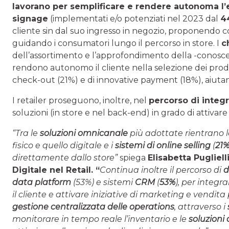
lavorano per semplificare e rendere autonoma l’
signage
(implementati e/o potenziati nel 2023 dal
4
cliente sin dal suo ingresso in negozio, proponendo 
guidando i consumatori lungo il percorso in store. I
c
dell’assortimento e l’approfondimento della -conoscen
rendono autonomo il cliente nella selezione dei prodot
check-out (21%) e di innovative payment (18%), aiutan
I retailer proseguono, inoltre, nel
percorso di integr
soluzioni (in store e nel back-end) in grado di attivare
“Tra le
soluzioni omnicanale
più adottate rientrano 
fisico e quello digitale e i
sistemi di online selling
(
21
direttamente dallo store”
spiega
Elisabetta Pugliell
Digitale nel Retail. “
Continua inoltre il percorso di
d
data platform
(53%) e sistemi
CRM
(
53%
), per integra
il cliente e attivare iniziative di marketing e vendit
gestione centralizzata delle operations
, attraverso i
monitorare in tempo reale l’inventario e le
soluzioni