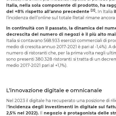
Italia, nella sola componente di prodotto, ha rag
[2]
del +8% rispetto all’anno precedente
.
In Italia
i
l’incidenza dell’online sul totale Retail rimane ancora
In continuità con il passato, la dinamica del num
decrescita del numero di negozi è il più alto mai
Italia si contavano 568.933 esercizi commerciali di prodot
medio di crescita annuo 2017-2021 è pari al -1,4%). 
numero di ristoranti che, per la prima volta negli ultim
sono presenti 380.328 ristoranti: si tratta di un decr
medio 2017-2021 pari al +1,1%).
L’innovazione digitale e omnicanale
Nel 2023 il digitale ha recuperato una posizione di rilie
l
’incidenza degli investimenti in digitale sul fattu
2,5% nel 2022).
Il
negozio è protagonista delle stra