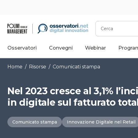
Vai
al
contenuto
Cerca
Osservatori
Convegni
Webinar
Progra
Home
/
Risorse
/
Comunicati stampa
Nel 2023 cresce al 3,1% l’in
in digitale sul fatturato total
Comunicato stampa
Innovazione Digitale nel Retail