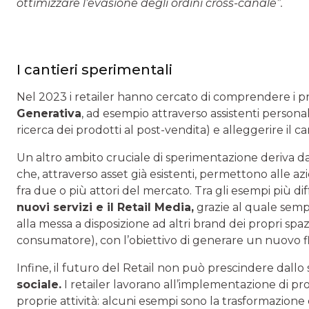
ottimizzare l’evasione degli ordini cross-canale”.
I cantieri sperimentali
Nel 2023 i retailer hanno cercato di comprendere i prin
Generativa
, ad esempio attraverso assistenti personal
ricerca dei prodotti al post-vendita) e alleggerire il c
Un altro ambito cruciale di sperimentazione deriva d
che, attraverso asset già esistenti, permettono alle a
fra due o più attori del mercato. Tra gli esempi più d
nuovi servizi e il Retail Media,
grazie al quale sempr
alla messa a disposizione ad altri brand dei propri spazi 
consumatore), con l’obiettivo di generare un nuovo flu
Infine, il futuro del Retail non può prescindere dallo
sociale.
I retailer lavorano all’implementazione di pro
proprie attività: alcuni esempi sono la trasformazione e i