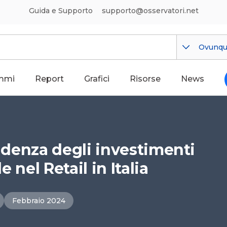
Guida e Supporto
supporto@osservatori.net
Ovunq
mmi
Report
Grafici
Risorse
News
cidenza degli investimenti
e nel Retail in Italia
Febbraio 2024