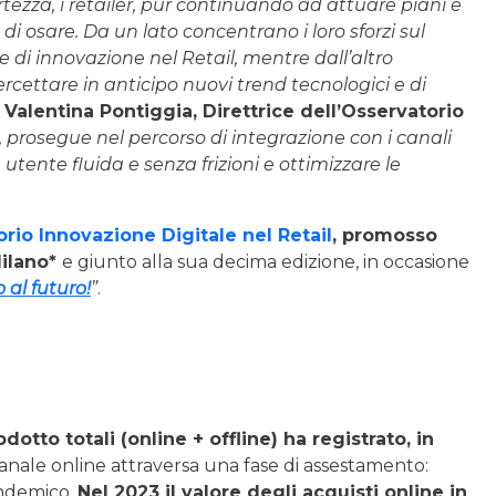
rtezza, i retailer, pur continuando ad attuare piani e
o di osare. Da un lato concentrano i loro sforzi sul
 di innovazione nel Retail, mentre dall’altro
cettare in anticipo nuovi trend tecnologici e di
a
Valentina Pontiggia, Direttrice dell’Osservatorio
 prosegue nel percorso di integrazione con i canali
utente fluida e senza frizioni e ottimizzare le
rio Innovazione Digitale nel Retail
, promosso
Milano*
e giunto alla sua decima edizione, in occasione
 al futuro!
”
.
dotto totali (online + offline) ha registrato, in
canale online attraversa una fase di assestamento:
andemico.
Nel 2023 il valore degli acquisti online in