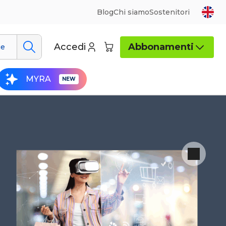
Blog
Chi siamo
Sostenitori
Accedi
Abbonamenti
ue
MYRA