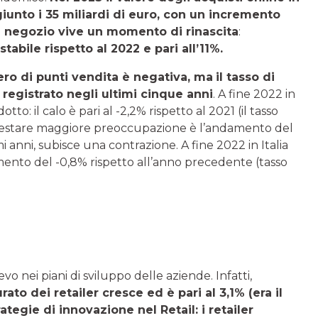
giunto i 35 miliardi di euro, con un incremento
l negozio vive un momento di rinascita
:
stabile rispetto al
2022 e pari all’11%.
ero di punti vendita è negativa, ma
il tasso di
 registrato negli ultimi cinque anni
. A fine 2022 in
to: il calo è pari al -2,2% rispetto al 2021 (il tasso
A destare maggiore preoccupazione è l’andamento del
i anni, subisce una contrazione. A fine 2022 in Italia
emento del -0,8% rispetto all’anno precedente (tasso
vo nei piani di sviluppo delle aziende. Infatti,
rato dei retailer cresce ed è pari al 3,1% (era il
tegie di innovazione nel Retail: i retailer