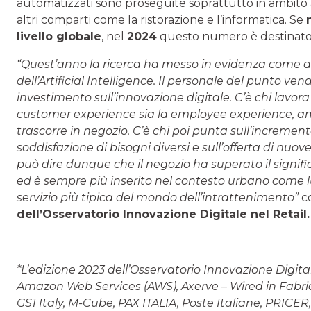
automatizzati sono proseguite soprattutto in ambito 
altri comparti come la ristorazione e l’informatica. Se
livello globale
, nel
2024
questo numero è destinat
“Quest’anno la ricerca ha messo in evidenza come anc
dell’Artificial Intelligence. Il personale del punto ve
investimento sull’innovazione digitale. C’è chi lavora su
customer experience sia la employee experience, amp
trascorre in negozio. C’è chi poi punta sull’increment
soddisfazione di bisogni diversi e sull’offerta di nuov
può dire dunque che il negozio ha superato il signifi
ed è sempre più inserito nel contesto urbano come 
servizio più tipica del mondo dell’intrattenimento”
c
dell’Osservatorio Innovazione Digitale nel Retail.
*L’edizione 2023 dell’Osservatorio Innovazione Digital
Amazon Web Services (AWS), Axerve – Wired in Fabrick,
GS1 Italy, M-Cube, PAX ITALIA, Poste Italiane, PRICER