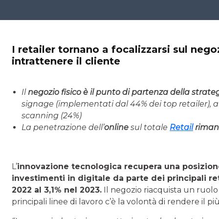
I retailer tornano a focalizzarsi sul nego
intrattenere il cliente
Il
negozio fisico è il punto di partenza della strate
signage (implementati dal 44% dei top retailer), ai c
scanning (24%)
La penetrazione dell’
online
sul totale
Retail
rimane
L’
innovazione tecnologica recupera una posizione
investimenti in digitale da parte dei principali re
2022 al 3,1% nel 2023.
Il negozio riacquista un ruolo c
principali linee di lavoro c’è la volontà di rendere il 