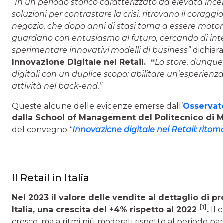
“In un periodo storico caratterizzato da elevata ince
soluzioni per contrastare la crisi, ritrovano il coraggi
negozio, che dopo anni di stasi torna a essere motore
guardano con entusiasmo al futuro, cercando di inter
sperimentare innovativi modelli di business”
dichiar
Innovazione Digitale nel Retail. “
Lo store, dunque,
digitali con un duplice scopo: abilitare un’esperienza 
attività nel back-end.”
Queste alcune delle evidenze emerse dall’
Osservato
dalla School of Management del Politecnico di 
del convegno
“
Innovazione digitale nel Retail: ritorno
Il Retail in Italia
Nel 2023 il valore delle vendite al dettaglio di pro
[1]
Italia, una crescita del +4% rispetto al 2022
.
Il 
cresce, ma a ritmi più moderati rispetto al periodo p