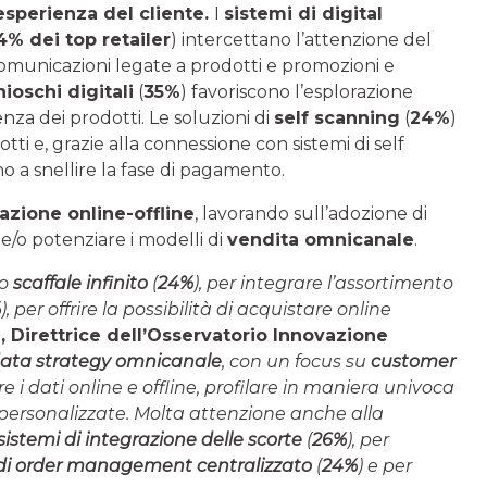
esperienza del cliente.
I
sistemi di digital
4% dei top retailer
) intercettano l’attenzione del
comunicazioni legate a prodotti e promozioni e
hioschi digitali
(
35%
) favoriscono l’esplorazione
za dei prodotti. Le soluzioni di
self scanning
(
24%
)
ti e, grazie alla connessione con sistemi di self
o a snellire la fase di pagamento.
azione online-offline
, lavorando sull’adozione di
 e/o potenziare i modelli di
vendita omnicanale
.
lo
scaffale infinito
(
24%
), per integrare l’assortimento
%
), per offrire la possibilità di acquistare online
i, Direttrice dell’Osservatorio Innovazione
ata strategy omnicanale
, con un focus su
customer
re i dati online e offline, profilare in maniera univoca
a personalizzate. Molta attenzione anche alla
sistemi di integrazione delle scorte
(
26%
), per
 di order management centralizzato
(
24%
) e per