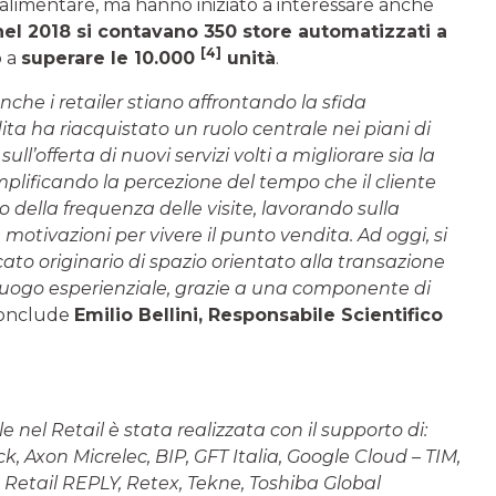
alimentare, ma hanno iniziato a interessare anche
nel 2018 si contavano 350 store automatizzati a
[4]
o a
superare le 10.000
unità
.
he i retailer stiano affrontando la sfida
ndita ha riacquistato un ruolo centrale nei piani di
ll’offerta di nuovi servizi volti a migliorare sia la
lificando la percezione del tempo che il cliente
o della frequenza delle visite, lavorando sulla
e motivazioni per vivere il punto vendita. Ad oggi, si
cato originario di spazio orientato alla transazione
luogo esperienziale, grazie a una componente di
onclude
Emilio Bellini, Responsabile Scientifico
e nel Retail è stata realizzata con il supporto di:
 Axon Micrelec, BIP, GFT Italia, Google Cloud – TIM,
, Retail REPLY, Retex, Tekne, Toshiba Global