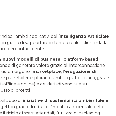
cipali ambiti applicativi dell’
Intelligenza Artificiale
i in grado di supportare in tempo reale i clienti (dalla
arico dei contact center.
ai
nuovi modelli di business “platform-based”
ziende di generare valore grazie all’interconnessione
iffusi emergono i
marketplace
,
l’erogazione di
e più retailer esplorano l’ambito pubblicitario, grazie
(offline e online) e dei dati (di vendita e sul
sso di profitti.
 sviluppo di
iniziative di sostenibilità ambientale e
getti in grado di ridurre l’impatto ambientale delle
l riciclo di scarti aziendali, l’utilizzo di packaging