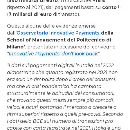
(
390 miliardi di euro
, in crescita del
+18%
[1]
rispetto al 2021), sia i pagamenti basati su
conto
(
7 miliardi di euro
di transato).
Queste alcune delle evidenze emerse
dall’
Osservatorio Innovative Payments
della
School of Management del Politecnico di
Milano
*, presentate in occasione del convegno
“
Innovative Payments: don’t look back
”
.
“I dati sui pagamenti digitali in Italia nel 2022
dimostrano che quanto registrato nel 2021 non
era solo un rimbalzo dopo il crollo dei consumi,
ma che la crisi pandemica ha cambiato
strutturalmente le abitudini dei consumatori,
che trovano questi mezzi sempre più comodi,
veloci e sicuri, portando il mercato a crescere a
ritmi superiori rispetto a quelli pre-covid. Secondo
i dati della BCE sul numero di transazioni pro
capite con carta registrate nel 2021, l’Italia è uno