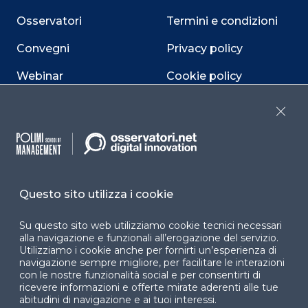
Osservatori
Termini e condizioni
Convegni
Privacy policy
Webinar
Cookie policy
Programmi
Sitemap
Close
Dichiarazione di
accessibilità
Cookie Center
Questo sito utilizza i cookie
Su questo sito web utilizziamo cookie tecnici necessari
alla navigazione e funzionali all’erogazione del servizio.
Facebook
LinkedIn
Instag
Utilizziamo i cookie anche per fornirti un’esperienza di
navigazione sempre migliore, per facilitare le interazioni
con le nostre funzionalità social e per consentirti di
ricevere informazioni e offerte mirate aderenti alle tue
abitudini di navigazione e ai tuoi interessi.
YouTube
X