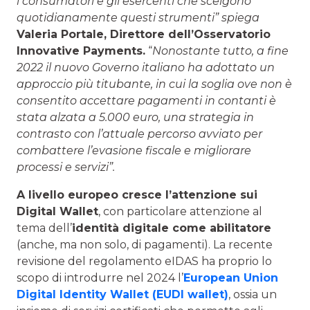
i consumatori e gli esercenti che scelgono
quotidianamente questi strumenti” spiega
Valeria Portale, Direttore dell’Osservatorio
Innovative Payments.
“
Nonostante tutto, a fine
2022 il nuovo Governo italiano ha adottato un
approccio più titubante, in cui la soglia ove non è
consentito accettare pagamenti in contanti è
stata alzata a 5.000 euro, una strategia in
contrasto con l’attuale percorso avviato per
combattere l’evasione fiscale e migliorare
processi e servizi”.
A livello europeo cresce l’attenzione sui
Digital Wallet
, con particolare attenzione al
tema dell’
identità digitale come abilitatore
(anche, ma non solo, di pagamenti). La recente
revisione del regolamento eIDAS ha proprio lo
scopo di introdurre nel 2024 l’
European Union
Digital Identity Wallet (EUDI wallet)
, ossia un