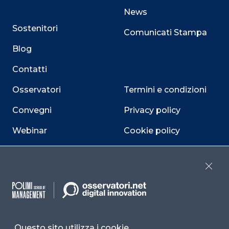
News
Sostenitori
Comunicati Stampa
Blog
Contatti
Osservatori
Termini e condizioni
Convegni
Privacy policy
Webinar
Cookie policy
Programmi
Sitemap
Close
Dichiarazione di
accessibilità
Cookie Center
Questo sito utilizza i cookie