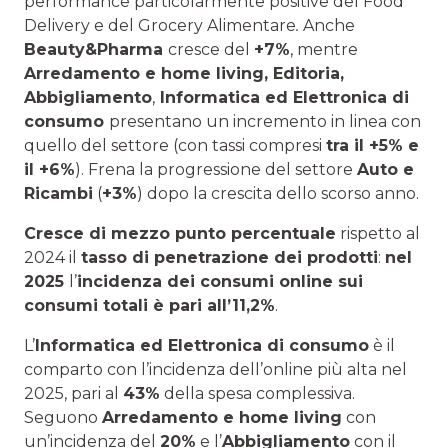
performance particolarmente positive del Food
Delivery e del Grocery Alimentare
.
Anche
Beauty&Pharma
cresce del
+7%
, mentre
Arredamento e home living, Editoria,
Abbigliamento
,
Informatica ed Elettronica di
consumo
presentano un incremento in linea con
quello del settore (con tassi compresi
tra il +5% e
il +6%
). Frena la progressione del settore
Auto e
Ricambi
(
+3%
) dopo la crescita dello scorso anno.
Cresce di mezzo punto percentuale
rispetto al
2024 il
tasso di penetrazione dei prodotti
:
nel
2025
l’
incidenza dei consumi online sui
consumi totali è pari all’11,2%
.
L’
Informatica ed Elettronica di consumo
è il
comparto con l’incidenza dell’online più alta nel
2025, pari al
43%
della spesa complessiva.
Seguono
Arredamento e home living
con
un’incidenza del
20%
e l’
Abbigliamento
con il