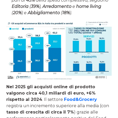
pari al
43%
della spesa complessiva; seguono
Editoria
(
39%
),
Arredamento
e
home living
(
20%
) e
Abbigliamento
(
18%
).
Nel 2025 gli acquisti online di prodotto
valgono circa 40,1 miliardi di euro, +6%
rispetto al 2024
. Il settore
Food&Grocery
registra un incremento superiore alla media (con
tasso di crescita di circa il 7%
) grazie alle