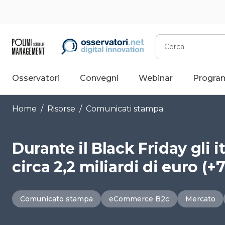
Vai
al
contenuto
Cerca
Osservatori
Convegni
Webinar
Progra
Home
/
Risorse
/
Comunicati stampa
Durante il Black Friday gli 
circa 2,2 miliardi di euro (+
Comunicato stampa
eCommerce B2c
Mercato