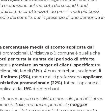
rapida espansione del mercato del second hand,
i dall’estero caratterizzati da prezzi medi più bassi.
 medio del carrello, pur in presenza di una domanda in
la
percentuale media di sconto applicata dai
tà promozionali. L’iniziativa più comune è quella che
tti per tutta la durata del periodo di offerte
zate a
premiare un target di clienti specifico
: tra
 clienti più fedeli (31%). Alcuni merchant scelgono di
limitato (25%)
, mentre altri preferiscono
applicare
’iniziativa promozionale (22%)
. Infine, l’opzione di
pplicata dal
19%
dei merchant.
 un fenomeno più consolidato non solo perché il ritmo
omeno in Italia, ma anche perché c’è
maggior
 Sono due i fattori principali che spiegano questo