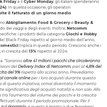
k Friday
e il
Cyber Monday
, gli italiani spenderanno
024)
. In questa occasione, gli operatori
olte il fatturato di un giorno medio
.
anno
Abbigliamento
,
Food & Grocery
e
Beauty &
 dei viaggi e degli eventi. Inoltre,
Netcomm
cifiche: i prodotti della categoria
Giochi e Hobby
el Black Friday rispetto al giorno medio dell’anno,
domestici
triplica in questo periodo. Crescono anche i
, in crescita del
13%
rispetto al 2024.
a:
“Saranno
oltre 41 milioni i pacchi che circoleranno
isioni del
Delivery Index di Netcomm
, pari al
4,8% del
cita del 9%
rispetto allo scorso anno. Prevediamo
o al canale online
per i loro acquisti durante questo
za di questa iniziativa, ormai diventata il momento
e significativa degli acquisti natalizi e non solo. Allo
o tra l’aumento del volume dei pacchi e la crescita
ettuati durante il periodo promozionale. Per il
 sul risparmio
, e questo è legato a due fenomeni