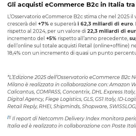
Gli acquisti eCommerce B2c in Italia tra 
L’Osservatorio eCommerce B2c stima che nel 2025 il 
crescerà del
+7%
e supererà
i 62,3 miliardi di euro
.
rispetto al 2024, per un valore di
22,3 miliardi di eu
incremento del
+5%
rispetto all’anno precedente,
su
dell’online sul totale acquisti Retail (online+offline) ne
18,4% con un incremento di quasi un punto percentua
*L’Edizione 2025 dell’Osservatorio eCommerce B2c 
Milano è realizzata in collaborazione con: Amazon 
Calicantus, COMPASS, Concentrix, DHL Express Italy,
Digital Agency, Fiege Logistics, GLS, GS1 Italy, ID-Logi
Retail Reply, RHEI, Shipminds, Shopware, SWISSLOG; c
[
1]
Il report di Netcomm Delivery Index monitora per
Italia ed è realizzato in collaborazione con Poste Ital