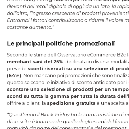
rilevanti nel retail digitale di oggi: da un lato, la 
dall’altro, l’ingresso crescente di prodotti provenient
Entrambi i fattori contribuiscono a ridurre il valore
costante aumento.”
Le principali politiche promozionali
Secondo le stime dell’Osservatorio eCommerce B2c 
merchant sarà del 25%
, declinata in diverse modali
prevede
sconti riservati su una selezione di prodo
(64%)
. Non mancano poi promozioni che sono finaliz
queste spiccano le iniziative di sconto anticipato per i
scontare una selezione di prodotti per un tempo 
sconti su tutta la gamma per tutta la durata dell
offrire ai clienti la
spedizione gratuita
è una scelta a
“Quest’anno il Black Friday ha le caratteristiche di
di crescita è lontano da quello degli esordi del fen
maturità da parte dei consumatori e dei merchant
.