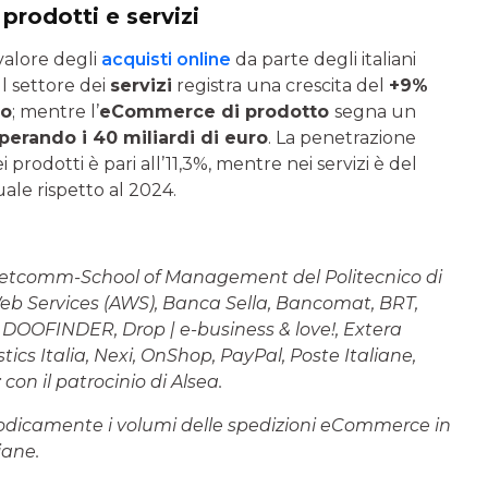
prodotti e servizi
valore degli
acquisti online
da parte degli italiani
 Il settore dei
servizi
registra una crescita del
+9%
ro
; mentre l’
eCommerce di prodotto
segna un
perando i 40 miliardi di euro
. La penetrazione
i prodotti è pari all’11,3%, mentre nei servizi è del
le rispetto al 2024.
Netcomm-School of Management del Politecnico di
Web Services (AWS), Banca Sella, Bancomat, BRT,
 DOOFINDER, Drop | e-business & love!, Extera
stics Italia, Nexi, OnShop, PayPal, Poste Italiane,
on il patrocinio di Alsea.
iodicamente i volumi delle spedizioni eCommerce in
iane.