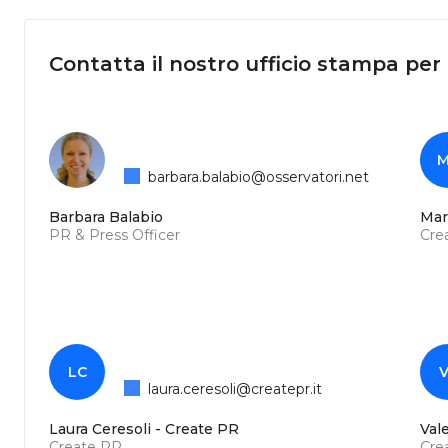
Contatta il nostro ufficio stampa per
M
barbara.balabio@osservatori.net
Barbara Balabio
Mar
PR & Press Officer
Cre
LC
V
laura.ceresoli@createpr.it
Laura Ceresoli - Create PR
Val
Create PR
Cre