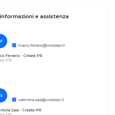
 informazioni e assistenza
F
marco.ferrario@createpr.it
co Ferrario - Create PR
ate PR
S
valentina.saia@createpr.it
entina Saia - Create PR
ate PR