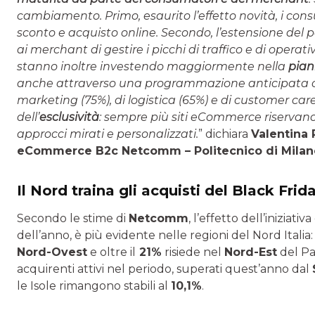
cambiamento.
Primo, esaurito l’effetto novità, i c
sconto e acquisto online. Secondo, l’estensione del
ai merchant di gestire i picchi di traffico e di operati
stanno inoltre investendo maggiormente nella
pian
anche attraverso una programmazione anticipata ch
marketing (75%), di logistica (65%) e di customer care
dell’
esclusività
: sempre più siti eCommerce riservano 
approcci mirati e personalizzati.
” dichiara
Valentina 
eCommerce B2c Netcomm – Politecnico di Milan
Il Nord traina gli acquisti del Black Frid
Secondo le stime di
Netcomm
, l’effetto dell’iniziat
dell’anno, è più evidente nelle regioni del Nord Italia: 
Nord-Ovest
e oltre il
21%
risiede nel
Nord-Est
del Pa
acquirenti attivi nel periodo, superati quest’anno dal
le Isole rimangono stabili al
10,1%
.