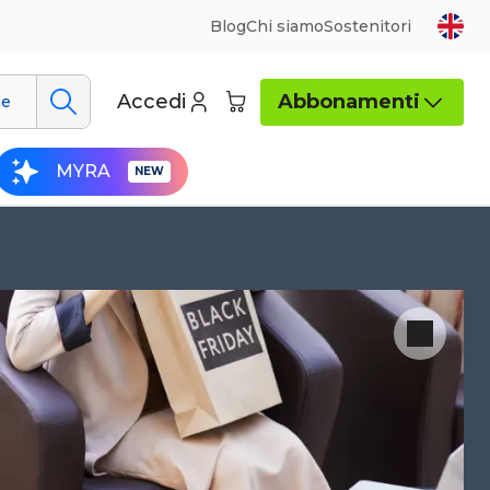
Blog
Chi siamo
Sostenitori
Accedi
Abbonamenti
ue
MYRA