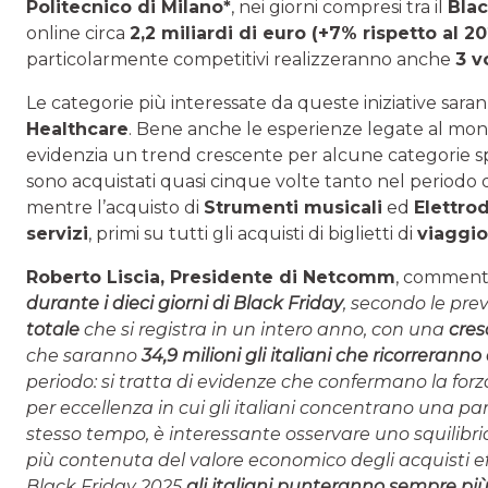
Politecnico di Milano*
, nei giorni compresi tra il
Blac
online circa
2,2 miliardi di euro (+7% rispetto al 2
particolarmente competitivi realizzeranno anche
3 v
Le categorie più interessate da queste iniziative sar
Healthcare
. Bene anche le esperienze legate al mondo
evidenzia un trend crescente per alcune categorie spe
sono acquistati quasi cinque volte tanto nel periodo d
mentre l’acquisto di
Strumenti musicali
ed
Elettro
servizi
, primi su tutti gli acquisti di biglietti di
viaggio
Roberto Liscia, Presidente di Netcomm
, comment
durante i dieci giorni di Black Friday
, secondo le prev
totale
che si registra in un intero anno, con una
cres
che saranno
34,9 milioni gli italiani che ricorrerann
periodo: si tratta di evidenze che confermano la for
per eccellenza in cui gli italiani concentrano una part
stesso tempo, è interessante osservare uno squilibri
più contenuta del valore economico degli acquisti eff
Black Friday 2025
gli italiani punteranno sempre più