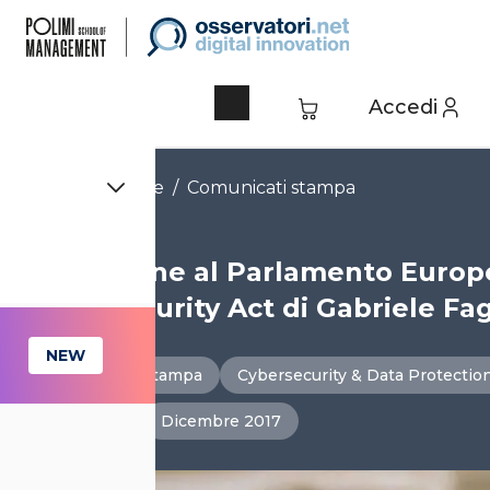
Vai
al
contenuto
Accedi
Menù
Menù
Home
/
Risorse
/
Comunicati stampa
L’audizione al Parlamento Europ
Cybersecurity Act di Gabriele Fag
Comunicato stampa
Cybersecurity & Data Protectio
Normativa
Dicembre 2017