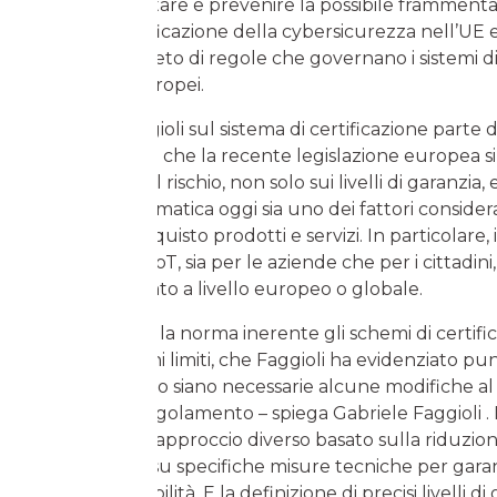
misure per evitare e prevenire la possibile frammenta
sistemi di certificazione della cybersicurezza nell’UE
quadro completo di regole che governano i sistemi di
informatica europei.
L’analisi di Faggioli sul sistema di certificazione parte 
considerazione che la recente legislazione europea si 
mitigazione del rischio, non solo sui livelli di garanzia, 
sicurezza informatica oggi sia uno dei fattori considera
decisione di acquisto prodotti e servizi. In particolare, 
alla sicurezza IoT, sia per le aziende che per i cittadini
essere affrontato a livello europeo o globale.
Ma la parte della norma inerente gli schemi di certifi
presenta alcuni limiti, che Faggioli ha evidenziato p
punto. “Ritengo siano necessarie alcune modifiche al 
proposta di Regolamento – spiega Gabriele Faggioli . I
servirebbe un approccio diverso basato sulla riduzion
piuttosto che su specifiche misure tecniche per gara
livello di affidabilità. E la definizione di precisi livelli d