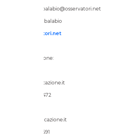
email barbara.balabio@osservatori.net
Skype barbara.balabio
www.osservatori.net
d’I Comunicazione:
Piero Orlando
po@dicomunicazione.it
Mob.: 335 1753472
Marco Puelli
mp@dicomunicazione.it
Mob.: 320 1144691