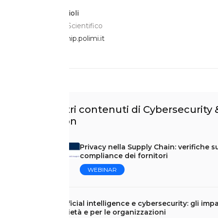
Gabriele Faggioli
Responsabile Scientifico
faggioli@mip.polimi.it
Scopri altri contenuti di Cybersecurity
Protection
Privacy nella Supply Chain: verifiche su
compliance dei fornitori
WEBINAR
Artificial intelligence e cybersecurity: gli impa
società e per le organizzazioni