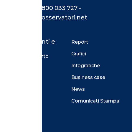
Assistenza 800 033 727 -
supporto@osservatori.net
Abbonamenti e
Report
Supporto
Grafici
Guida e supporto
Infografiche
Privati
Business case
Aziendali
News
Sostenitori
Comunicati Stampa
Blog
Contatti