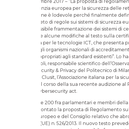
Milano, 14 dicembre 2017 – “La proposta di regolam
sull’Enisa, l’Agenzia europea per la sicurezza delle ret
dell’informazione è lodevole perché finalmente defi
quadro completo di regole sui sistemi di sicurezza eu
previene la possibile frammentazione dei sistemi di ce
sono necessarie alcune modifiche al testo sulla certif
cybersicurezza per le tecnologie ICT, che presenta p
relazione con gli organismi nazionali di accreditamen
riferimenti inappropriati agli standard esistenti”. Lo h
Gabriele Faggioli, responsabile scientifico dell’Osserv
Information Security & Privacy del Politecnico di Mila
presidente del Clusit, l’Associazione italiana per la sic
informatica, nel corso della sua recente audizione a
Europeo sul cybersecurity act.
Di fronte a oltre 200 fra parlamentari e membri dell
Faggioli ha affrontato la proposta di Regolamento su
Parlamento Europeo e del Consiglio relativo che abro
Regolamento (UE) n. 526/2013. Il nuovo testo prevede