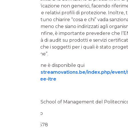
schemi di certificazione non generici, facendo riferimen
rischio specifici e relativi profili di protezione. Inoltre, 
sarebbe opportuno chiarire “cosa e chi” vada sanziona
prevedendo almeno che siano indirizzati agli organism
certificazione. Infine, è importante prevedere che l’
svolgere attività di audit su prodotti e servizi certificati
partecipare anche i soggetti per i quali è stato progett
di autorizzazione”.
L’intera audizione è disponibile qui
http://web.ep.streamovations.be/index.php/event/
1500-committee-itre
Ufficio stampa School of Management del Politecnico
Barbara Balabio
Tel.: 02 2399 9578