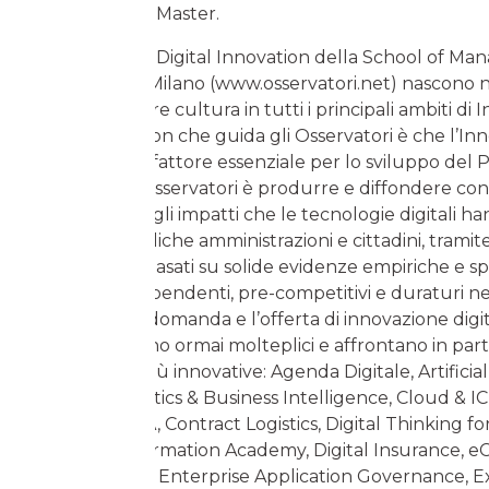
sui programmi Master.
Gli Osservatori Digital Innovation della School of M
Politecnico di Milano (www.osservatori.net) nascono 
l’obiettivo di fare cultura in tutti i principali ambiti di
Digitale. La Vision che guida gli Osservatori è che l’I
Digitale sia un fattore essenziale per lo sviluppo del 
Mission degli Osservatori è produrre e diffondere co
opportunità e gli impatti che le tecnologie digitali h
imprese, pubbliche amministrazioni e cittadini, tramit
interpretativi basati su solide evidenze empiriche e sp
confronto indipendenti, pre-competitivi e duraturi n
aggregano la domanda e l’offerta di innovazione digital
Osservatori sono ormai molteplici e affrontano in part
le tematiche più innovative: Agenda Digitale, Artificial
Big Data Analytics & Business Intelligence, Cloud & IC
Cloud nella PA, Contract Logistics, Digital Thinking fo
Digital Transformation Academy, Digital Insurance,
eGovernment, Enterprise Application Governance, E