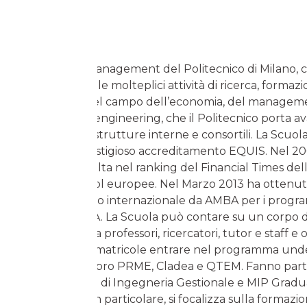
La School of Management del Politecnico di Milano, co
2003, accoglie le molteplici attività di ricerca, formazi
consulenza, nel campo dell’economia, del managem
dell’industrial engineering, che il Politecnico porta a
le sue diverse strutture interne e consortili. La Scuol
nel 2007 il prestigioso accreditamento EQUIS. Nel 20
per la prima volta nel ranking del Financial Times dell
Business School europee. Nel Marzo 2013 ha ottenuto 
accreditamento internazionale da AMBA per i prog
Executive MBA. La Scuola può contare su un corpo d
di duecento tra professori, ricercatori, tutor e staff 
oltre seicento matricole entrare nel programma und
Scuola è membro PRME, Cladea e QTEM. Fanno parte
il Dipartimento di Ingegneria Gestionale e MIP Gradu
Business che, in particolare, si focalizza sulla formaz