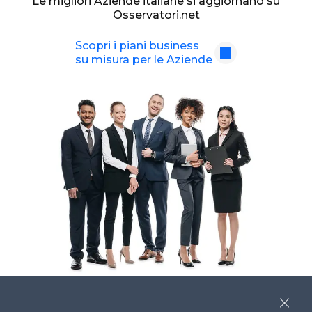
Le migliori Aziende italiane si aggiornano su
Osservatori.net
Scopri i piani business
su misura per le Aziende
Close