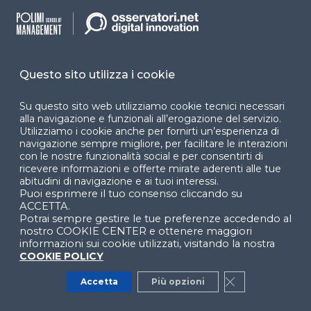
Questo sito utilizza i cookie
Assistenza 800 033 727 -
Su questo sito web utilizziamo cookie tecnici necessari
supporto@osservatori.net
alla navigazione e funzionali all’erogazione del servizio.
Utilizziamo i cookie anche per fornirti un’esperienza di
navigazione sempre migliore, per facilitare le interazioni
con le nostre funzionalità social e per consentirti di
Abbonamenti e
ricevere informazioni e offerte mirate aderenti alle tue
Report
abitudini di navigazione e ai tuoi interessi.
Supporto
Puoi esprimere il tuo consenso cliccando su
Grafici
Guida e supporto
ACCETTA.
Potrai sempre gestire le tue preferenze accedendo al
Infografiche
nostro COOKIE CENTER e ottenere maggiori
Privati
informazioni sui cookie utilizzati, visitando la nostra
Business case
COOKIE POLICY
Aziendali
News
Accetta
Più opzioni
Close GDPR Co
Sostenitori
Comunicati Stampa