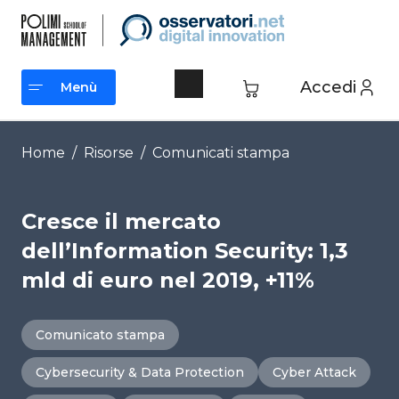
Vai
al
contenuto
Accedi
Menù
Menù
Home
/
Risorse
/
Comunicati stampa
Cresce il mercato
dell’Information Security: 1,3
mld di euro nel 2019, +11%
Comunicato stampa
Cybersecurity & Data Protection
Cyber Attack