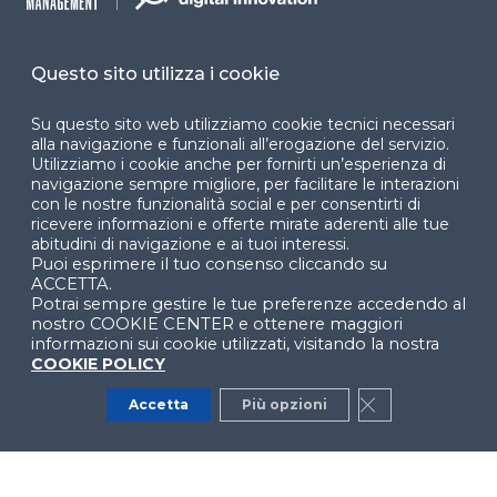
Cookie Center
Questo sito utilizza i cookie
Facebook
Su questo sito web utilizziamo cookie tecnici necessari
LinkedIn
Instag
alla navigazione e funzionali all’erogazione del servizio.
Utilizziamo i cookie anche per fornirti un’esperienza di
navigazione sempre migliore, per facilitare le interazioni
con le nostre funzionalità social e per consentirti di
YouTube
X
ricevere informazioni e offerte mirate aderenti alle tue
abitudini di navigazione e ai tuoi interessi.
Puoi esprimere il tuo consenso cliccando su
ACCETTA.
Potrai sempre gestire le tue preferenze accedendo al
nostro COOKIE CENTER e ottenere maggiori
informazioni sui cookie utilizzati, visitando la nostra
COOKIE POLICY
© 2024 Copyright © Politecnico di Milano Dipartimento
di Ingegneria Gestionale
Accetta
Più opzioni
Close GDPR Co