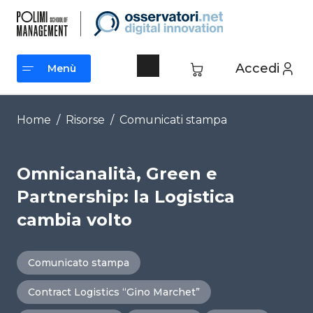
Vai
al
contenuto
Accedi
Menù
Menù
Home
/
Risorse
/
Comunicati stampa
Omnicanalità, Green e
Partnership: la Logistica
cambia volto
Comunicato stampa
Contract Logistics “Gino Marchet”