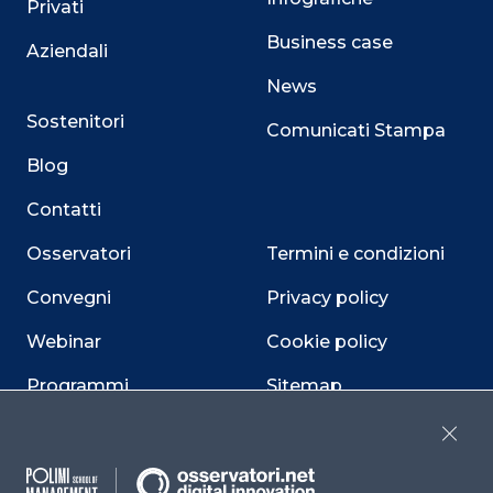
Privati
Business case
Aziendali
News
Sostenitori
Comunicati Stampa
Blog
Contatti
Osservatori
Termini e condizioni
Convegni
Privacy policy
Webinar
Cookie policy
Programmi
Sitemap
Dichiarazione di
Close
accessibilità