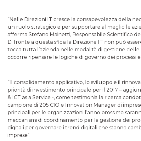
“Nelle Direzioni IT cresce la consapevolezza della nec
un ruolo strategico e per supportare al meglio le azie
afferma Stefano Mainetti, Responsabile Scientifico d
Di fronte a questa sfida la Direzione IT non può esser
tocca tutta l’azienda nelle modalità di gestione delle a
occorre ripensare le logiche di governo dei processi e
“Il consolidamento applicativo, lo sviluppo e il rinno
priorità di investimento principale per il 2017 – aggi
& ICT as a Service -, come testimonia la ricerca condo
campione di 205 CIO e Innovation Manager di imprese m
principali per le organizzazioni l’anno prossimo sarann
meccanismi di coordinamento per la gestione dei pro
digitali per governare i trend digitali che stanno cam
imprese”.