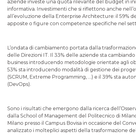
aziende investe una quota rilevante del budget in iniz
informativa. Investimenti che si riflettono anche nel
all’evoluzione della Enterprise Architecture: il 59% del
apposite o figure con competenze specifiche nel sett
L’ondata di cambiamento portata dalla trasformazione 
delle Direzioni IT. Il 33% delle aziende sta cambiando i
business introducendo metodologie orientate agli obiet
53% sta introducendo modalità di gestione dei proget
(SCRUM, Extreme Programming, …) e il 39% sta automat
(DevOps).
Sono i risultati che emergono dalla ricerca dell’Oss
dalla School of Management del Politecnico di Milano*,
Milano presso il Campus Bovisa in occasione del Conv
analizzato i molteplici aspetti della trasformazione de