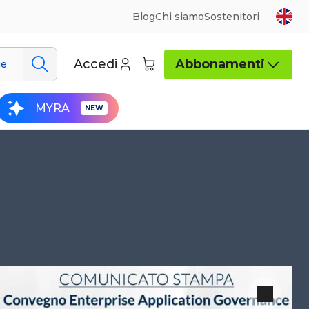
Blog
Chi siamo
Sostenitori
Accedi
Abbonamenti
ue
MYRA