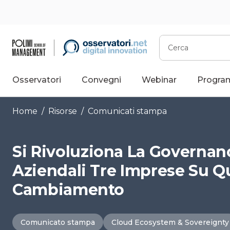
Vai
al
contenuto
Cerca
Osservatori
Convegni
Webinar
Progra
Home
/
Risorse
/
Comunicati stampa
Si Rivoluziona La Governan
Aziendali Tre Imprese Su Q
Cambiamento
Comunicato stampa
Cloud Ecosystem & Sovereignty