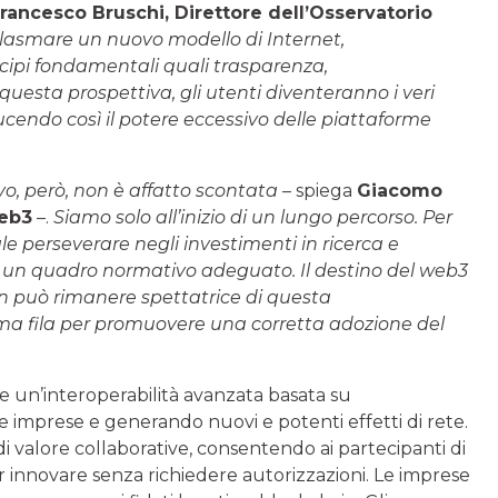
rancesco Bruschi,
Direttore dell’Osservatorio
di plasmare un nuovo modello di Internet,
ncipi fondamentali quali trasparenza,
questa prospettiva, gli utenti diventeranno i veri
iducendo così il potere eccessivo delle piattaforme
vo, però, non è affatto scontata
– spiega
Giacomo
Web3
–.
Siamo solo all’inizio di un lungo percorso. Per
le perseverare negli investimenti in ricerca e
i un quadro normativo adeguato. Il destino del web3
non può rimanere spettatrice di questa
rima fila per promuovere una corretta adozione del
te un’interoperabilità avanzata basata su
le imprese e generando nuovi e potenti effetti di rete.
i valore collaborative, consentendo ai partecipanti di
r innovare senza richiedere autorizzazioni. Le imprese