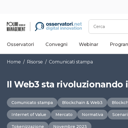
Vai
al
contenuto
Cerca
Osservatori
Convegni
Webinar
Progra
Home
/
Risorse
/
Comunicati stampa
Il Web3 sta rivoluzionando 
Comunicato stampa
Blockchain & Web3
Blockch
Internet of Value
Mercato
Normativa
Scenari
Tokenizzazione
Novembre 2023