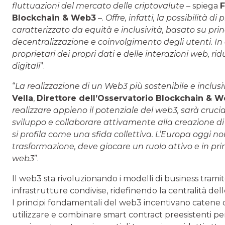
fluttuazioni del mercato delle criptovalute
– spiega
F
Blockchain & Web3
–.
Offre, infatti, la possibilità 
caratterizzato da equità e inclusività, basato su pri
decentralizzazione e coinvolgimento degli utenti. In 
proprietari dei propri dati e delle interazioni web, r
digitali
”.
“
La realizzazione di un Web3 più sostenibile e inclusi
Vella
,
Direttore dell’Osservatorio Blockchain & 
realizzare appieno il potenziale del web3, sarà crucia
sviluppo e collaborare attivamente alla creazione d
si profila come una sfida collettiva. L’Europa oggi 
trasformazione, deve giocare un ruolo attivo e in p
web3
”.
Il web3 sta rivoluzionando i modelli di business trami
infrastrutture condivise, ridefinendo la centralità del
I principi fondamentali del web3 incentivano catene d
utilizzare e combinare smart contract preesistenti pe