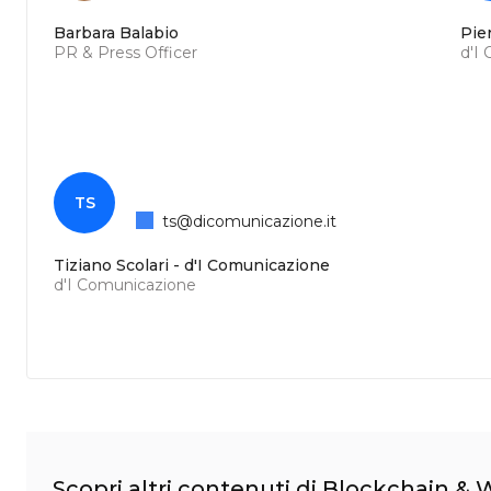
Barbara Balabio
Pie
PR & Press Officer
d'I
TS
ts@dicomunicazione.it
Tiziano Scolari - d'I Comunicazione
d'I Comunicazione
Scopri altri contenuti di Blockchain &