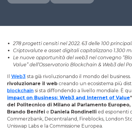
278 progetti censiti nel 2022. 63 delle 100 princip
Criptovalute e asset digitali capitalizzano 1.300 mil
Le nuove opportunità del web3 nel convegno “Blo
Value” dell’Osservatorio Blockchain & Web3 del P
Il
Web3
sta già rivoluzionando il mondo del business. 
rivoluzionare il web
creando un ecosistema più distr
blockchain
si sta diffondendo a livello mondiale. È
impact on Business: Web3 and Internet of Value
del Politecnico di Milano
al Parlamento Europeo,
Brando Benifei
e
Daniela Rondinelli
ed esponenti d
Commerzbank, Decentraland, Fireblocks, London Stoc
Uniswap Labs e la Commissione Europea.