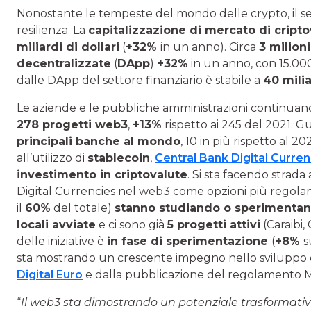
Nonostante le tempeste del mondo delle crypto, il s
resilienza. La
capitalizzazione di mercato di criptov
miliardi di dollari
(
+32%
in un anno). Circa
3 milion
decentralizzate
(
DApp
)
+32%
in un anno, con 15.00
dalle DApp del settore finanziario è stabile a
40 milia
Le aziende e le pubbliche amministrazioni continuano a
278 progetti web3
,
+13%
rispetto ai 245 del 2021. 
principali banche al mondo
, 10 in più rispetto al 20
all’utilizzo di
stablecoin
,
Central Bank Digital Curren
investimento in criptovalute
. Si sta facendo strada
Digital Currencies nel web3 come opzioni più regol
il
60%
del totale)
stanno studiando o sperimenta
locali avviate
e ci sono già
5 progetti attivi
(Caraibi,
delle iniziative è
in fase di sperimentazione
(
+8%
s
sta mostrando un crescente impegno nello sviluppo d
Digital Euro
e dalla pubblicazione del regolamento 
“
Il web3 sta dimostrando un potenziale trasformativo