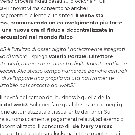
verso processi fidati basati su blockchain. Gli
cavi innovativi ma consentono anche il
gmenti di clientela. In sintesi,
il web3 sta
iness, promuovendo un coinvolgimento più forte
 una nuova era di fiducia decentralizzata in
percussioni nel mondo fisico
.
3 è l’utilizzo di asset digitali nativamente integrati
io di valore
– spiega
Valeria Portale
, Direttore
te però, manca una moneta digitalmente nativa, e
blecoin. Allo stesso tempo numerose banche centrali,
 di sviluppare una propria valuta nativamente
zzabile nel contesto del web3.
”
i novità nel campo del business è quella della
to del web3
. Solo per fare qualche esempio: negli gli
ione automatizzata e trasparente dei fondi. Su
uire automaticamente pagamenti relativi, ad esempio
decentralizzato. Il concetto di “
delivery versus
t contract basati su blockchain. In un contesto di