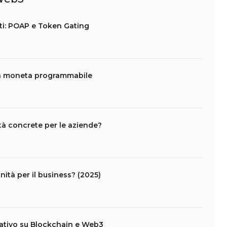
nti: POAP e Token Gating
la moneta programmabile
tà concrete per le aziende?
ità per il business? (2025)
ativo su Blockchain e Web3