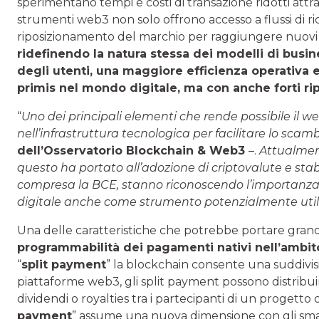
sperimentano tempi e costi di transazione ridotti attra
strumenti web3 non solo offrono accesso a flussi di ri
riposizionamento del marchio per raggiungere nuovi se
ridefinendo la natura stessa dei modelli di bus
degli utenti, una maggiore efficienza operativa e
primis nel mondo digitale, ma con anche forti ri
“
Uno dei principali elementi che rende possibile il web
nell’infrastruttura tecnologica per facilitare lo scamb
dell’Osservatorio Blockchain & Web3
–.
Attualmen
questo ha portato all’adozione di criptovalute e sta
compresa la BCE, stanno riconoscendo l’importanza
digitale anche come strumento potenzialmente utili
Una delle caratteristiche che potrebbe portare grand
programmabilità dei pagamenti nativi nell’ambi
“
split payment
” la blockchain consente una suddivis
piattaforme web3, gli split payment possono distrib
dividendi o royalties tra i partecipanti di un progetto 
payment
” assume una nuova dimensione con gli smar