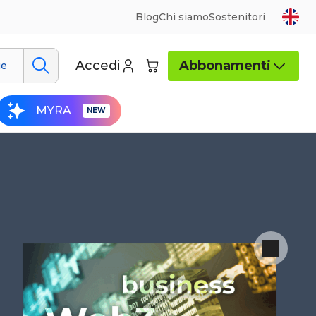
Blog
Chi siamo
Sostenitori
Accedi
Abbonamenti
ue
MYRA