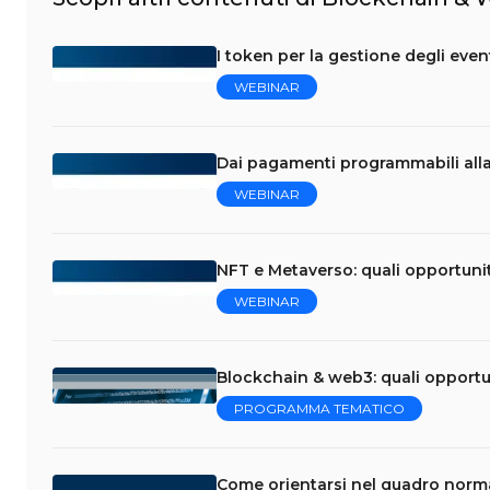
I token per la gestione degli eve
WEBINAR
Dai pagamenti programmabili al
WEBINAR
NFT e Metaverso: quali opportuni
WEBINAR
Blockchain & web3: quali opportun
PROGRAMMA TEMATICO
Come orientarsi nel quadro norm