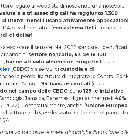
ettore legato al web3 sta dimostrando una notevole
alute e altri asset digitali ha raggiunto 1.300
i di utenti mensili usano attivamente applicazioni
0 DApp sul mercato. L’
ecosistema DeFi
, composto
rdi di dollari
.
 esplorare il settore. Nel 2022 sono stati identificati
Guardando al
settore bancario, 63 delle 100
22,
hanno attivato almeno un progetto
legato
cies
(
CBDC
) o a servizi di
custodia e di
 anche la possibilità futura di integrare le Central Bank
amentate. Ad oggi
94 banche centrali
(circa
ndo nel campo delle CBDC
. Sono
129 le iniziative
 Cambogia, Jamaica, Bahamas, Nigeria), mentre il
46%
ul 2022). Contestualmente, anche l’
Unione Europea
el settore web3, evidenziato dal lancio del progetto
MiCA.
 che va ben oltre le mere dinamiche finanziarie o le