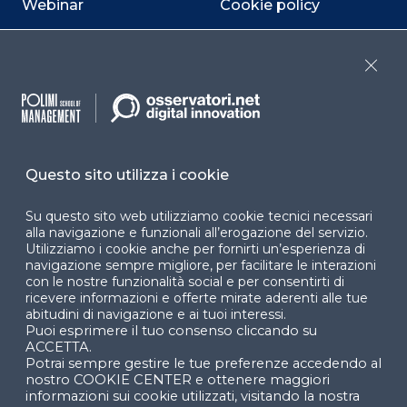
Webinar
Cookie policy
Programmi
Sitemap
Close
Dichiarazione di
accessibilità
Cookie Center
Questo sito utilizza i cookie
Su questo sito web utilizziamo cookie tecnici necessari
Facebook
LinkedIn
Instag
alla navigazione e funzionali all’erogazione del servizio.
Utilizziamo i cookie anche per fornirti un’esperienza di
navigazione sempre migliore, per facilitare le interazioni
con le nostre funzionalità social e per consentirti di
ricevere informazioni e offerte mirate aderenti alle tue
YouTube
X
abitudini di navigazione e ai tuoi interessi.
Puoi esprimere il tuo consenso cliccando su
ACCETTA.
Potrai sempre gestire le tue preferenze accedendo al
nostro COOKIE CENTER e ottenere maggiori
informazioni sui cookie utilizzati, visitando la nostra