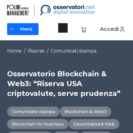
Vai
al
contenuto
Accedi
Menù
Menù
Home
/
Risorse
/
Comunicati stampa
Osservatorio Blockchain &
Web3: “Riserva USA
criptovalute, serve prudenza”
Comunicato stampa
Blockchain & Web3
Blockchain for business
Decentralized Web