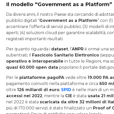
Il modello “Government as a Platform
”
Da diversi anni, il nostro Paese sta cercando di adotta
pubblici digitali “
Government as a Platform
” con (1
accentrare l’offerta di servizi pubblici; (3) modelli di 
aperti; (4) soluzioni cloud per garantire scalabilità, c
registrati importanti risultati.
Per quanto riguarda i
dataset
, l’
ANPR
è ormai una sol
subentrati; il
Fascicolo Sanitario Elettronico
(seppur
operativo e interoperabile
in tutte le Regioni, ma son
quasi 60.000 open data
popolano il portale dati.gov
Per le
piattaforme
,
pagoPA
vede oltre
19.000 PA a
pagamento coinvolti nella piattaforma e circa
650 mi
oltre
126 miliardi di euro
;
SPID
è nelle mani di un 
accessi nel 2022
, mentre la
CIE
è stata
usata 21 mil
nel 2022 è stata
scaricata da oltre 32 milioni di ita
più di 170.000 servizi; è stato finalizzato un
Proof of 