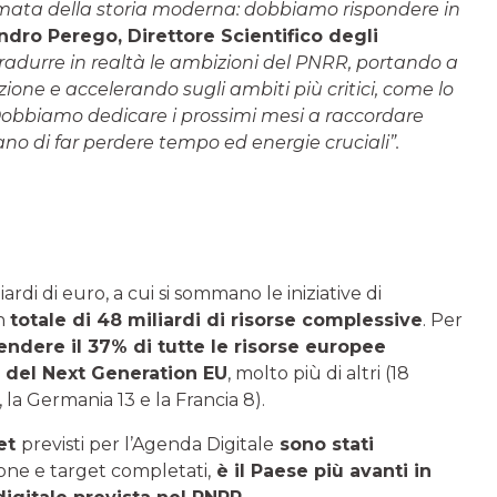
hiamata della storia moderna: dobbiamo rispondere in
ndro Perego
, Direttore Scientifico degli
radurre in realtà le ambizioni del PNRR, portando a
azione e accelerando sugli ambiti più critici, come lo
 Dobbiamo dedicare i prossimi mesi a raccordare
chiano di far perdere tempo ed energie cruciali”.
ardi di euro, a cui si sommano le iniziative di
un
totale di 48 miliardi di risorse complessive
. Per
pendere il 37% di tutte le risorse europee
o del Next Generation EU
, molto più di altri (18
la Germania 13 e la Francia 8).
get
previsti per l’Agenda Digitale
sono stati
tone e target completati,
è il Paese più avanti in