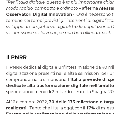
“
Per l’Italia digitale, questa è la più importante c
modo rapido, compatto e ordinato
– afferma
Alessa
Osservatori Digital Innovation
-.
Ora è necessario t
termine nei tempi previsti gli interventi di digitalizz
sviluppo di competenze digitali tra la popolazione.
visioni, risorse e sforzi che, se non ben allineati, ris
Il PNRR
Il PNRR dedica al digitale un’intera missione da 40 mili
digitalizzazione presenti nelle altre sei missioni, per 
comprenderne la dimensione,
l’Italia prevede di s
dedicate alla trasformazione digitale nell’ambit
spenderanno meno di 2 miliardi di euro, la Spagna 20, 
Al 16 dicembre 2022,
30 delle 173 milestone e tar
1
realizzati
. Tanto che l’Italia oggi, con il
17%
di miles