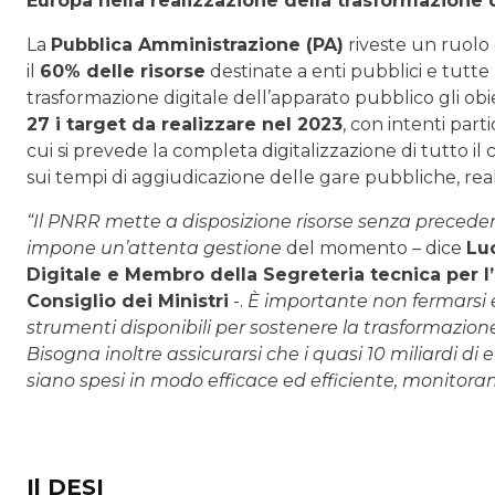
Europa nella realizzazione della trasformazione 
La
Pubblica Amministrazione (PA)
riveste un ruolo 
il
60% delle risorse
destinate a enti pubblici e tutte 
trasformazione digitale dell’apparato pubblico gli obi
27 i target da realizzare nel 2023
, con intenti par
cui si prevede la completa digitalizzazione di tutto il c
sui tempi di aggiudicazione delle gare pubbliche, re
“Il PNRR mette a disposizione risorse senza precedent
impone un’attenta gestione
del momento – dice
Lu
Digitale e Membro della Segreteria tecnica per l
Consiglio dei Ministri
-.
È importante non fermarsi e 
strumenti disponibili per sostenere la trasformazion
Bisogna inoltre assicurarsi che i quasi 10 miliardi di
siano spesi in modo efficace ed efficiente, monitora
Il DESI