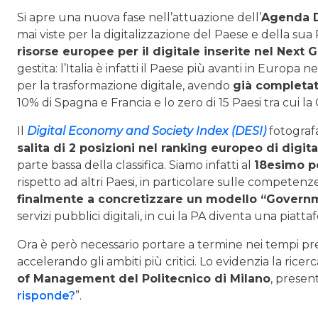
Si apre una nuova fase nell’attuazione dell’
Agenda D
mai viste per la digitalizzazione del Paese e della s
risorse europee per il digitale inserite nel Next 
gestita: l’Italia è infatti il Paese più avanti in Europa
per la trasformazione digitale, avendo
già completat
10% di Spagna e Francia e lo zero di 15 Paesi tra cui la
Il
Digital Economy and Society Index (DESI)
fotograf
salita di 2 posizioni nel ranking europeo di digit
parte bassa della classifica. Siamo infatti al
18esimo p
rispetto ad altri Paesi, in particolare sulle competenze di
finalmente a concretizzare un modello “Governm
servizi pubblici digitali, in cui la PA diventa una piatt
Ora è però necessario portare a termine nei tempi previ
accelerando gli ambiti più critici. Lo evidenzia la ricerc
of Management del Politecnico di Milano
, presen
risponde?
”.