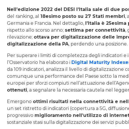
Nell’edizione 2022 del DESI l’Italia sale di due po
del ranking, al
18esimo posto su 27 Stati membri
,
Germania e Francia. Nel dettaglio,
l’Italia è 25esim
rispetto allo scorso anno;
settima per connettività
,
rilevazione;
ottava per digitalizzazione delle imp
digitalizzazione della PA
, perdendo una posizione.
Per superare i limiti di completezza degli indicatori e
l’Osservatorio ha elaborato i
Digital Maturity Indexe
da 109 indicatori, analizza il livello di digitalizzazi
comunque una performance del Paese sotto la medi
europei per sforzi compiuti nell’attuazione dell’Agenda
ottenuti
, a segnalare la necessaria cautela nel legger
Emergono
ottimi risultati nella connettività e ne
un set ristretto di indicatori (copertura a 5G, diffusion
progressivo
miglioramento nell’utilizzo di internet
sostanziale stasi sulla digitalizzazione dei servizi pubbli