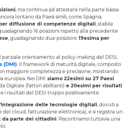
sizioni
, ma continua ad attestarsi nella parte bassa
 ancora lontano da Paesi simili, come Spagna,
a per diffusione di competenze digitali
, stabile
 guadagnando 16 posizioni rispetto alla precedente
rese
, guadagnando due posizioni;
19esima per
 il parziale orientamento al policy-making del DESI,
s (DMI)
. Il framework di maturità digitale, composto
one con maggiore completezza e precisione, mostrando
a europea. Nei DMI
siamo
22esimi su 27 Paesi
 Digitale (fattori abilitanti)
e 20esimi per risultati
e i risultati del DESI troppo positivamente.
ll’integrazione delle tecnologie digitali
, dovuti a
e del cloud, fatturazione elettronica), e si registra un
 da parte dei cittadini
. Riscontriamo tuttavia una
ci.