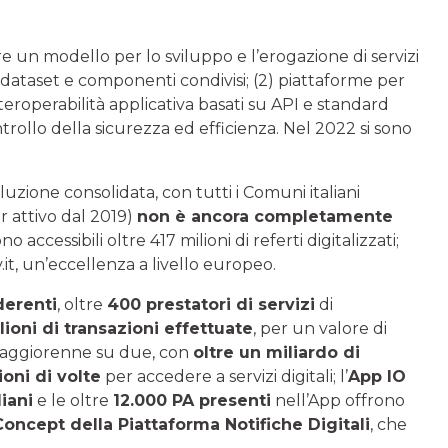
re un modello per lo sviluppo e l’erogazione di servizi
) dataset e componenti condivisi; (2) piattaforme per
interoperabilità applicativa basati su API e standard
ontrollo della sicurezza ed efficienza. Nel 2022 si sono
uzione consolidata, con tutti i Comuni italiani
 attivo dal 2019)
non è ancora completamente
o accessibili oltre 417 milioni di referti digitalizzati;
.it, un’eccellenza a livello europeo.
derenti
, oltre
400 prestatori di servizi
di
lioni di transazioni effettuate
, per un valore di
maggiorenne su due, con
oltre un miliardo di
ioni di volte
per accedere a servizi digitali; l’
App IO
liani
e le oltre
12.000 PA presenti
nell’App offrono
Concept della Piattaforma Notifiche Digitali
, che