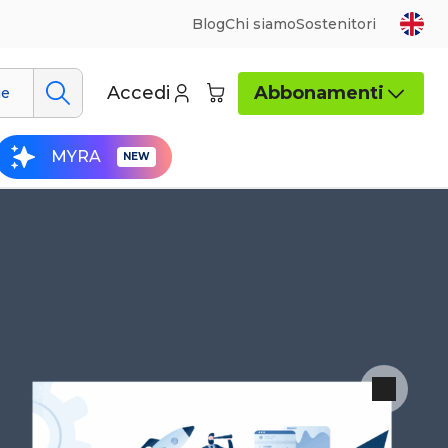
Blog
Chi siamo
Sostenitori
Accedi
Abbonamenti
ue
MYRA