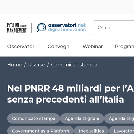
Vai
al
contenuto
Cerca
Osservatori
Convegni
Webinar
Progra
Home
/
Risorse
/
Comunicati stampa
Nel PNRR 48 miliardi per l’
senza precedenti all’Italia
Comunicato stampa
Agenda Digitale
Agenda Digi
Government as a Platform
Inequalities
Lavorator