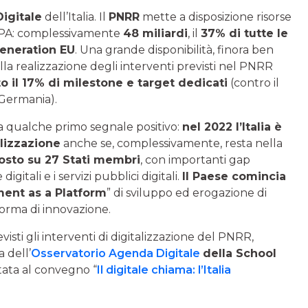
igitale
dell’Italia. Il
PNRR
mette a disposizione risorse
ua PA: complessivamente
48 miliardi
, il
37% di tutte le
Generation EU
. Una grande disponibilità, finora ben
 nella realizzazione degli interventi previsti nel PNRR
o il 17% di milestone e target dedicati
(contro il
 Germania).
a qualche primo segnale positivo:
nel 2022 l’Italia è
alizzazione
anche se, complessivamente, resta nella
osto su 27 Stati membri
, con importanti gap
gitali e i servizi pubblici digitali.
Il Paese comincia
ent as a Platform
” di sviluppo ed erogazione di
aforma di innovazione.
sti gli interventi di digitalizzazione del PNRR,
a dell’
Osservatorio Agenda Digitale
della School
tata al convegno “
Il digitale chiama: l’Italia