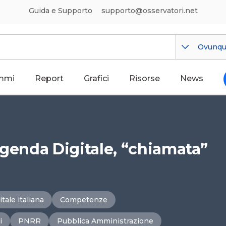
Guida e Supporto
supporto@osservatori.net
Ovunq
mmi
Report
Grafici
Risorse
News
Agenda Digitale, “chiamata”
tale italiana
Competenze
i
PNRR
Pubblica Amministrazione