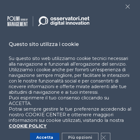
accessibilità
Close
Cookie Center
Questo sito utilizza i cookie
Facebook
LinkedIn
Instag
Su questo sito web utilizziamo cookie tecnici necessari
alla navigazione e funzionali all’erogazione del servizio.
Utilizziamo i cookie anche per fornirti un’esperienza di
YouTube
X
navigazione sempre migliore, per facilitare le interazioni
con le nostre funzionalità social e per consentirti di
ricevere informazioni e offerte mirate aderenti alle tue
abitudini di navigazione e ai tuoi interessi.
Puoi esprimere il tuo consenso cliccando su
ACCETTA.
Potrai sempre gestire le tue preferenze accedendo al
nostro COOKIE CENTER e ottenere maggiori
© 2024 Copyright © Politecnico di Milano Dipartimento
informazioni sui cookie utilizzati, visitando la nostra
di Ingegneria Gestionale
COOKIE POLICY
Accetta
Più opzioni
Close GDPR Co