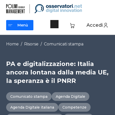
Vai
al
contenuto
Accedi
Menù
Menù
Home
/
Risorse
/
Comunicati stampa
PA e digitalizzazione: Italia
ancora lontana dalla media UE,
la speranza è il PNRR
Comunicato stampa
Agenda Digitale
Agenda Digitale italiana
Competenze