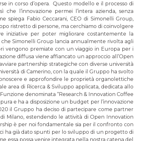
erse in corso d’opera. Questo modello e il processo di
che l’innovazione permei l’intera azienda, senza
ome spiega Fabio Ceccarani, CEO di Simonelli Group,
ppo ristretto di persone, ma cerchiamo di coinvolgere
 iniziative per poter migliorare costantemente la
s che Simonelli Group lancia annualmente rivolta agli
liori vengono premiate con un viaggio in Eu­ropa per i
zione diffusa viene affiancato un approccio all’Open
avviare partnership strategiche con diverse università
niversità di Camerino, con la quale il Gruppo ha svolto
onoscere e approfondire le proprietà organolettiche
ale area di Ricerca & Sviluppo applicata, dedicata allo
va Funzione denominata “Research & Innovation Coffee
pura e ha a disposizione un budget per l’innova­zione
2020 il Gruppo ha deciso di partecipare come partner
 di Milano, estendendo le attività di Open Innovation
ership è per noi fondamentale sia per il confronto con
 ci ha già dato spunti per lo sviluppo di un progetto di
me essa possa venire integrata nella nostra catena del