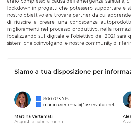
anno complesso a causa dell’emergenza sanitaria, Si
lockdown in progetti che potesse­ro supportare e stim
nostro obiettivo era trovare partner da cui ap­prende
di riuscire a creare una conoscenza autoprodot
miglioramenti nel pro­cesso produttivo, nella formazio
focalizzando sul digitale e l’obiet­tivo del 2021 sarà q
sistemi che coinvolgano le nostre community di rifer
Siamo a tua disposizione per informaz
800 033 715
martina.vertemati@osservatori.net
Martina Vertemati
Ale
Acquisti e abbonamenti
Ass