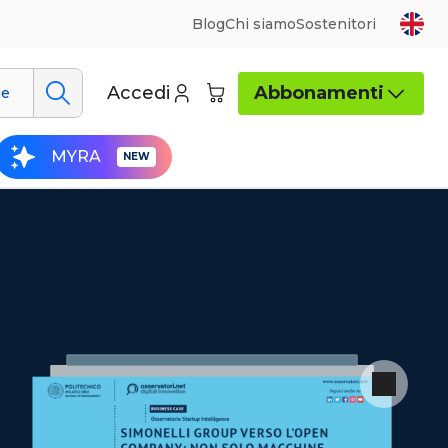
Blog
Chi siamo
Sostenitori
Accedi
Abbonamenti
ue
MYRA