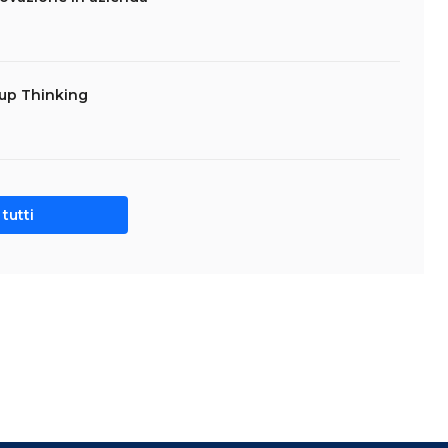
tup Thinking
tutti