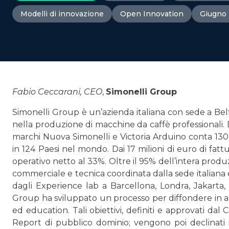
Modelli di innovazione
Open Innovation
Giugno
Fabio Ceccarani, CEO
,
Simonelli Group
Simonelli Group è un’azienda italiana con sede a Bel
nella produzio­ne di macchine da caffè professionali. 
marchi Nuova Simonelli e Victoria Arduino conta 130 di
in 124 Paesi nel mondo. Dai 17 mi­lioni di euro di fat
operativo netto al 33%. Oltre il 95% dell’intera produz
commerciale e tecnica coordinata dalla sede italiana e d
dagli Expe­rience lab a Barcellona, Londra, Jakarta
Group ha sviluppato un proces­so per diffondere in azien
ed education. Tali obiettivi, definiti e approvati dal
Report di pubblico dominio; vengono poi declinati in 