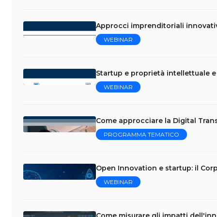
Approcci imprenditoriali innovati
WEBINAR
Startup e proprietà intellettuale 
WEBINAR
Come approcciare la Digital Trans
PROGRAMMA TEMATICO
Open Innovation e startup: il Cor
WEBINAR
Come misurare gli impatti dell'in