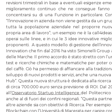
revisio­ni trimestrali in base a eventuali esigenze em
miglioramento continuo che ne consegue fanno sì 
concentrarsi su di una Funzione in partico­lare. C
“l’innovazione in azienda non viene gestita da un gru
tutta la popolazione aziendale nel proporre nuove
propria area di lavoro”; un esempio ne è la call4idea
operai sulle linee, e in cui le 3 idee innovative mig
proponenti. A questo modello di gestione dell’innova
Innovation che fin dal 2016 ha visto Simonelli Group 
delle Marche. Il primo accordo è stato stretto con l’u
test e ricerche chimiche e matematiche per poter c
del caffè. Ciò ha permesso di affiancare alla tradizion
sviluppo di nuovi prodotti e servizi, anche una nuo
Hub”. Questa nuova struttura è dedicata alla ricerca 
di circa 700.000 euro senza previsione di ROI. Dal 
all’
Osservato­rio Startup Intelligence
del Politecnico
anche al di fuori dei confini regionali. “Questa partn
altre aziende sia con obiettivi di Ricerca. Per esempio
Blockchain con l’Università di Macerata per capire co