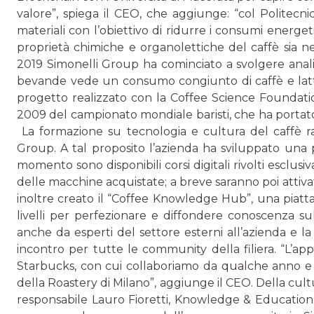
valore”, spiega il CEO, che aggiunge: “col Politecn
materiali con l’obiettivo di ridurre i consumi energet
proprietà chimiche e organolet­tiche del caffè sia nel
2019 Simonelli Group ha cominciato a svol­gere analisi a
bevande vede un consumo congiunto di caffè e latte”,
progetto realizzato con la Coffee Science Foundatio
2009 del campionato mondiale baristi, che ha portato
La formazione su tecnologia e cultura del caffè ra
Group. A tal propo­sito l’azienda ha sviluppato una pi
momento sono disponibili corsi digitali rivolti esclu
delle macchine acquistate; a breve saranno poi attivati i
inoltre creato il “Coffee Knowledge Hub”, una piattaf
livelli per perfezionare e diffondere conoscenza sul 
anche da esperti del settore esterni all’azienda e la
incontro per tutte le community della filiera. “L’ap
Starbucks, con cui collaboriamo da qualche anno e ch
della Roastery di Milano”, aggiunge il CEO. Della cultur
responsabile Lauro Fioretti, Knowledge & Education 