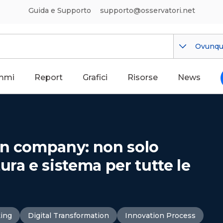
Guida e Supporto
supporto@osservatori.net
Ovunq
mmi
Report
Grafici
Risorse
News
en company: non solo
ura e sistema per tutte le
king
Digital Transformation
Innovation Process