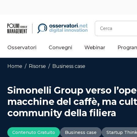
Vai
al
contenuto
Cerca
Osservatori
Convegni
Webinar
Progra
Home
/
Risorse
/
Business case
Simonelli Group verso l’op
macchine del caffè, ma cult
community della filiera
Contenuto Gratuito
Business case
Startup Thin