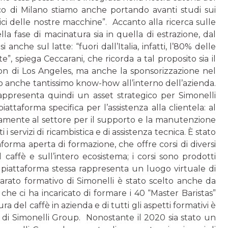
ico di Milano stiamo anche portando avanti studi sui
ici delle nostre macchine”. Accanto alla ricerca sulle
la fase di macinatura sia in quella di estrazione, dal
nche sul latte: “fuori dall’Italia, infatti, l’80% delle
 spiega Ceccarani, che ricorda a tal proposito sia il
n di Los Ange­les, ma anche la sponsorizzazione nel
 anche tantissimo know-how all’interno dell’azienda.
ppresenta quindi un asset strategico per Simonelli
attaforma specifica per l’assistenza alla clientela: al
sivamente al settore per il supporto e la manutenzione
 servizi di ricambistica e di assistenza tecni­ca. È stato
orma aperta di formazione, che offre corsi di diversi
caffè e sull’intero ecosistema; i corsi sono prodotti
 piattaforma stessa rappre­senta un luogo virtuale di
parato formativo di Simonelli è stato scelto anche da
e ci ha incaricato di formare i 40 “Master Baristas”
a del caffè in azienda e di tutti gli aspetti formativi è
di Simonelli Group. Nonostante il 2020 sia stato un