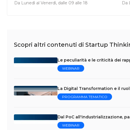
Da Lunedì al Venerdì, dalle 09 alle 18
Da L
Scopri altri contenuti di Startup Think
Le peculiarità e le criticità dei r
WEBINAR
La Digital Transformation e il ruo
PROGRAMMA TEMATICO
Dal PoC all'industrializzazione, p
WEBINAR