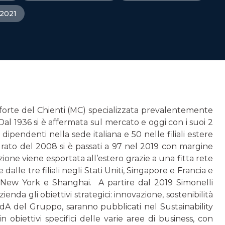
 2021
forte del Chienti (MC) specializzata prevalentemente
Dal 1936 si è affermata sul mercato e oggi con i suoi 2
pendenti nella sede italiana e 50 nelle filiali estere
turato del 2008 si è passati a 97 nel 2019 con margine
ione viene esportata all’estero grazie a una fitta rete
alle tre filiali negli Stati Uniti, Singapore e Francia e
, New York e Shang­hai. A partire dal 2019 Simonelli
da gli obiettivi strategici: inno­vazione, sostenibilità
 CdA del Gruppo, saranno pubblicati nel Sustai­nability
obiettivi specifici delle varie aree di business, con