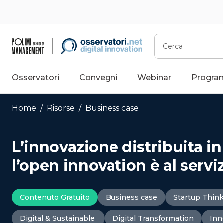
Vai
al
contenuto
Cerca
Osservatori
Convegni
Webinar
Progra
Home
/
Risorse
/
Business case
L’innovazione distribuita 
l’open innovation è al servi
Contenuto Gratuito
Business case
Startup Thin
Digital & Sustainable
Digital Transformation
Inn