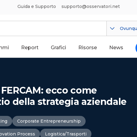
Guida e Supporto
supporto@osservatori.net
Ovunq
mmi
Report
Grafici
Risorse
News
in FERCAM: ecco come
zio della strategia aziendale
king
Corporate Entrepreneurship
ovation Process
Logistica/Trasporti