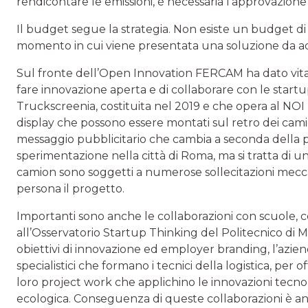
rendicontare le emissioni, è necessaria l’approvazion
Il budget segue la strategia. Non esiste un budget di 
momento in cui viene presentata una soluzione da a
Sul fronte dell’Open Innovation FERCAM ha dato vita 
fare innovazione aperta e di collaborare con le start
Truckscreenia, costituita nel 2019 e che opera al N
display che possono essere montati sul retro dei cami
messaggio pubblicitario che cambia a seconda della p
sperimentazione nella città di Roma, ma si tratta di 
camion sono soggetti a numerose sollecitazioni mecc
persona il progetto.
Importanti sono anche le collaborazioni con scuole, ce
all’Osservatorio Startup Thinking del Politecnico di Mi
obiettivi di innovazione ed employer branding, l’aziend
specialistici che formano i tecnici della logistica, per of
loro project work che applichino le innovazioni tecno
ecologica. Conseguenza di queste collaborazioni è anc