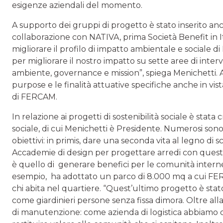
esigenze aziendali del momento.
A supporto dei gruppi di progetto è stato inserito an
collaborazione con NATIVA, prima Società Benefit in It
migliorare il profilo di impatto ambientale e sociale d
per migliorare il nostro impatto su sette aree di interv
ambiente, governance e mission”, spiega Menichetti. At
purpose e le finalità attuative specifiche anche in vi
di FERCAM.
In relazione ai progetti di sostenibilità sociale è s
sociale, di cui Menichetti è Presidente. Numerosi sono 
obiettivi: in primis, dare una seconda vita al legno di 
Accademie di design per progettare arredi con questi
è quello di generare benefici per le comunità intern
esempio, ha adottato un parco di 8.000 mq a cui FERC
chi abita nel quartiere. “Quest’ultimo progetto è stat
come giardinieri persone senza fissa dimora. Oltre alla 
di manutenzione: come azienda di logistica abbiamo de