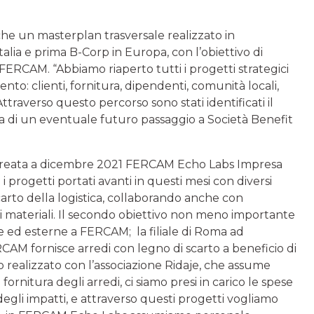
che un masterplan trasversale realizzato in
alia e prima B-Corp in Europa, con l’obiettivo di
i FERCAM. “Abbiamo riaperto tutti i progetti strategici
ento: clienti, fornitura, dipendenti, comunità locali,
traverso questo percorso sono stati identificati il
sta di un eventuale futuro passaggio a Società Benefit
tata creata a dicembre 2021 FERCAM Echo Labs Impresa
i progetti portati avanti in questi mesi con diversi
scarto della logistica, collaborando anche con
 materiali. Il secondo obiettivo non meno importante
e ed esterne a FERCAM; la filiale di Roma ad
AM fornisce arredi con legno di scarto a beneficio di
o realizzato con l’associazione Ridaje, che assume
fornitura degli arredi, ci siamo presi in carico le spese
gli impatti, e attraverso questi progetti vogliamo