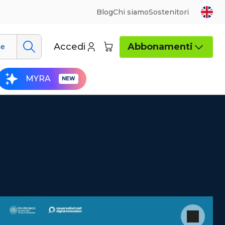
Blog
Chi siamo
Sostenitori
Accedi
Abbonamenti
ue
MYRA