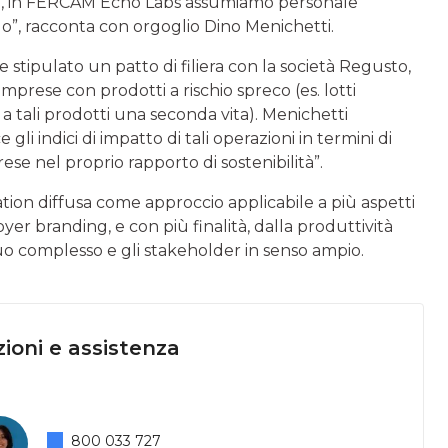
ltre, in FERCAM Echo Labs assumiamo personale
ilo”, racconta con orgoglio Dino Menichetti.
e stipulato un patto di filiera con la società Regusto,
imprese con prodotti a rischio spreco (es. lotti
a tali prodotti una seconda vita). Menichetti
li indici di impatto di tali operazioni in termini di
ese nel proprio rapporto di sostenibilità”.
tion diffusa come approccio applicabile a più aspetti
yer branding, e con più finalità, dalla produttività
suo complesso e gli stakeholder in senso ampio.
ioni e assistenza
800 033 727