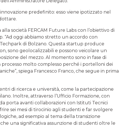
e dell’Amministratore Delegato.
innovazione predefinito: esso viene ipotizzato nel
dottare.
alla società FERCAM Future Labs con l’obiettivo di
up. “Ad oggi abbiamo stretto un accordo con
OI Techpark di Bolzano. Questa startup produce
on, sono geolocalizzabili e possono veicolare un
osizione del mezzo. Al momento sono in fase di
un processo molto complesso perché i portelloni dei
aniche”, spiega Francesco Franco, che segue in prima
ntri di ricerca e università, come la partecipazione
lano. Inoltre, attraverso l’Ufficio Formazione, con
a porta avanti collaborazioni con Istituti Tecnici
frire sei mesi di tirocinio agli studenti e far svolgere
logiche, ad esempio al tema della transizione
he una significativa assunzione di studenti oltre le