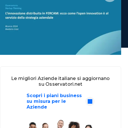
Le migliori Aziende italiane si aggiornano
su Osservatori.net
Scopri i piani business
su misura per le
Aziende