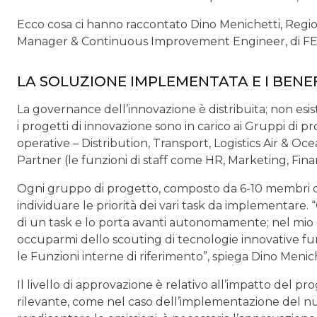
Ecco cosa ci hanno raccontato Dino Menichetti, Regi
Manager & Continuous Improvement Engineer, di F
LA SOLUZIONE IMPLEMENTATA E I BENEF
La governance dell’innovazione è distribuita; non esis
i progetti di innovazione sono in carico ai Gruppi di p
operative – Distribution, Transport, Logistics Air & Oce
Partner (le funzioni di staff come HR, Marketing, Fina
Ogni gruppo di progetto, composto da 6-10 membri di di
individuare le priorità dei vari task da implementar
di un task e lo porta avanti autonomamente; nel mio c
occuparmi dello scouting di tecnologie innovative funz
le Funzioni interne di riferimento”, spiega Dino Menich
Il livello di approvazione è relativo all’impatto del p
rilevante, come nel caso dell’implementazione del