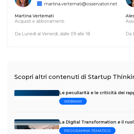
martina.vertemati@osservatori.net
Martina Vertemati
Ale
Acquisti e abbonamenti
Ass
Da Lunedì al Venerdì, dalle 09 alle 18
Da L
Scopri altri contenuti di Startup Think
Le peculiarità e le criticità dei r
WEBINAR
La Digital Transformation e il ruo
PROGRAMMA TEMATICO