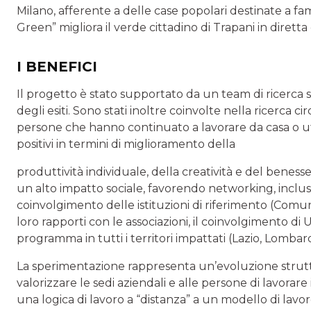
Milano, afferente a delle case popolari destinate a fam
Green” migliora il verde cittadino di Trapani in diretta 
I BENEFICI
Il progetto è stato supportato da un team di ricerca 
degli esiti. Sono stati inoltre coinvolte nella ricerc
persone che hanno continuato a lavorare da casa o uffi
positivi in termini di miglioramento della
produttività individuale, della creatività e del beness
un alto impatto sociale, favorendo networking, inclusi
coinvolgimento delle istituzioni di riferimento (Comun
loro rapporti con le associazioni, il coinvolgimento di Un
programma in tutti i territori impattati (Lazio, Lombardi
La sperimentazione rappresenta un’evoluzione strutt
valorizzare le sedi aziendali e alle persone di lavorare
una logica di lavoro a “distanza” a un modello di lav