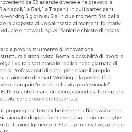
ovenienti da 32 aziende diverse e ha previsto la
a Napoli, 1 a Bari, 1 a Trapani), in cui i partecipanti
i co-working 5 giorni su 5 e, in due momenti fissi della
ondo la proposta di un palinsesto di momenti formativi
dividuale e networking. Ai Pionieri è chiesto di recarsi
vero e proprio strumento di Innovazione
ruttura è stata rivista. Resta la possibilità di lavorare
svolge 1 volta a settimana in replica nelle giornate di
te ai Professionisti di poter pianificare il proprio
o, le giornate di Smart Working e la possibilità di
ro e proprio “master della vita professionale”
o ELIS durante l’orario di lavoro, essendo la formazione
tività core di ogni professionista.
ionali propongono tematiche inerenti all’innovazione in
– sia giornate di approfondimento su temi come cyber
amite il coinvolgimento di Startup Innovative, aziende
ELIS.