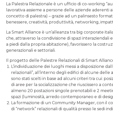
La Palestra Relazionale è un ufficio di co-working “au
lavorativa assieme a persone delle aziende aderenti all
concetto di palestra) – grazie ad un palinsesto forma
benessere, creatività, produttività, networking, impatt
La Smart Alliance è un’alleanza tra big corporate it
che, attraverso la condivisione di spazi interaziendali 
a piedi dalla propria abitazione), favorissero la costru
generazionali e settoriali.
Il progetto delle Palestre Relazionali di Smart Alliance
L’individuazione dei luoghi messi a disposizione dall
relazionali”, all’interno degli edifici di alcune del
sono stati scelti in base ad alcuni criteri tra cui: po
di aree per la socializzazione che riuscissero a con
almeno 20 postazioni singole prenotabili e 2 meetin
spazi (luminosità, arredo contemporaneo e di desi
La formazione di un Community Manager, con il com
di “network” relazionali di qualità presso le sedi ind