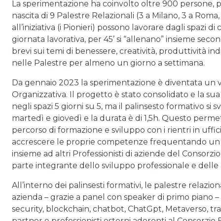
La sperimentazione ha coinvolto oltre 900 persone, pr
nascita di 9 Palestre Relazionali (3 a Milano, 3 a Roma, 1 
all’iniziativa (i Pionieri) possono lavorare dagli spazi d
giornata lavorativa, per 45’ si “allenano” insieme sec
brevi sui temi di benessere, creatività, produttività in
nelle Palestre per almeno un giorno a settimana.
Da gennaio 2023 la sperimentazione è diventata un 
Organizzativa. Il progetto è stato consolidato e la sua st
negli spazi 5 giorni su 5, ma il palinsesto formativo si 
martedì e giovedì e la durata è di 1,5h. Questo permet
percorso di formazione e sviluppo con i rientri in uffici
accrescere le proprie competenze frequentando un ve
insieme ad altri Professionisti di aziende del Consorzi
parte integrante dello sviluppo professionale e delle at
All’interno dei palinsesti formativi, le palestre relaz
azienda – grazie a panel con speaker di primo piano 
security, blockchain, chatbot, ChatGpt, Metaverso, tr
partner e professionisti esterni aderenti al Consorzio 