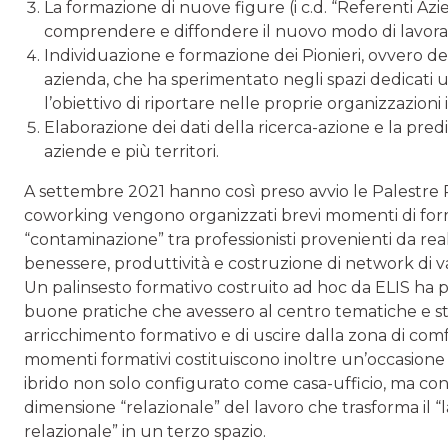
La formazione di nuove figure (i c.d. “Referenti Azi
comprendere e diffondere il nuovo modo di lavorare 
Individuazione e formazione dei Pionieri, ovvero d
azienda, che ha sperimentato negli spazi dedicat
l’obiettivo di riportare nelle proprie organizzazioni
Elaborazione dei dati della ricerca-azione e la predi
aziende e più territori.
A settembre 2021 hanno così preso avvio le Palestre Re
coworking vengono organizzati brevi momenti di form
“contaminazione” tra professionisti provenienti da realta
benessere, produttività e costruzione di network di v
Un palinsesto formativo costruito ad hoc da ELIS ha 
buone pratiche che avessero al centro tematiche e str
arricchimento formativo e di uscire dalla zona di co
momenti formativi costituiscono inoltre un’occasione 
ibrido non solo configurato come casa-ufficio, ma co
dimensione “relazionale” del lavoro che trasforma il
relazionale” in un terzo spazio.