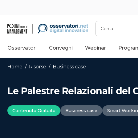
Vai
al
contenuto
Cerca
Osservatori
Convegni
Webinar
Progra
Home
/
Risorse
/
Business case
Le Palestre Relazionali del 
Contenuto Gratuito
Business case
Smart Worki