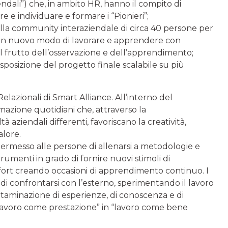
endali”) che, in ambito HR, hanno il compito di
e individuare e formare i “Pionieri”;
ella community interaziendale di circa 40 persone per
i un nuovo modo di lavorare e apprendere con
 il frutto dell’osservazione e dell’apprendimento;
sposizione del progetto finale scalabile su più
lazionali di Smart Alliance. All’interno del
azione quotidiani che, attraverso la
̀ aziendali differenti, favoriscano la creatività,
alore.
permesso alle persone di allenarsi a metodologie e
umenti in grado di fornire nuovi stimoli di
mfort creando occasioni di apprendimento continuo. I
di confrontarsi con l’esterno, sperimentando il lavoro
ntaminazione di esperienze, di conoscenza e di
 “lavoro come prestazione” in “lavoro come bene