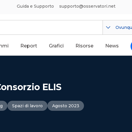
Guida e Supporto
supporto@osservatori.net
Ovunq
mmi
Report
Grafici
Risorse
News
Consorzio ELIS
ng
Spazi di lavoro
Agosto 2023