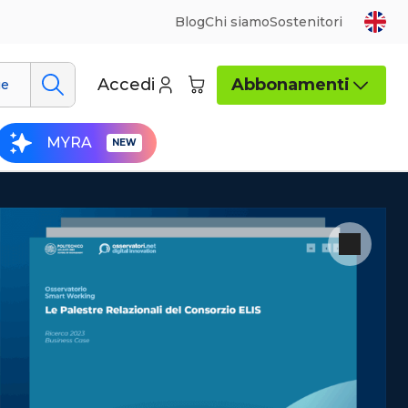
Blog
Chi siamo
Sostenitori
Accedi
Abbonamenti
ue
MYRA