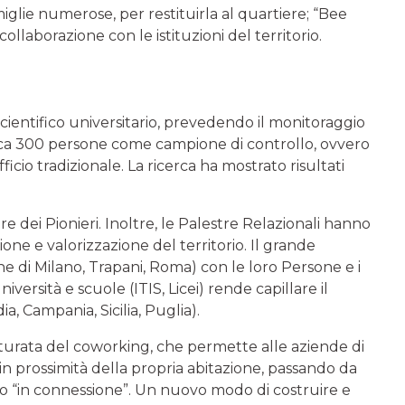
iglie numerose, per restituirla al quartiere; “Bee
collaborazione con le istituzioni del territorio.
scientifico universitario, prevedendo il monitoraggio
a circa 300 persone come campione di controllo, ovvero
cio tradizionale. La ricerca ha mostrato risultati
ere dei Pionieri. Inoltre, le Palestre Relazionali hanno
one e valorizzazione del territorio. Il grande
e di Milano, Trapani, Roma) con le loro Persone e i
iversità e scuole (ITIS, Licei) rende capillare il
a, Campania, Sicilia, Puglia).
urata del coworking, che permette alle aziende di
 in prossimità della propria abitazione, passando da
oro “in connessione”. Un nuovo modo di costruire e