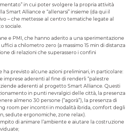
mentato” in cui poter svolgere la propria attività
a Smart Alliance e “allenarsi” insieme (da qui il
tivo – che mettesse al centro tematiche legate al
o sociale.
aliane e PMI, che hanno aderito a una sperimentazione
e uffici a chilometro zero (a massimo 15 min di distanza
zione di relazioni che superassero i confini
 ha previsto alcune azioni preliminari, in particolare:
e imprese aderenti al fine di renderli “palestre
le aziende aderenti al progetto Smart Alliance. Questi
sizionamento in punti nevralgici delle città, la presenza
tenere almeno 30 persone (“agorà”), la presenza di
g room per incontri in modalità ibrida, comfort degli
gn, sedute ergonomiche, zone relax).
pito di animare l’ambiente e aiutare la costruzione
ividuate;