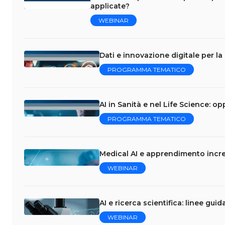
applicate?
WEBINAR
Dati e innovazione digitale per la
PROGRAMMA TEMATICO
AI in Sanità e nel Life Science: op
PROGRAMMA TEMATICO
Medical AI e apprendimento incre
WEBINAR
AI e ricerca scientifica: linee gui
WEBINAR