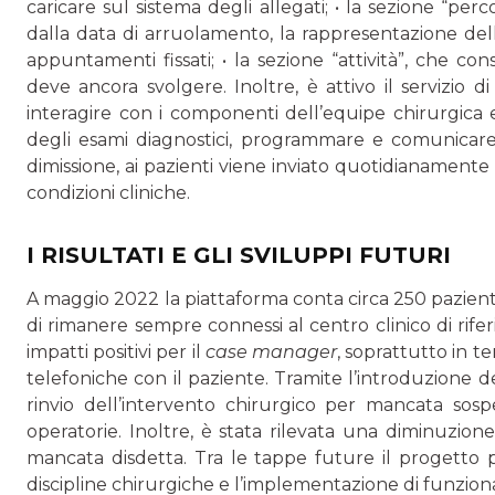
caricare sul sistema degli allegati; • la sezione “pe
dalla data di arruolamento, la rappresentazione delle 
appuntamenti fissati; • la sezione “attività”, che con
deve ancora svolgere. Inoltre, è attivo il servizio d
interagire con i componenti dell’equipe chirurgica 
degli esami diagnostici, programmare e comunicare l
dimissione, ai pazienti viene inviato quotidianamente
condizioni cliniche.
I RISULTATI E GLI SVILUPPI FUTURI
A maggio 2022 la piattaforma conta circa 250 pazienti is
di rimanere sempre connessi al centro clinico di riferi
impatti positivi per il
case manager
, soprattutto in t
telefoniche con il paziente. Tramite l’introduzione de
rinvio dell’intervento chirurgico per mancata sosp
operatorie. Inoltre, è stata rilevata una diminuzion
mancata disdetta. Tra le tappe future il progetto 
discipline chirurgiche e l’implementazione di funzional