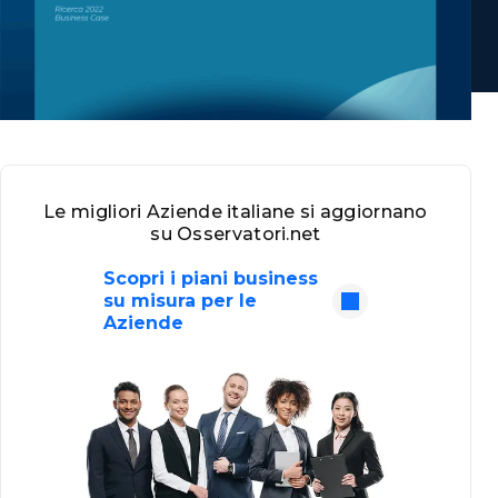
Le migliori Aziende italiane si aggiornano
su Osservatori.net
Scopri i piani business
su misura per le
Aziende