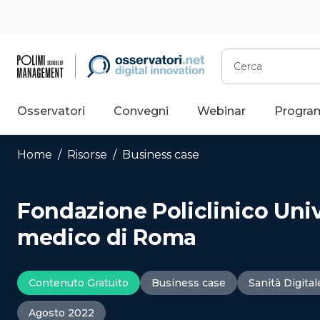
Vai
al
contenuto
Cerca
Osservatori
Convegni
Webinar
Progra
Home
/
Risorse
/
Business case
Fondazione Policlinico Uni
medico di Roma
Contenuto Gratuito
Business case
Sanità Digital
Agosto 2022