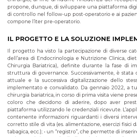
propone, dunque, di sviluppare una piattaforma digi
di controllo nel follow-up post-operatorio e ai pazient
compone l’iter pre-operatorio.
IL PROGETTO E LA SOLUZIONE IMPL
Il progetto ha visto la partecipazione di diverse cat
dell’area di Endocrinologia e Nutrizione Clinica, die
Chirurgia Bariatrica), definite durante la fase di i
struttura di governance. Successivamente, è stata 
attuale e la successiva digitalizzazione dello ste
implementato e convalidato. Da gennaio 2022, a tutt
chirurgia bariatrica, in corso di prima visita viene pre
coloro che decidono di aderire, dopo aver presta
piattaforma utilizzando le credenziali ricevute. L’app
contenente informazioni riguardanti i diversi interv
corretto stile di vita (es. alimentazione, esercizi fisici
tabagica, ecc.); • un “registro”, che permette di inserir