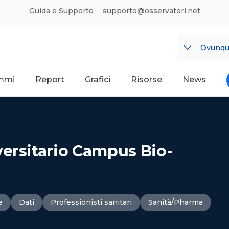
Guida e Supporto
supporto@osservatori.net
Ovunq
mmi
Report
Grafici
Risorse
News
versitario Campus Bio-
e
Dati
Professionisti sanitari
Sanità/Pharma