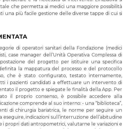
tale che permetta ai medici una maggiore possibilità
i una più facile gestione delle diverse tappe di cui si
EMENTATA
egorie di operatori sanitari della Fondazione (medici
tisti, case manager dell’Unità Operativa Complessa di
mpostazione del progetto per istituire una specifica
definita la mappatura del processo e del protocollo
sso, che è stato configurato, testato internamente,
i i pazienti candidati a effettuare un intervento di
sentato il progetto e spiegate le finalità della App. Per
to il proprio consenso, è possibile accedere alla
licazione comprende al suo interno: • una “biblioteca”,
enti di chirurgia bariatrica, le norme per seguire un
 da eseguire, indicazioni sull’interruzione dell’abitudine
e i propri dati antropometrici, valutarne le variazioni e