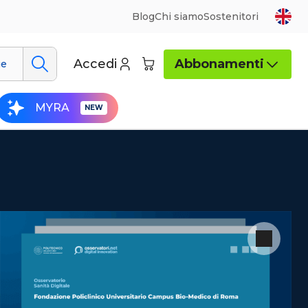
Blog
Chi siamo
Sostenitori
Accedi
Abbonamenti
ue
MYRA