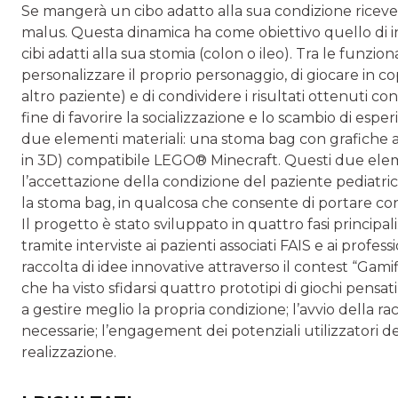
Se mangerà un cibo adatto alla sua condizione ricever
malus. Questa dinamica ha come obiettivo quello di in
cibi adatti alla sua stomia (colon o ileo). Tra le funziona
personalizzare il proprio personaggio, di giocare in co
altro paziente) e di condividere i risultati ottenuti con
fine di favorire la socializzazione e lo scambio di esper
due elementi materiali: una stoma bag con grafiche 
in 3D) compatibile LEGO® Minecraft. Questi due elem
l’accettazione della condizione del paziente pediatric
la stoma bag, in qualcosa che consente di portare con s
Il progetto è stato sviluppato in quattro fasi principali: l
tramite interviste ai pazienti associati FAIS e ai professio
raccolta di idee innovative attraverso il contest “Ga
che ha visto sfidarsi quattro prototipi di giochi pensati
a gestire meglio la propria condizione; l’avvio della ra
necessarie; l’engagement dei potenziali utilizzatori d
realizzazione.