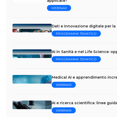
applicate?
WEBINAR
Dati e innovazione digitale per la
PROGRAMMA TEMATICO
AI in Sanità e nel Life Science: op
PROGRAMMA TEMATICO
Medical AI e apprendimento incre
WEBINAR
AI e ricerca scientifica: linee gui
WEBINAR