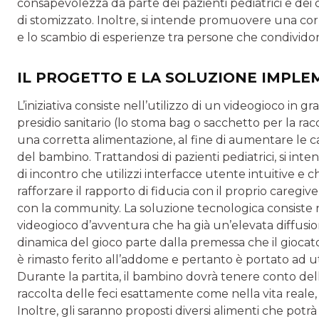
consapevolezza da parte dei pazienti pediatrici e dei 
di stomizzato. Inoltre, si intende promuovere una corr
e lo scambio di esperienze tra persone che condividon
IL PROGETTO E LA SOLUZIONE IMPL
L’iniziativa consiste nell’utilizzo di un videogioco in g
presidio sanitario (lo stoma bag o sacchetto per la racc
una corretta alimentazione, al fine di aumentare le ca
del bambino. Trattandosi di pazienti pediatrici, si int
di incontro che utilizzi interfacce utente intuitive e che
rafforzare il rapporto di fiducia con il proprio careg
con la community. La soluzione tecnologica consiste 
videogioco d’avventura che ha già un’elevata diffusio
dinamica del gioco parte dalla premessa che il giocat
è rimasto ferito all’addome e pertanto è portato ad ut
Durante la partita, il bambino dovrà tenere conto del
raccolta delle feci esattamente come nella vita reale,
Inoltre, gli saranno proposti diversi alimenti che pot