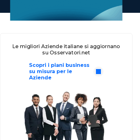
Le migliori Aziende italiane si aggiornano
su Osservatori.net
Scopri i piani business
su misura per le
Aziende