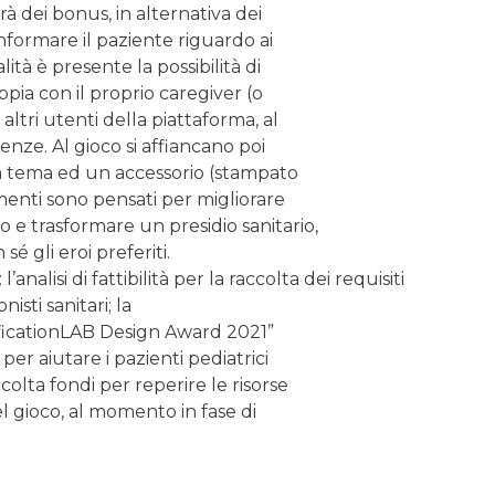
à dei bonus, in alternativa dei
formare il paziente riguardo ai
lità è presente la possibilità di
ppia con il proprio caregiver (o
 altri utenti della piattaforma, al
ienze. Al gioco si affiancano poi
a tema ed un accessorio (stampato
enti sono pensati per migliorare
o e trasformare un presidio sanitario,
é gli eroi preferiti.
’analisi di fattibilità per la raccolta dei requisiti
nisti sanitari; la
mificationLAB Design Award 2021”
 per aiutare i pazienti pediatrici
ccolta fondi per reperire le risorse
el gioco, al momento in fase di