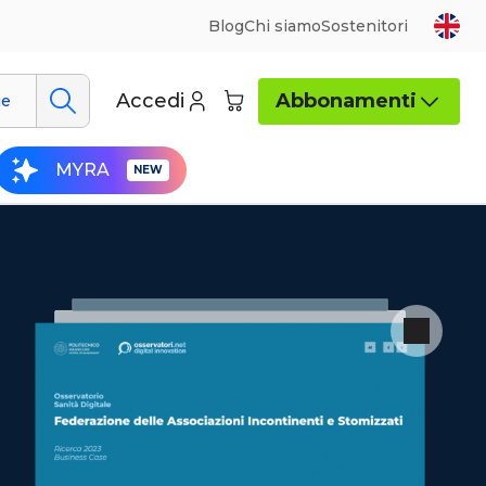
Blog
Chi siamo
Sostenitori
Accedi
Abbonamenti
ue
MYRA