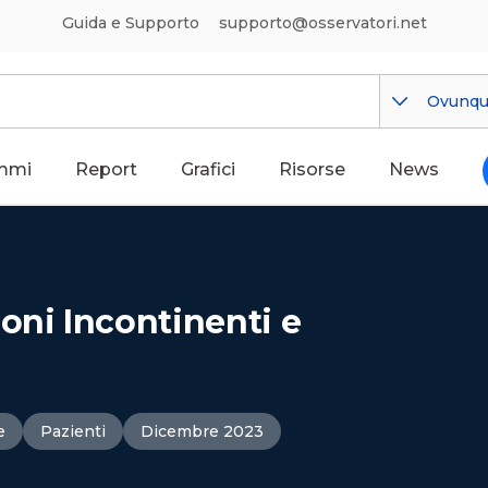
Guida e Supporto
supporto@osservatori.net
Ovunq
mmi
Report
Grafici
Risorse
News
oni Incontinenti e
e
Pazienti
Dicembre 2023