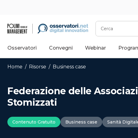
Vai
al
contenuto
Cerca
Osservatori
Convegni
Webinar
Progra
Home
/
Risorse
/
Business case
Federazione delle Associazi
Stomizzati
Contenuto Gratuito
Business case
Sanità Digital