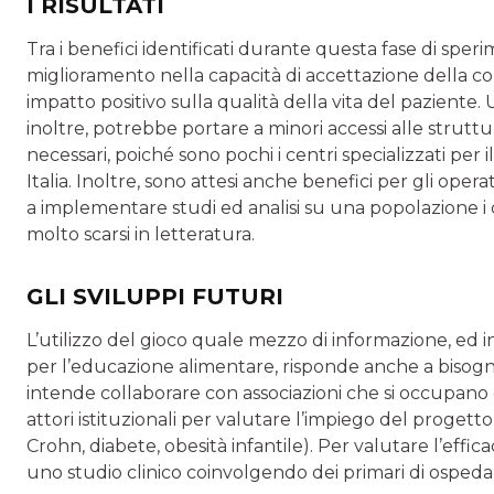
I RISULTATI
Tra i benefici identificati durante questa fase di sper
miglioramento nella capacità di accettazione della c
impatto positivo sulla qualità della vita del paziente.
inoltre, potrebbe portare a minori accessi alle struttu
necessari, poiché sono pochi i centri specializzati per 
Italia. Inoltre, sono attesi anche benefici per gli oper
a implementare studi ed analisi su una popolazione i c
molto scarsi in letteratura.
GLI SVILUPPI FUTURI
L’utilizzo del gioco quale mezzo di informazione, ed i
per l’educazione alimentare, risponde anche a bisogni 
intende collaborare con associazioni che si occupano 
attori istituzionali per valutare l’impiego del progetto
Crohn, diabete, obesità infantile). Per valutare l’effica
uno studio clinico coinvolgendo dei primari di ospedali p