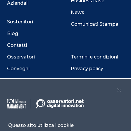
Business case
Aziendali
News
Sostenitori
Comunicati Stampa
Blog
Contatti
Osservatori
Termini e condizioni
Convegni
Privacy policy
Webinar
Cookie policy
Programmi
Sitemap
Close
Dichiarazione di
accessibilità
Cookie Center
Questo sito utilizza i cookie