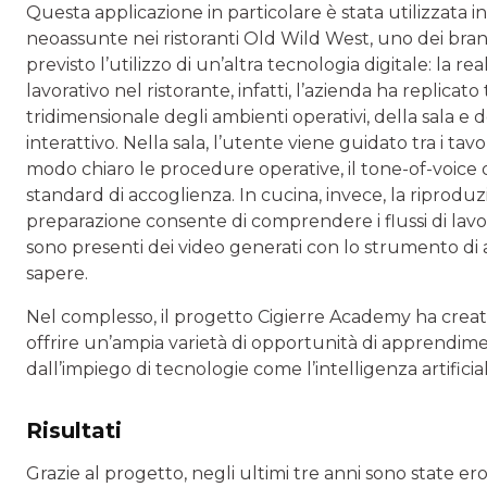
Questa applicazione in particolare è stata utilizzata in
neoassunte nei ristoranti Old Wild West, uno dei bra
previsto l’utilizzo di un’altra tecnologia digitale: la r
lavorativo nel ristorante, infatti, l’azienda ha replicat
tridimensionale degli ambienti operativi, della sala e
interattivo. Nella sala, l’utente viene guidato tra i tav
modo chiaro le procedure operative, il tone-of-voice da
standard di accoglienza. In cucina, invece, la riproduzion
preparazione consente di comprendere i flussi di lavor
sono presenti dei video generati con lo strumento di 
sapere.
Nel complesso, il progetto Cigierre Academy ha creato
offrire un’ampia varietà di opportunità di apprendimento:
dall’impiego di tecnologie come l’intelligenza artificial
Risultati
Grazie al progetto, negli ultimi tre anni sono state e