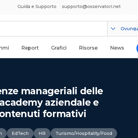
Guida e Supporto
supporto@osservatori.net
Ovunq
mmi
Report
Grafici
Risorse
News
enze manageriali delle
academy aziendale e
contenuti formativi
n
EdTech
HR
Turismo/Hospitality/Food