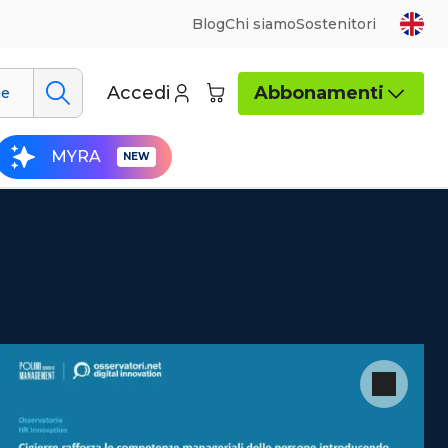
Blog
Chi siamo
Sostenitori
Accedi
Abbonamenti
ue
MYRA