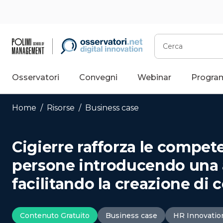
Vai
al
contenuto
Cerca
Osservatori
Convegni
Webinar
Progra
Home
/
Risorse
/
Business case
Cigierre rafforza le compet
persone introducendo una 
facilitando la creazione di 
Contenuto Gratuito
Business case
HR Innovatio