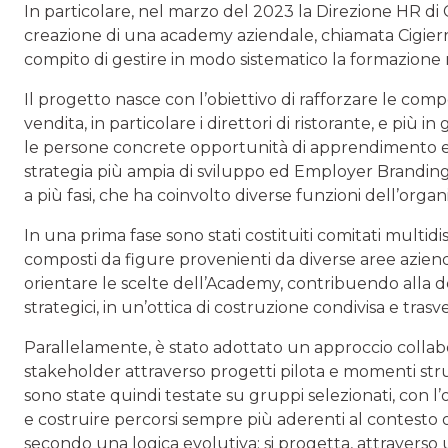
In particolare, nel marzo del 2023 la Direzione HR di 
creazione di una academy aziendale, chiamata Cigierr
compito di gestire in modo sistematico la formazione ri
Il progetto nasce con l’obiettivo di rafforzare le com
vendita, in particolare i direttori di ristorante, e pi
le persone concrete opportunità di apprendimento e cre
strategia più ampia di sviluppo ed Employer Branding 
a più fasi, che ha coinvolto diverse funzioni dell’organ
In una prima fase sono stati costituiti comitati multidi
composti da figure provenienti da diverse aree aziend
orientare le scelte dell’Academy, contribuendo alla def
strategici, in un’ottica di costruzione condivisa e trasv
Parallelamente, è stato adottato un approccio collabor
stakeholder attraverso progetti pilota e momenti strut
sono state quindi testate su gruppi selezionati, con l
e costruire percorsi sempre più aderenti al contesto 
secondo una logica evolutiva: si progetta, attraverso