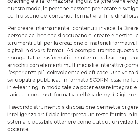
coaching e alla formazione linguistica (che viene erogat
questo modo, le persone possono prenotare e svolger
cui fruiscono dei contenuti formativi, al fine di raffo
Per creare internamente i contenuti, invece, la Dire
persone ad-hoc che si occupano di creare e gestire i
strumenti utili per la creazione di materiali formativi. I
digitali in diversi formati. Ad esempio, tramite quest
riprogettati e trasformati in contenuti e-learning. I 
arricchiti con elementi multimediali e interattivi (co
l’esperienza più coinvolgente ed efficace. Una volta de
sviluppati e pubblicati in formato SCORM, ossia nello 
in e-learning, in modo tale da poter essere integrati e 
caricati i contenuti formativi dell’Academy di Cigierre.
Il secondo strumento a disposizione permette di gener
intelligenza artificiale interpreta un testo fornito 
sistema, è possibile ottenere come output un video fo
docente.