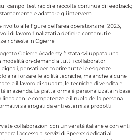
 sul campo, test rapidi e raccolta continua di feedback;
costantemente e adattare gli interventi.
e rivolto alle figure dell’area operations nel 2023,
voli di lavoro finalizzati a definire contenuti e
e richieste in Cigierre.
 progetto Cigierre Academy è stata sviluppata una
in modalità on-demand a tutti i collaboratori
digitali, pensati per coprire tutte le esigenze
lo a rafforzare le abilità tecniche, ma anche alcune
ace e il lavoro di squadra, le tecniche di vendita e
ità in azienda. La piattaforma è personalizzata in base
 in linea con le competenze e il ruolo della persona.
rmativi sia erogati da enti esterni sia prodotti
iate collaborazioni con università italiane e con enti
ntegra l’accesso ai servizi di Speexx dedicati al