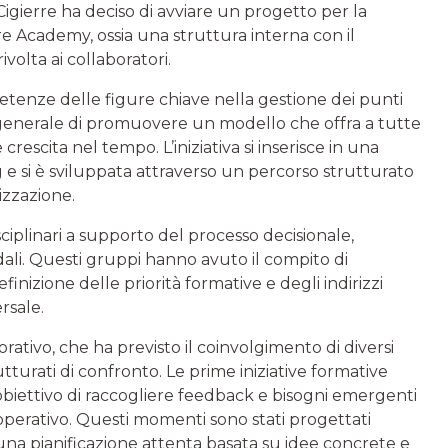
Cigierre ha deciso di avviare un progetto per la
e Academy, ossia una struttura interna con il
volta ai collaboratori.
petenze delle figure chiave nella gestione dei punti
ù in generale di promuovere un modello che offra a tutte
scita nel tempo. L’iniziativa si inserisce in una
e si è sviluppata attraverso un percorso strutturato
izzazione.
sciplinari a supporto del processo decisionale,
ali. Questi gruppi hanno avuto il compito di
inizione delle priorità formative e degli indirizzi
ersale.
ativo, che ha previsto il coinvolgimento di diversi
turati di confronto. Le prime iniziative formative
’obiettivo di raccogliere feedback e bisogni emergenti
operativo. Questi momenti sono stati progettati
 una pianificazione attenta basata su idee concrete e