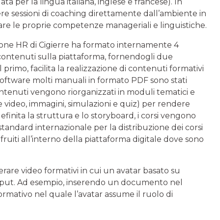
a per la lingua italiana, inglese e francese). In
e sessioni di coaching direttamente dall’ambiente in
rzare le proprie competenze manageriali e linguistiche.
zione HR di Cigierre ha formato internamente 4
 contenuti sulla piattaforma, fornendogli due
l primo, facilita la realizzazione di contenuti formativi
o software molti manuali in formato PDF sono stati
contenuti vengono riorganizzati in moduli tematici e
me video, immagini, simulazioni e quiz) per rendere
finita la struttura e lo storyboard, i corsi vengono
standard internazionale per la distribuzione dei corsi
fruiti all’interno della piattaforma digitale dove sono
are video formativi in cui un avatar basato su
in input. Ad esempio, inserendo un documento nel
rmativo nel quale l’avatar assume il ruolo di