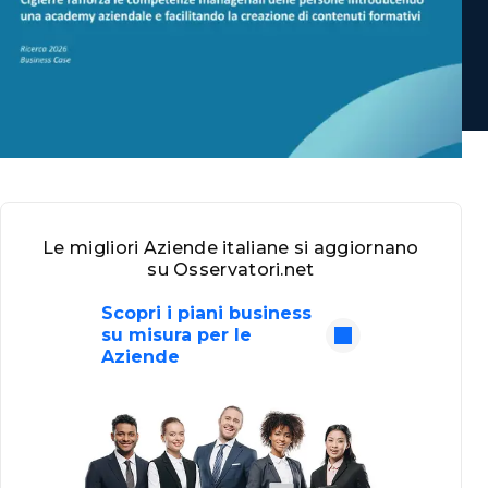
Le migliori Aziende italiane si aggiornano
su Osservatori.net
Scopri i piani business
su misura per le
Aziende