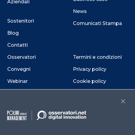
Aziendali
News
Sostenitori
Comunicati Stampa
Blog
Contatti
Osservatori
Termini e condizioni
Convegni
Privacy policy
Webinar
Cookie policy
Programmi
Sitemap
Close
Dichiarazione di
accessibilità
Cookie Center