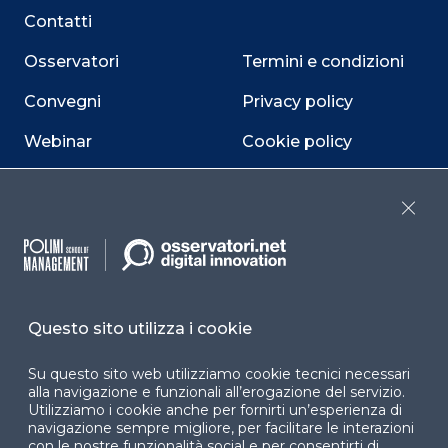
Contatti
Osservatori
Termini e condizioni
Convegni
Privacy policy
Webinar
Cookie policy
Programmi
Sitemap
Close
Dichiarazione di
accessibilità
Cookie Center
Questo sito utilizza i cookie
Su questo sito web utilizziamo cookie tecnici necessari
Facebook
LinkedIn
Instag
alla navigazione e funzionali all’erogazione del servizio.
Utilizziamo i cookie anche per fornirti un’esperienza di
navigazione sempre migliore, per facilitare le interazioni
con le nostre funzionalità social e per consentirti di