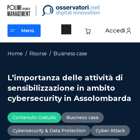
Vai
al
contenuto
Accedi
Menù
Menù
Home
/
Risorse
/
Business case
L’importanza delle attività di
sensibilizzazione in ambito
cybersecurity in Assolombarda
Contenuto Gratuito
Business case
Cybersecurity & Data Protection
Cyber Attack