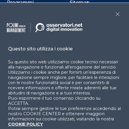
Programmi
Sitemap
Dichiarazione di
Close
accessibilità
Cookie Center
Questo sito utilizza i cookie
Su questo sito web utilizziamo cookie tecnici necessari
Facebook
LinkedIn
Instag
alla navigazione e funzionali all’erogazione del servizio.
Utilizziamo i cookie anche per fornirti un’esperienza di
navigazione sempre migliore, per facilitare le interazioni
con le nostre funzionalità social e per consentirti di
YouTube
X
ricevere informazioni e offerte mirate aderenti alle tue
abitudini di navigazione e ai tuoi interessi.
Puoi esprimere il tuo consenso cliccando su
ACCETTA.
Potrai sempre gestire le tue preferenze accedendo al
nostro COOKIE CENTER e ottenere maggiori
informazioni sui cookie utilizzati, visitando la nostra
COOKIE POLICY