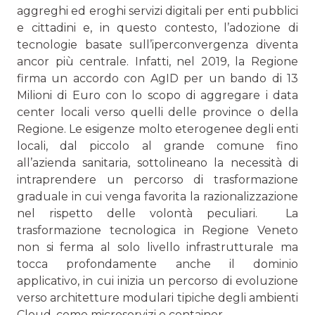
aggreghi ed eroghi servizi digitali per enti pubblici
e cittadini e, in questo contesto, l’adozione di
tecnologie basate sull’iperconvergenza diventa
ancor più centrale. Infatti, nel 2019, la Regione
firma un accordo con AgID per un bando di 13
Milioni di Euro con lo scopo di ag­gregare i data
center locali verso quelli delle province o della
Regione. Le esigenze molto eterogenee degli enti
locali, dal piccolo al grande comune fino
all’azienda sanitaria, sottoli­neano la necessità di
intraprendere un percorso di trasfor­mazione
graduale in cui venga favorita la razionalizzazione
nel rispetto delle volontà peculiari. La
trasformazione tecnologica in Regione Veneto
non si ferma al solo livello infrastrutturale ma
tocca profondamen­te anche il dominio
applicativo, in cui inizia un percorso di evoluzione
verso architetture modulari tipiche degli ambien­ti
Cloud, come microservizi e container.