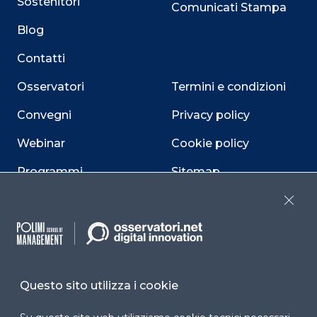
Sostenitori
Comunicati Stampa
Blog
Contatti
Osservatori
Termini e condizioni
Convegni
Privacy policy
Webinar
Cookie policy
Programmi
Sitemap
Dichiarazione di
Close
accessibilità
Cookie Center
Questo sito utilizza i cookie