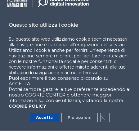
Cookie Center
Questo sito utilizza i cookie
Su questo sito web utilizziamo cookie tecnici necessari
Facebook
LinkedIn
Instag
alla navigazione e funzionali all’erogazione del servizio.
Utilizziamo i cookie anche per fornirti un’esperienza di
navigazione sempre migliore, per facilitare le interazioni
con le nostre funzionalità social e per consentirti di
ricevere informazioni e offerte mirate aderenti alle tue
YouTube
X
abitudini di navigazione e ai tuoi interessi.
Puoi esprimere il tuo consenso cliccando su
ACCETTA.
Potrai sempre gestire le tue preferenze accedendo al
nostro COOKIE CENTER e ottenere maggiori
informazioni sui cookie utilizzati, visitando la nostra
COOKIE POLICY
© 2024 Copyright © Politecnico di Milano Dipartimento
Accetta
Più opzioni
Close GDPR Co
di Ingegneria Gestionale