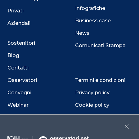
Infografiche
Privati
Business case
Aziendali
News
Sostenitori
Comunicati Stampa
Blog
Contatti
Osservatori
Termini e condizioni
Convegni
Privacy policy
Webinar
Cookie policy
Programmi
Sitemap
Close
Dichiarazione di
accessibilità