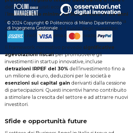
definendo requisiti economici specifici, tra cui
l’
investimento minimo di 50.000 euro in tre anni
in Startup innovative. Questa regolamentazione ha
© 2024 Copyright © Politecnico di Milano Dipartimento
di Ingegneria Gestionale
contribuito a legittimare il ruolo degli investitori
informali nell’ecosistema dell’innovazione.
Il framework normativo prevede
significative
agevolazioni fiscali
per promuovere gli
investimenti in startup innovative, incluse
detrazioni IRPEF del 30%
dell’investimento fino a
un milione di euro, deduzioni per le società e
esenzioni sui capital gain
derivanti dalla cessione
di partecipazioni. Questi incentivi hanno contribuito
a stimolare la crescita del settore e ad attrarre nuovi
investitori.
Sfide e opportunità future