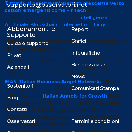
Tuttavia, si osserva un’
apertura crescente verso
supporto@osservatori.net
settori emergenti
come
FinTech
, sostenibilità
ambientale e deep tech, inclusi
Intelligenza
Artificiale
,
Blockchain
e
Internet of Things
.
Abbonamenti e
Report
Supporto
Network e associazioni: l’infrastruttura
Grafici
Guida e supporto
dell’Angel Investing
Infografiche
Privati
L’ecosistema italiano dei Business Angel si struttura
Business case
Aziendali
attraverso diverse associazioni e network che
facilitano l’incontro tra investitori e imprenditori.
News
IBAN (Italian Business Angel Network)
, attiva dal
Sostenitori
Comunicati Stampa
1999, rappresenta la prima associazione italiana del
settore, mentre
Italian Angels for Growth
(IAG)
Blog
costituisce la community più numerosa con
oltre
Contatti
270 membri
. Il
Club degli Investitori
e altre
associazioni specializzate come
Angels4Impact
e
Osservatori
Termini e condizioni
Italian Angels for Biotech
completano il
panorama associativo, fornendo piattaforme