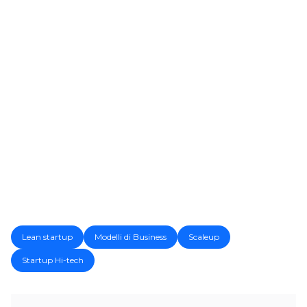
Lean startup
Modelli di Business
Scaleup
Startup Hi-tech