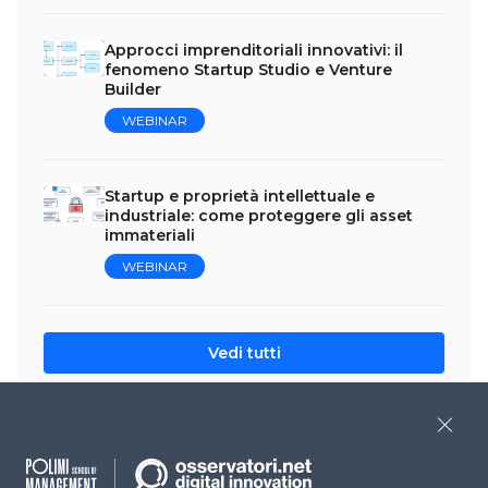
Approcci imprenditoriali innovativi: il
fenomeno Startup Studio e Venture
Builder
WEBINAR
Startup e proprietà intellettuale e
industriale: come proteggere gli asset
immateriali
WEBINAR
Vedi tutti
Close
Lascia un commento