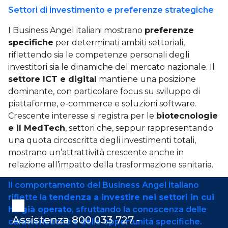
Settori di investimento e preferenze strategiche
I Business Angel italiani mostrano
preferenze
specifiche
per determinati ambiti settoriali,
riflettendo sia le competenze personali degli
investitori sia le dinamiche del mercato nazionale. Il
settore ICT e digital
mantiene una posizione
dominante, con particolare focus su sviluppo di
piattaforme, e-commerce e soluzioni software.
Crescente interesse si registra per le
biotecnologie
e il MedTech
, settori che, seppur rappresentando
una quota circoscritta degli investimenti totali,
mostrano un’attrattività crescente anche in
relazione all’impatto della trasformazione sanitaria.
Il comportamento del Business Angel italiano
riflette la
tendenza a investire nei settori in cui
ha già operato
, sfruttando la conoscenza delle
Assistenza 800 033 727 -
caratteristiche e delle opportunità specifiche.