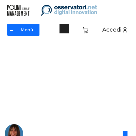
Accedi
Menù
Menù
Home
>
Blog
>
Omnichannel Customer Experience
Aggiornato il 16 febbraio 2026 /
Creato il 28 marzo 2019
Customer Experience
Management: le tecnologie a
supporto
Sara Zagaria
Direttrice degli Osservatori