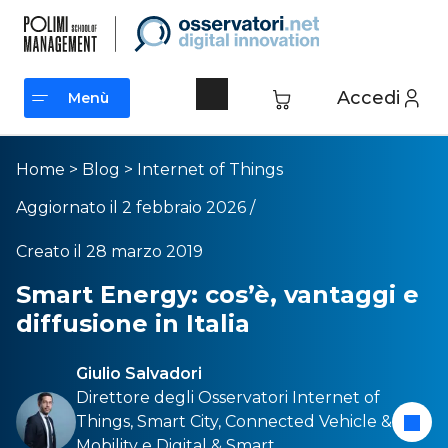
Accedi
Menù
Menù
Home
>
Blog
>
Internet of Things
Aggiornato il 2 febbraio 2026 /
Creato il 28 marzo 2019
Smart Energy: cos’è, vantaggi e
diffusione in Italia
Giulio Salvadori
Direttore degli Osservatori
Internet of
Things
,
Smart City
,
Connected Vehicle &
Mobility
e
Digital & Smart