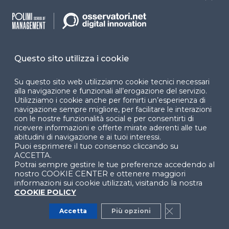
Close
Cookie Center
Questo sito utilizza i cookie
Facebook
LinkedIn
Instag
Su questo sito web utilizziamo cookie tecnici necessari
alla navigazione e funzionali all’erogazione del servizio.
Utilizziamo i cookie anche per fornirti un’esperienza di
YouTube
X
navigazione sempre migliore, per facilitare le interazioni
con le nostre funzionalità social e per consentirti di
ricevere informazioni e offerte mirate aderenti alle tue
abitudini di navigazione e ai tuoi interessi.
Puoi esprimere il tuo consenso cliccando su
ACCETTA.
Potrai sempre gestire le tue preferenze accedendo al
nostro COOKIE CENTER e ottenere maggiori
© 2024 Copyright © Politecnico di Milano Dipartimento
informazioni sui cookie utilizzati, visitando la nostra
di Ingegneria Gestionale
COOKIE POLICY
Accetta
Più opzioni
Close GDPR Co