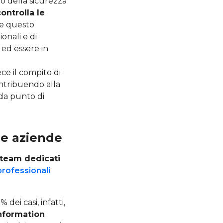
to della sicurezza
ontrolla le
re questo
nali e di
 ed essere in
ece il compito di
ontribuendo alla
 da punto di
 le aziende
team dedicati
professionali
dei casi, infatti,
Information