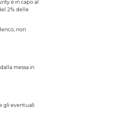
urity è in capo al
Nel 2% delle
elenco, non
, dalla messa in
e gli eventuali