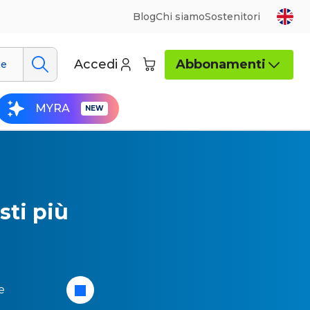
Blog
Chi siamo
Sostenitori
Accedi
Abbonamenti
ue
MYRA
sti più
e