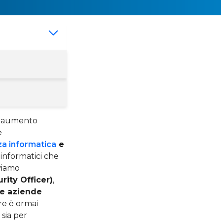
in aumento
e
za informatica
e
 informatici che
oviamo
rity Officer)
,
le aziende
re è ormai
 sia per