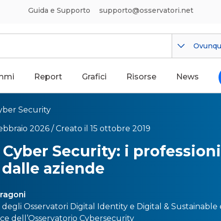
Guida e Supporto
supporto@osservatori.net
Ovunq
mmi
Report
Grafici
Risorse
News
yber Security
febbraio 2026 /
Creato il 15 ottobre 2019
 Cyber Security: i professioni
i dalle aziende
Dragoni
e degli Osservatori
Digital Identity
e
Digital & Sustainable
ice dell’Osservatorio
Cybersecurity