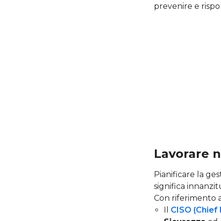
prevenire e risp
Lavorare ne
Pianificare la ge
significa innanzit
Con riferimento a
Il
CISO (Chief 