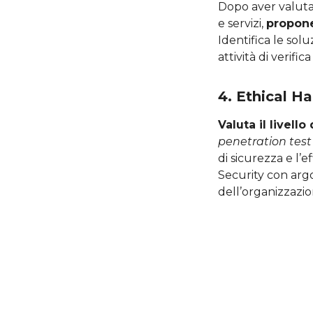
Dopo aver valutat
e servizi,
propone
Identifica le solu
attività di verifi
4. Ethical H
Valuta il livello
penetration test
di sicurezza e l’
Security con argo
dell’organizzazio