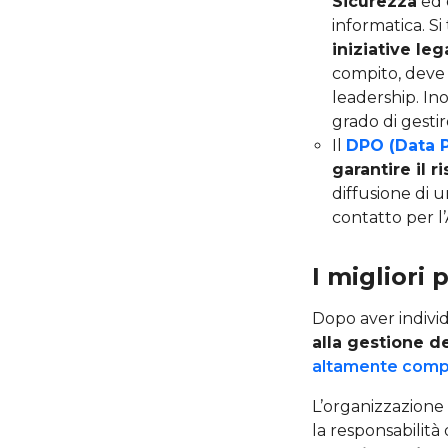
Sicurezza
ed 
informatica. Si
iniziative le
compito, deve 
leadership. In
grado di gesti
Il
DPO (Data P
garantire il 
diffusione di 
contatto per l’
I migliori 
Dopo aver individ
alla gestione d
altamente compe
L’organizzazione d
la responsabilità