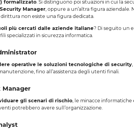
r) formalizzato
. Si distinguono poi situazioni in cui la sec
Security Manager
, oppure a un’altra figura aziendale. 
dirittura non esiste una figura dedicata.
uoli più cercati dalle aziende italiane
? Di seguito un 
fili specializzati in sicurezza informatica.
dministrator
ere operative le soluzioni tecnologiche di security
anutenzione, fino all’assistenza degli utenti finali.
k Manager
viduare gli scenari di rischio
, le minacce informatiche 
eventi potrebbero avere sull’organizzazione.
nalyst