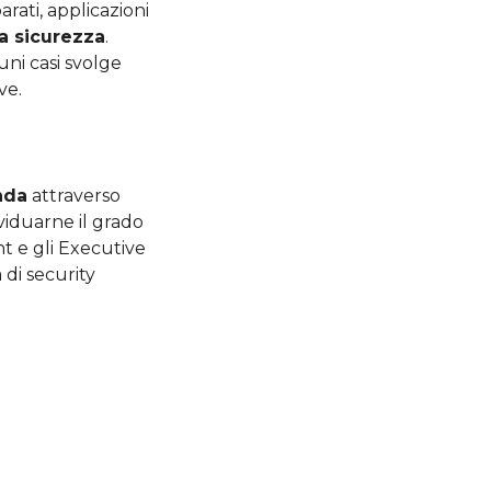
rati, applicazioni
a sicurezza
.
uni casi svolge
ve.
enda
attraverso
viduarne il grado
t e gli Executive
 di security