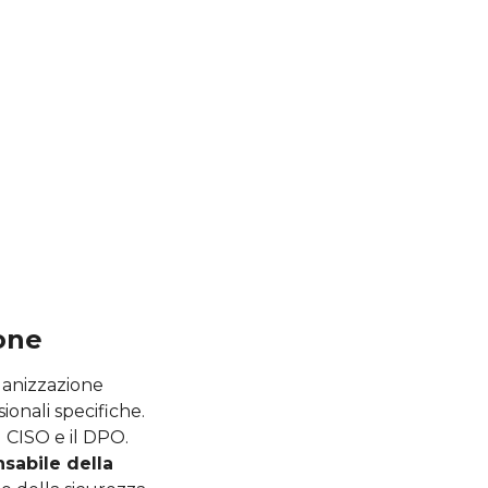
ione
rganizzazione
ionali specifiche.
l CISO e il DPO.
sabile della