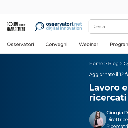
Cerca
Osservatori
Convegni
Webinar
Progra
Home
>
Blog
>
C
Aggiornato il 12 
Lavoro e
ricercat
Giorgia 
Direttric
Ricercatr