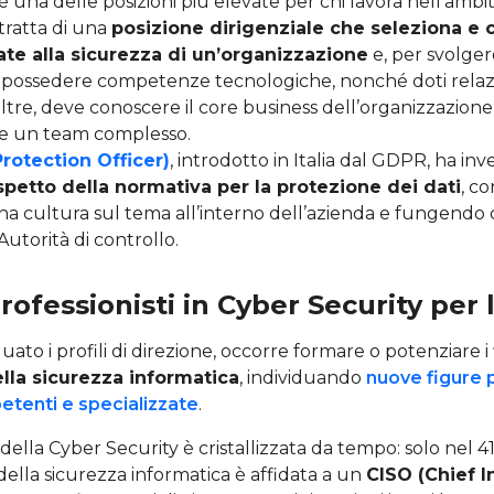
è una delle posizioni più elevate per chi lavora nell’ambi
 tratta di una
posizione dirigenziale che seleziona e c
gate alla sicurezza di un’organizzazione
e, per svolge
possedere competenze tecnologiche, nonché doti relazio
oltre, deve conoscere il core business dell’organizzazione
re un team complesso.
rotection Officer)
, introdotto in Italia dal GDPR, ha inv
rispetto della normativa per la protezione dei dati
, c
una cultura sul tema all’interno dell’azienda e fungendo
Autorità di controllo.
professionisti in Cyber Security per
uato i profili di direzione, occorre formare o potenziare i
ella sicurezza informatica
, individuando
nuove figure 
tenti e specializzate
.
ella Cyber Security è cristallizzata da tempo: solo nel 41% 
 della sicurezza informatica è affidata a un
CISO (Chief 