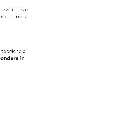
rvizi di terze
borano con le
 tecniche di
pondere in