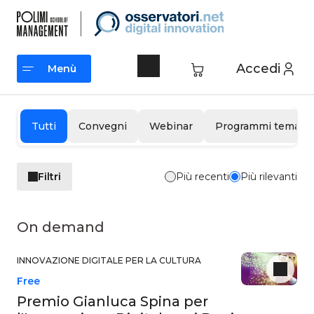
Vai
al
contenuto
Accedi
Menù
Menù
Tutti
Convegni
Webinar
Programmi tematic
Filtri
Più recenti
Più rilevanti
On demand
INNOVAZIONE DIGITALE PER LA CULTURA
Free
Premio Gianluca Spina per