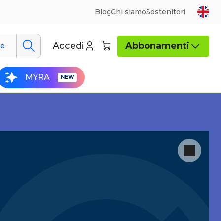
Blog
Chi siamo
Sostenitori
Accedi
Abbonamenti
ue
MYRA