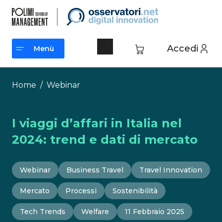
Vai
al
contenuto
Accedi
Menù
Menù
Home
/
Webinar
I viaggi d’affari in Italia nel
2024: trend e dati di mercato
Webinar
Business Travel
Travel Innovation
Mercato
Processi
Sostenibilità
Tech Trends
Welfare
11 Febbraio 2025