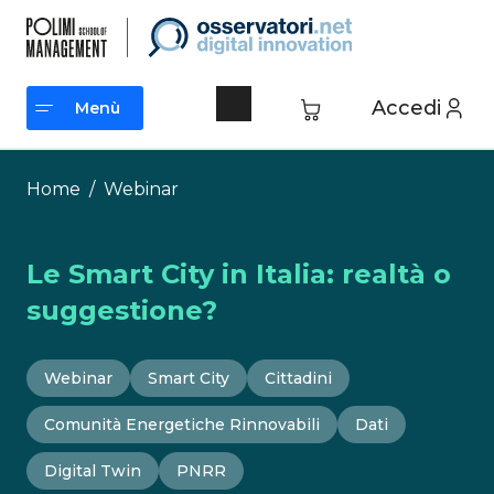
Vai
al
contenuto
Accedi
Menù
Menù
Home
/
Webinar
Le Smart City in Italia: realtà o
suggestione?
Webinar
Smart City
Cittadini
Comunità Energetiche Rinnovabili
Dati
Digital Twin
PNRR