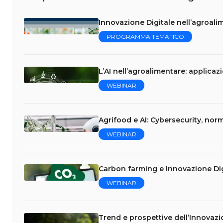
Innovazione Digitale nell’agroalim
PROGRAMMA TEMATICO
L’AI nell’agroalimentare: applicaz
WEBINAR
Agrifood e AI: Cybersecurity, norm
WEBINAR
Carbon farming e Innovazione Dig
WEBINAR
Trend e prospettive dell’Innovazi