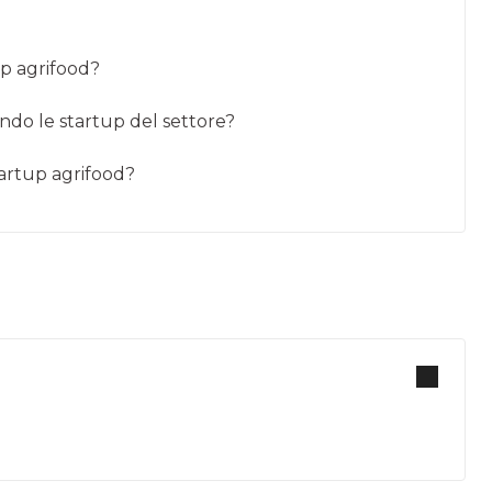
up agrifood?
ando le startup del settore?
tartup agrifood?