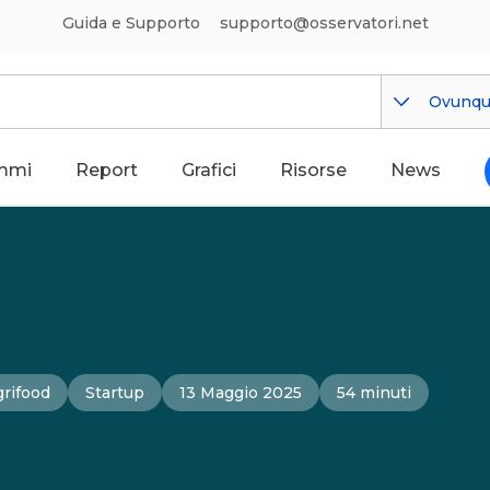
Guida e Supporto
supporto@osservatori.net
Ovunq
mmi
Report
Grafici
Risorse
News
grifood
Startup
13 Maggio 2025
54 minuti