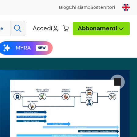
Blog
Chi siamo
Sostenitori
Accedi
Abbonamenti
ue
MYRA